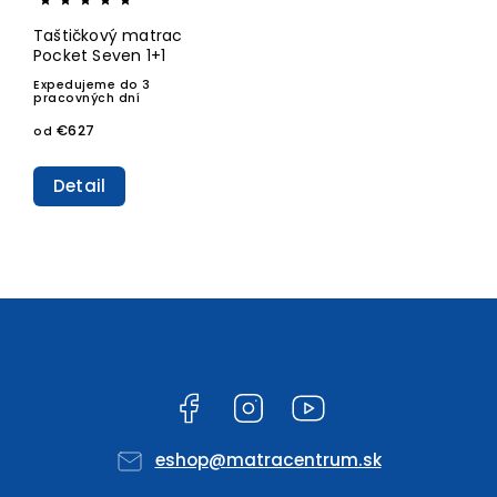
Taštičkový matrac
Pocket Seven 1+1
Expedujeme do 3
pracovných dní
€627
od
Detail
Facebook
Instagram
YouTube
eshop
@
matracentrum.sk