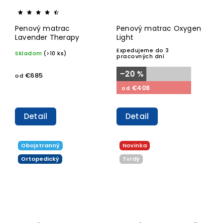
Penový matrac
Penový matrac Oxygen
Lavender Therapy
Light
Expedujeme do 3
Skladom
(>10 ks)
pracovných dní
–20 %
€685
od
€408
od
Detail
Detail
Obojstranný
Novinka
Ortopedický
Tvrdý