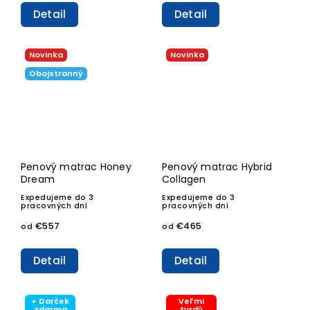
Detail
Detail
Novinka
Novinka
Obojstranný
Penový matrac Honey
Penový matrac Hybrid
Dream
Collagen
Expedujeme do 3
Expedujeme do 3
pracovných dní
pracovných dní
€557
€465
od
od
Detail
Detail
+ Darček
Veľmi
zdarma
tvrdý