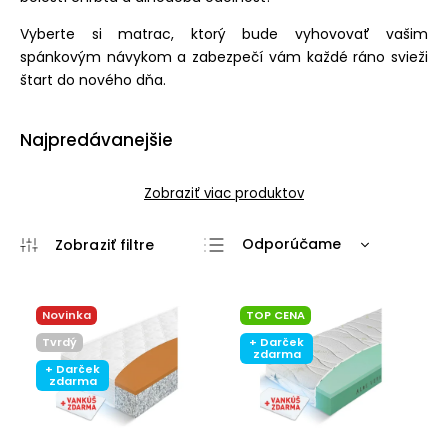
Vyberte si matrac, ktorý bude vyhovovať vašim
spánkovým návykom a zabezpečí vám každé ráno svieži
štart do nového dňa.
Najpredávanejšie
Zobraziť viac produktov
Odporúčame
Najlacnejšie
Najdrahšie
Novinka
TOP CENA
Najpredávanejšie
Tvrdý
+ Darček
zdarma
+ Darček
Abecedne
zdarma