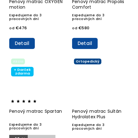
Penový matrac OXYGEN
Penový matrac Propolis
motion
Comfort
Expedujeme do 3
Expedujeme do 3
pracovných dní
pracovných dní
€476
€580
od
od
Detail
Detail
Akcia
Ortopedický
+ Darček
zdarma
Penový matrac Spartan
Penový matrac Sultán
Hydrolatex Plus
Expedujeme do 3
Expedujeme do 3
pracovných dní
pracovných dní