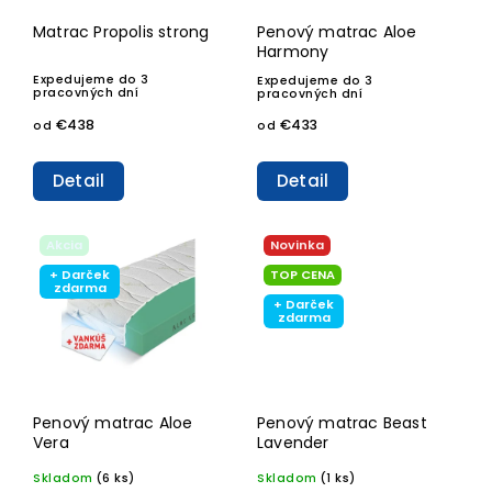
Matrac Propolis strong
Penový matrac Aloe
Harmony
Expedujeme do 3
Expedujeme do 3
pracovných dní
pracovných dní
€438
€433
od
od
Detail
Detail
Akcia
Novinka
+ Darček
TOP CENA
zdarma
+ Darček
zdarma
Penový matrac Aloe
Penový matrac Beast
Vera
Lavender
Skladom
(6 ks)
Skladom
(1 ks)