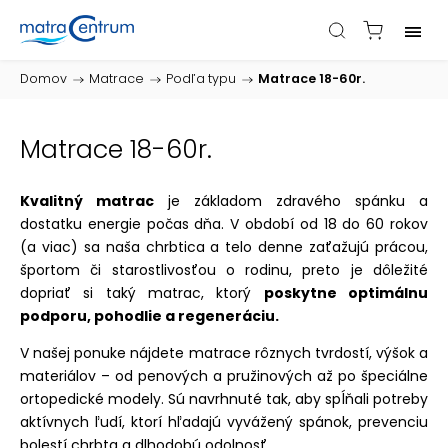
Domov
/
Matrace
/
Podľa typu
/
Matrace 18-60r.
Matrace 18-60r.
Kvalitný matrac
je základom zdravého spánku a
dostatku energie počas dňa. V období od 18 do 60 rokov
(a viac) sa naša chrbtica a telo denne zaťažujú prácou,
športom či starostlivosťou o rodinu, preto je dôležité
dopriať si taký matrac, ktorý
poskytne optimálnu
podporu, pohodlie a regeneráciu.
V našej ponuke nájdete matrace rôznych tvrdostí, výšok a
materiálov – od penových a pružinových až po špeciálne
ortopedické modely. Sú navrhnuté tak, aby spĺňali potreby
aktívnych ľudí, ktorí hľadajú vyvážený spánok, prevenciu
bolestí chrbta a dlhodobú odolnosť.