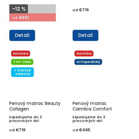
–12 %
€719
od
€351
od
Detail
Detail
Novinka
Novinka
TOP CENA
Ortopedický
+ Darček
zdarma
Penový matrac Beauty
Penový matrac
Collagen
Camilca Comfort
Expedujeme do 3
Expedujeme do 3
pracovných dní
pracovných dní
€719
€465
od
od