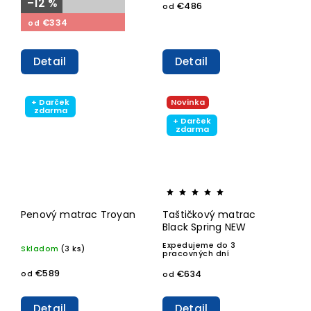
–12 %
€486
od
€334
od
Detail
Detail
+ Darček
Novinka
zdarma
+ Darček
zdarma
Penový matrac Troyan
Taštičkový matrac
Black Spring NEW
Expedujeme do 3
Skladom
(3 ks)
pracovných dní
€589
€634
od
od
Detail
Detail