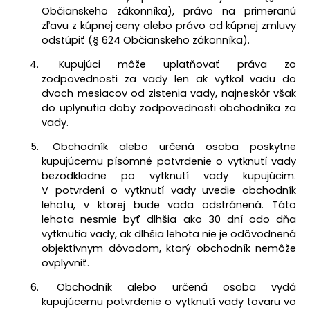
Občianskeho zákonníka), právo na primeranú
zľavu z kúpnej ceny alebo právo od kúpnej zmluvy
odstúpiť (§ 624 Občianskeho zákonníka).
Kupujúci môže uplatňovať práva zo
zodpovednosti za vady len ak vytkol vadu do
dvoch mesiacov od zistenia vady, najneskôr však
do uplynutia doby zodpovednosti obchodníka za
vady.
Obchodník alebo určená osoba poskytne
kupujúcemu písomné potvrdenie o vytknutí vady
bezodkladne po vytknutí vady kupujúcim.
V potvrdení o vytknutí vady uvedie obchodník
lehotu, v ktorej bude vada odstránená. Táto
lehota nesmie byť dlhšia ako 30 dní odo dňa
vytknutia vady, ak dlhšia lehota nie je odôvodnená
objektívnym dôvodom, ktorý obchodník nemôže
ovplyvniť.
Obchodník alebo určená osoba vydá
kupujúcemu potvrdenie o vytknutí vady tovaru vo