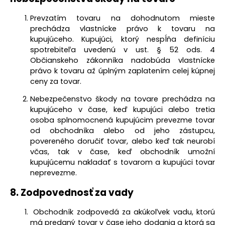
Prevzatím tovaru na dohodnutom mieste
prechádza vlastnícke právo k tovaru na
kupujúceho.
Kupujúci, ktorý nespĺňa definíciu
spotrebiteľa uvedenú v ust. § 52 ods. 4
Občianskeho
zákonníka
nadobúda vlastnícke
právo k tovaru až úplným zaplatením celej kúpnej
ceny za tovar.
Nebezpečenstvo škody na tovare prechádza na
kupujúceho v čase, keď kupujúci alebo tretia
osoba splnomocnená kupujúcim prevezme tovar
od obchodníka alebo od jeho zástupcu,
povereného doručiť tovar, alebo keď tak neurobí
včas, tak v čase, keď obchodník umožní
kupujúcemu nakladať s tovarom a kupujúci tovar
neprevezme.
8.
Zodpovednosť za vady
Obchodník zodpovedá za akúkoľvek vadu, ktorú
má predaný tovar v čase jeho dodania a ktorá sa