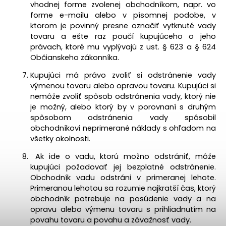
vhodnej forme zvolenej obchodníkom, napr. vo
forme e-mailu alebo v písomnej podobe, v
ktorom je povinný presne označiť vytknuté vady
tovaru a ešte raz poučí kupujúceho o jeho
právach, ktoré mu vyplývajú z ust. § 623 a § 624
Občianskeho zákonníka.
Kupujúci má právo zvoliť si odstránenie vady
výmenou tovaru alebo opravou tovaru. Kupujúci si
nemôže zvoliť spôsob odstránenia vady, ktorý nie
je možný, alebo ktorý by v porovnaní s druhým
spôsobom odstránenia vady spôsobil
obchodníkovi neprimerané náklady s ohľadom na
všetky okolnosti.
Ak ide o vadu, ktorú možno odstrániť, môže
kupujúci požadovať jej bezplatné odstránenie.
Obchodník vadu odstráni v primeranej lehote.
Primeranou lehotou sa rozumie najkratší čas, ktorý
obchodník potrebuje na posúdenie vady a na
opravu alebo výmenu tovaru s prihliadnutím na
povahu tovaru a povahu a závažnosť vady.