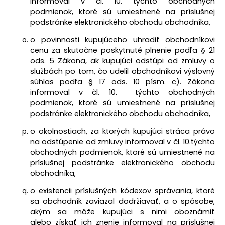
informoval v
čl. 10.
týchto obchodných
podmienok, ktoré sú umiestnené na príslušnej
podstránke elektronického obchodu obchodníka,
o povinnosti kupujúceho uhradiť obchodníkovi
cenu za skutočne poskytnuté plnenie podľa § 21
ods. 5
Zákona, ak kupujúci odstúpi od zmluvy o
službách po tom, čo udelil obchodníkovi výslovný
súhlas podľa § 17 ods. 10 písm. c). Zákona
informoval v čl. 10. týchto obchodných
podmienok, ktoré sú umiestnené na príslušnej
podstránke elektronického obchodu obchodníka,
o okolnostiach, za ktorých kupujúci stráca právo
na odstúpenie od zmluvy informoval v
čl. 10.
týchto
obchodných podmienok, ktoré sú umiestnené na
príslušnej podstránke elektronického obchodu
obchodníka,
o existencii príslušných kódexov správania, ktoré
sa obchodník zaviazal dodržiavať, a o spôsobe,
akým sa môže kupujúci s nimi oboznámiť
alebo získať ich znenie informoval na príslušnej