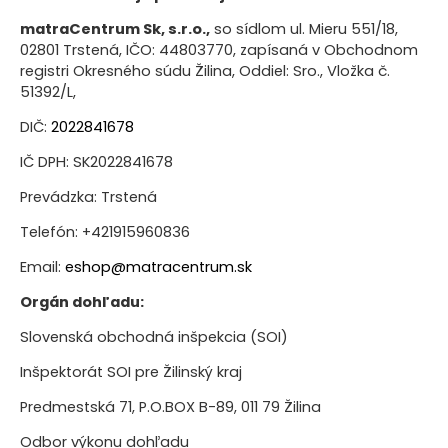
matraCentrum Sk, s.r.o.,
so sídlom ul. Mieru 551/18,
02801 Trstená, IČO: 44803770, zapísaná v Obchodnom
registri Okresného súdu Žilina, Oddiel: Sro., Vložka č.
51392/L,
DIČ:
2022841678
IČ DPH: SK2022841678
Prevádzka: Trstená
Telefón: +421915960836
Email:
eshop
@matracentrum.sk
Orgán dohľadu:
Slovenská obchodná inšpekcia (SOI)
Inšpektorát SOI pre Žilinský kraj
Predmestská 71, P.O.BOX B-89, 011 79 Žilina
Odbor výkonu dohľadu