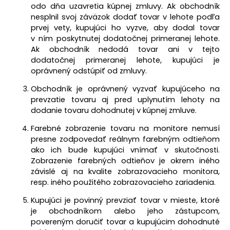
odo dňa uzavretia kúpnej zmluvy. Ak obchodník
nesplnil svoj záväzok dodať tovar v lehote podľa
prvej vety, kupujúci ho vyzve, aby dodal tovar
v ním poskytnutej dodatočnej primeranej lehote.
Ak obchodník nedodá tovar ani v tejto
dodatočnej primeranej lehote, kupujúci je
oprávnený odstúpiť od zmluvy.
Obchodník je oprávnený vyzvať kupujúceho na
prevzatie tovaru aj pred uplynutím lehoty na
dodanie tovaru dohodnutej v kúpnej zmluve.
Farebné zobrazenie tovaru na monitore nemusí
presne zodpovedať reálnym farebným odtieňom
ako ich bude kupujúci vnímať v skutočnosti.
Zobrazenie farebných odtieňov je okrem iného
závislé aj na kvalite zobrazovacieho monitora,
resp. iného použitého zobrazovacieho zariadenia.
Kupujúci je povinný prevziať tovar v mieste, ktoré
je obchodníkom alebo jeho zástupcom,
povereným doručiť tovar a kupujúcim dohodnuté