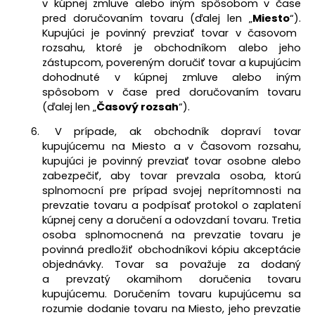
v kúpnej zmluve
alebo iným spôsobom v čase
pred doručovaním tovaru (ďalej len „
Miesto
“).
Kupujúci je povinný prevziať tovar v časovom
rozsahu, ktoré je obchodníkom alebo jeho
zástupcom, povereným doručiť tovar a kupujúcim
dohodnuté v kúpnej zmluve
alebo iným
spôsobom v čase pred doručovaním tovaru
(ďalej len „
Časový rozsah
“).
V prípade, ak obchodník dopraví tovar
kupujúcemu na Miesto
a v Časovom rozsahu
,
kupujúci je povinný prevziať tovar osobne alebo
zabezpečiť, aby tovar prevzala osoba, ktorú
splnomocní pre prípad svojej neprítomnosti na
prevzatie tovaru a podpísať protokol o zaplatení
kúpnej ceny a doručení a odovzdaní tovaru. Tretia
osoba splnomocnená na prevzatie tovaru je
povinná predložiť obchodníkovi kópiu akceptácie
objednávky. Tovar sa považuje za dodaný
a prevzatý okamihom doručenia tovaru
kupujúcemu. Doručením tovaru kupujúcemu sa
rozumie dodanie tovaru na Miesto, jeho prevzatie