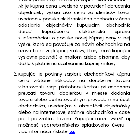
Ak je kúpna cena uvedená v potvrdení doručenia
objednávky vyššia ako cena za identický tovar
uvedená v ponuke elektronického obchodu v čase
odoslania objednávky kupujúcim, obchodník
doručí kupujúcemu elektronickú správu
s informáciou o ponuke novej kúpnej ceny v inej
výške, ktorá sa považuje za návrh obchodníka na
uzavretie novej kúpnej zmluvy, ktorý musí kupujúci
výslovne potvrdiť e-mailom alebo písomne, aby
došlo k platnému uzatvoreniu kúpnej zmluvy.
Kupujúci je povinný zaplatiť obchodníkovi kúpnu
cenu vrátane nákladov na doručenie tovaru
v hotovosti, resp. platobnou kartou pri osobnom
prevzatí tovaru, dobierkou v mieste dodania
tovaru alebo bezhotovostným prevodom na účet
obchodníka, uvedeným v akceptácii objednávky
alebo na internetovej stránke obchodníka v čase
pred prevzatím tovaru. Kupujúci môže využiť aj
možnosť spotrebiteľského splátkového úveru –
viac informácií získate
tu
.