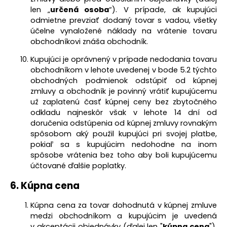
len „
určená osoba
“)
. V prípade, ak kupujúci
odmietne prevziať dodaný tovar s vadou, všetky
účelne vynaložené náklady na vrátenie tovaru
obchodníkovi znáša obchodník.
Kupujúci je oprávnený v prípade nedodania tovaru
obchodníkom v lehote uvedenej v bode 5.2 týchto
obchodných podmienok odstúpiť od kúpnej
zmluvy a obchodník je povinný vrátiť kupujúcemu
už zaplatenú časť kúpnej
ceny bez zbytočného
odkladu najneskôr však
v lehote 14 dní od
doručenia odstúpenia od kúpnej zmluvy rovnakým
spôsobom aký použil kupujúci pri svojej platbe,
pokiaľ sa s kupujúcim nedohodne na inom
spôsobe vrátenia bez toho aby boli kupujúcemu
účtované ďalšie poplatky.
6. Kúpna cena
Kúpna cena za tovar dohodnutá v kúpnej zmluve
medzi obchodníkom a kupujúcim je uvedená
v akceptácii objednávky (ďalej len "
kúpna cena
").