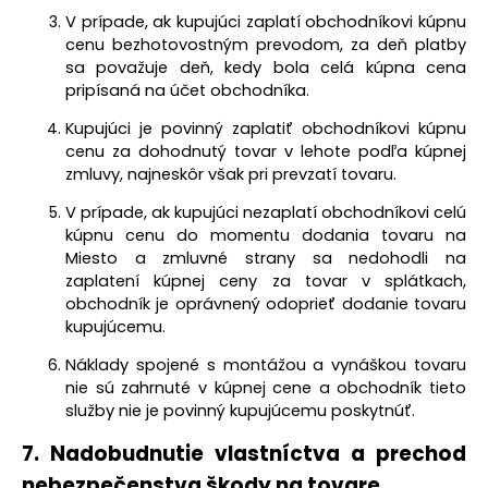
V prípade, ak kupujúci
zaplatí obchodníkovi kúpnu
cenu bezhotovostným prevodom, za deň platby
sa považuje deň, kedy bola celá kúpna cena
pripísaná na účet obchodníka.
Kupujúci je povinný zaplatiť obchodníkovi kúpnu
cenu za dohodnutý tovar v lehote podľa kúpnej
zmluvy, najneskôr však pri prevzatí tovaru.
V prípade, ak kupujúci nezaplatí obchodníkovi celú
kúpnu cenu do momentu dodania tovaru na
Miesto a zmluvné strany sa nedohodli na
zaplatení kúpnej ceny za tovar v splátkach,
obchodník je oprávnený odoprieť dodanie tovaru
kupujúcemu.
Náklady spojené s montážou a vynáškou tovaru
nie sú zahrnuté v kúpnej cene a obchodník tieto
služby nie je povinný kupujúcemu poskytnúť.
7.
Nadobudnutie vlastníctva a prechod
nebezpečenstva škody na tovare