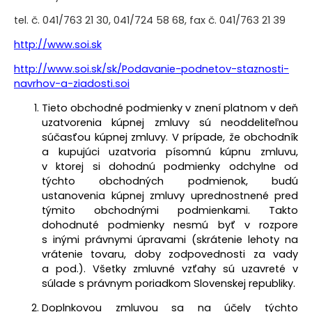
tel. č. 041/763 21 30, 041/724 58 68, fax č. 041/763 21 39
http://www.soi.sk
http://www.soi.sk/sk/Podavanie-podnetov-staznosti-
navrhov-a-ziadosti.soi
Tieto obchodné podmienky v znení platnom v deň
uzatvorenia kúpnej zmluvy sú neoddeliteľnou
súčasťou kúpnej zmluvy. V prípade, že obchodník
a kupujúci uzatvoria písomnú kúpnu zmluvu,
v ktorej si dohodnú podmienky odchylne od
týchto obchodných podmienok, budú
ustanovenia kúpnej zmluvy uprednostnené pred
týmito obchodnými podmienkami. Takto
dohodnuté podmienky nesmú byť v rozpore
s inými právnymi úpravami (skrátenie lehoty na
vrátenie tovaru, doby zodpovednosti za vady
a pod.).
Všetky zmluvné vzťahy sú uzavreté v
súlade s právnym poriadkom Slovenskej republiky.
Doplnkovou zmluvou sa na účely týchto