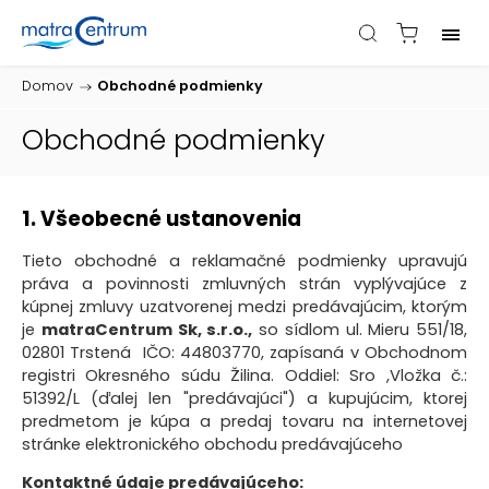
Domov
/
Obchodné podmienky
Obchodné podmienky
1. Všeobecné ustanovenia
Tieto obchodné a reklamačné podmienky upravujú
práva a povinnosti zmluvných strán vyplývajúce z
kúpnej zmluvy uzatvorenej medzi predávajúcim, ktorým
je
matraCentrum Sk, s.r.o.,
so sídlom ul. Mieru 551/18,
02801 Trstená IČO: 44803770, zapísaná v Obchodnom
registri Okresného súdu Žilina
.
Oddiel: Sro ,Vložka č.:
51392/L (ďalej len "predávajúci") a kupujúcim, ktorej
predmetom je kúpa a predaj tovaru na internetovej
stránke elektronického obchodu predávajúceho
Kontaktné údaje predávajúceho: