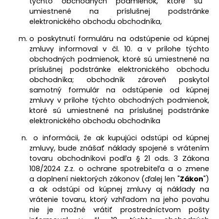
týchto obchodných podmienok, ktoré sú
umiestnené na príslušnej podstránke
elektronického obchodu obchodníka,
o poskytnutí formuláru na odstúpenie od kúpnej
zmluvy informoval v
čl. 10.
a v prílohe týchto
obchodných podmienok, ktoré sú umiestnené na
príslušnej podstránke elektronického obchodu
obchodníka; obchodník zároveň poskytol
samotný formulár na odstúpenie od kúpnej
zmluvy v prílohe týchto obchodných podmienok,
ktoré sú umiestnené na príslušnej podstránke
elektronického obchodu obchodníka
o informácii, že ak kupujúci odstúpi od kúpnej
zmluvy, bude znášať náklady spojené s vrátením
tovaru obchodníkovi podľa § 21 ods. 3 Zákona
108/2024 Z.z. o ochrane spotrebiteľa a o zmene
a doplnení niektorých zákonov (ďalej len "
Zákon
")
a ak odstúpi od kúpnej zmluvy aj náklady na
vrátenie tovaru, ktorý vzhľadom na jeho povahu
nie je možné vrátiť prostredníctvom pošty