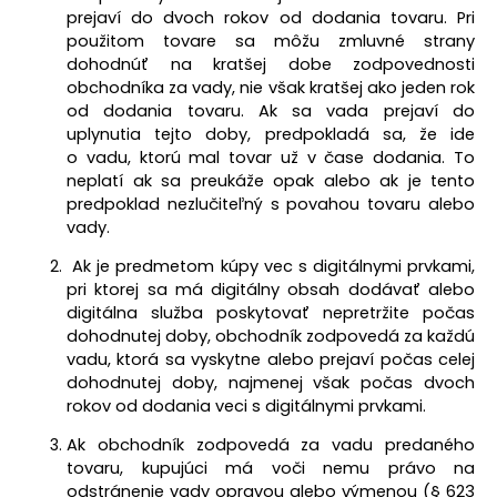
prejaví do dvoch rokov od dodania tovaru. Pri
použitom tovare sa môžu zmluvné strany
dohodnúť na kratšej dobe zodpovednosti
obchodníka za vady, nie však kratšej ako jeden rok
od dodania tovaru. Ak sa vada prejaví do
uplynutia tejto doby, predpokladá sa, že ide
o vadu, ktorú mal tovar už v čase dodania. To
neplatí ak sa preukáže opak alebo ak je tento
predpoklad nezlučiteľný s povahou tovaru alebo
vady.
Ak je predmetom kúpy vec s digitálnymi prvkami,
pri ktorej sa má digitálny obsah dodávať alebo
digitálna služba poskytovať nepretržite počas
dohodnutej doby, obchodník zodpovedá za každú
vadu, ktorá sa vyskytne alebo prejaví počas celej
dohodnutej doby, najmenej však počas dvoch
rokov od dodania veci s digitálnymi prvkami.
Ak obchodník zodpovedá za vadu predaného
tovaru, kupujúci má voči nemu právo na
odstránenie vady opravou alebo výmenou (§ 623