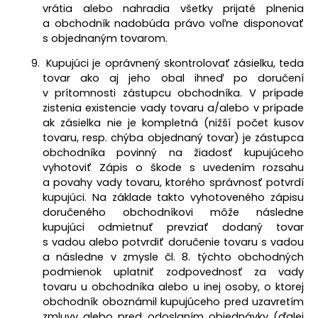
vrátia alebo nahradia všetky prijaté plnenia
a obchodník nadobúda právo voľne disponovať
s objednaným tovarom.
Kupujúci je oprávnený skontrolovať zásielku, teda
tovar ako aj jeho obal ihneď po doručení
v prítomnosti zástupcu obchodníka. V prípade
zistenia existencie vady tovaru a/alebo v prípade
ak zásielka nie je kompletná (nižší počet kusov
tovaru, resp. chýba objednaný tovar) je zástupca
obchodníka povinný na žiadosť kupujúceho
vyhotoviť Zápis o škode s uvedením rozsahu
a povahy vady tovaru, ktorého správnosť potvrdí
kupujúci. Na základe takto vyhotoveného zápisu
doručeného obchodníkovi môže následne
kupujúci odmietnuť prevziať dodaný tovar
s vadou alebo potvrdiť doručenie tovaru s vadou
a následne v zmysle čl. 8. týchto obchodných
podmienok uplatniť zodpovednosť za vady
tovaru u obchodníka alebo u inej osoby, o ktorej
obchodník oboznámil kupujúceho pred uzavretím
zmluvy alebo pred odoslaním objednávky
(ďalej