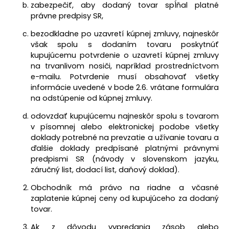
zabezpečiť, aby dodaný tovar spĺňal platné
právne predpisy SR,
bezodkladne po uzavretí kúpnej zmluvy, najneskôr
však spolu s dodaním tovaru poskytnúť
kupujúcemu potvrdenie o uzavretí kúpnej zmluvy
na trvanlivom nosiči, napríklad prostredníctvom
e-mailu. Potvrdenie musí obsahovať všetky
informácie uvedené v bode
2.6
. vrátane formulára
na odstúpenie od kúpnej zmluvy.
odovzdať kupujúcemu najneskôr spolu s tovarom
v písomnej alebo elektronickej podobe všetky
doklady potrebné na prevzatie a užívanie tovaru a
ďalšie doklady predpísané platnými právnymi
predpismi SR (návody v slovenskom jazyku,
záručný list, dodací list, daňový doklad).
Obchodník má právo na riadne a včasné
zaplatenie kúpnej ceny od kupujúceho za dodaný
tovar.
Ak z dôvodu vypredania zásob alebo