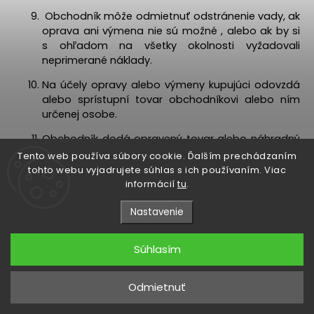
Obchodník môže odmietnuť odstránenie vady, ak
oprava ani výmena nie sú možné , alebo ak by si
s ohľadom na všetky okolnosti vyžadovali
neprimerané náklady.
Na účely opravy alebo výmeny kupujúci odovzdá
alebo sprístupní tovar obchodníkovi alebo ním
určenej osobe.
Obchodník dodá opravený tovar alebo náhradný
tovar kupujúcemu na vlastné náklady rovnakým
Tento web používa súbory cookie. Ďalším prechádzaním
alebo obdobným spôsobom, akým mu kupujúci
tohto webu vyjadrujete súhlas s ich používaním. Viac
dodal vadný tovar, ak sa zmluvné strany
informácií
tu
.
nedohodnú inak. Ak kupujúci neprevezme tovar
v lehote šiestich mesiacov odo dňa, kedy ju mal
Nastavenie
prevziať, môže obchodník tovar predať. Ak ide
o tovar väčšej hodnoty, obchodník kupujúceho
Súhlasím
o zamýšľanom predaji vopred upovedomí
a poskytne mu primeranú dodatočnú lehotu na
prevzatie tovaru.
Odmietnuť
Obchodník bezodkladne po predaji vyplatí