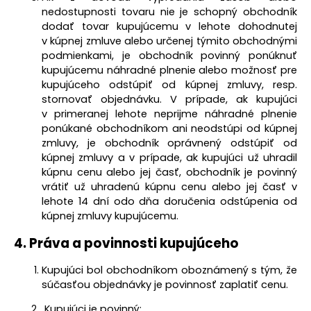
nedostupnosti tovaru nie je schopný obchodník
dodať tovar kupujúcemu v lehote dohodnutej
v kúpnej zmluve alebo určenej týmito obchodnými
podmienkami, je obchodník povinný ponúknuť
kupujúcemu náhradné plnenie alebo možnosť pre
kupujúceho odstúpiť od kúpnej zmluvy, resp.
stornovať objednávku. V prípade, ak kupujúci
v primeranej lehote neprijme náhradné plnenie
ponúkané obchodníkom ani neodstúpi od kúpnej
zmluvy, je obchodník oprávnený odstúpiť od
kúpnej zmluvy a v prípade, ak kupujúci už uhradil
kúpnu cenu alebo jej časť, obchodník je povinný
vrátiť už uhradenú kúpnu cenu alebo jej časť v
lehote 14 dní odo dňa doručenia odstúpenia od
kúpnej zmluvy kupujúcemu.
4.
Práva a povinnosti kupujúceho
Kupujúci bol obchodníkom oboznámený s tým, že
súčasťou objednávky je povinnosť zaplatiť cenu.
Kupujúci je povinný: