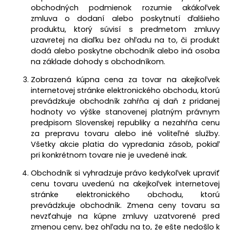
obchodných podmienok rozumie akákoľvek
zmluva o dodaní alebo poskytnutí ďalšieho
produktu, ktorý súvisí s predmetom zmluvy
uzavretej na diaľku bez ohľadu na to, či produkt
dodá alebo poskytne obchodník alebo iná osoba
na základe dohody s obchodníkom.
Zobrazená kúpna cena za tovar na akejkoľvek
internetovej stránke elektronického obchodu, ktorú
prevádzkuje obchodník zahŕňa aj daň z pridanej
hodnoty vo výške stanovenej platným právnym
predpisom Slovenskej republiky a nezahŕňa cenu
za prepravu tovaru alebo iné voliteľné služby.
Všetky akcie platia do vypredania zásob, pokiaľ
pri konkrétnom tovare nie je uvedené inak.
Obchodník si vyhradzuje právo kedykoľvek upraviť
cenu tovaru uvedenú na akejkoľvek internetovej
stránke elektronického obchodu, ktorú
prevádzkuje obchodník. Zmena ceny tovaru sa
nevzťahuje na kúpne zmluvy uzatvorené pred
zmenou ceny, bez ohľadu na to, že ešte nedošlo k