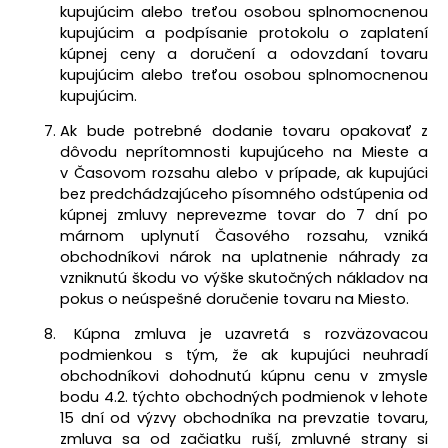
kupujúcim alebo treťou osobou splnomocnenou
kupujúcim a podpísanie protokolu o zaplatení
kúpnej ceny a doručení a odovzdaní tovaru
kupujúcim alebo treťou osobou splnomocnenou
kupujúcim.
Ak bude potrebné dodanie tovaru opakovať z
dôvodu neprítomnosti kupujúceho na Mieste
a
v Časovom rozsahu
alebo v prípade, ak kupujúci
bez predchádzajúceho písomného odstúpenia od
kúpnej zmluvy neprevezme tovar do 7 dní po
márnom uplynutí
Časového rozsahu,
vzniká
obchodníkovi nárok na uplatnenie náhrady za
vzniknutú škodu vo výške skutočných nákladov na
pokus o neúspešné doručenie tovaru na Miesto.
Kúpna zmluva
je uzavretá s rozväzovacou
podmienkou s tým, že ak kupujúci neuhradí
obchodníkovi dohodnutú kúpnu cenu v zmysle
bodu 4.2.
týchto obchodných podmienok v lehote
15 dní od výzvy obchodníka na prevzatie tovaru,
zmluva sa od začiatku ruší, zmluvné strany si