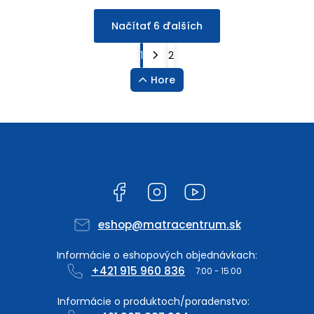
Načítať 6 ďalších
1
2
Hore
Facebook
Instagram
YouTube
eshop
@
matracentrum.sk
+421 915 960 836