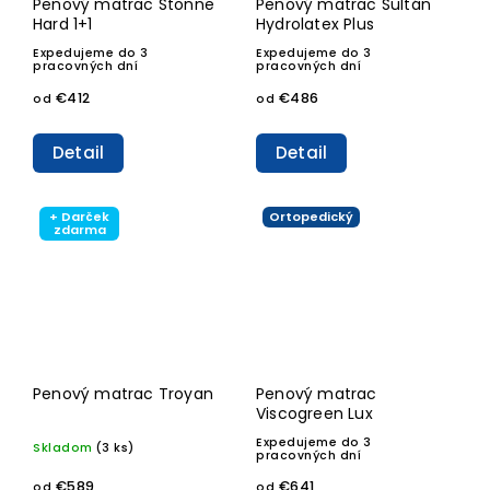
Penový matrac Stonne
Penový matrac Sultán
Hard 1+1
Hydrolatex Plus
Expedujeme do 3
Expedujeme do 3
pracovných dní
pracovných dní
€412
€486
od
od
Detail
Detail
+ Darček
Ortopedický
zdarma
Penový matrac Troyan
Penový matrac
Viscogreen Lux
Expedujeme do 3
Skladom
(3 ks)
pracovných dní
€589
€641
od
od