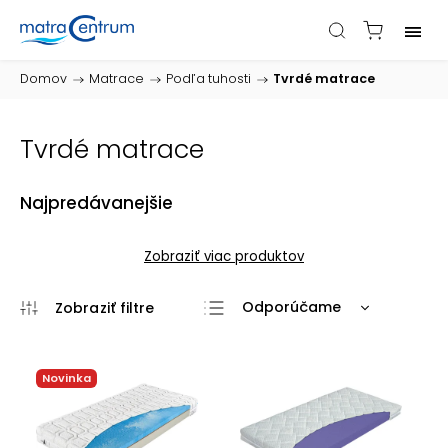
Domov
/
Matrace
/
Podľa tuhosti
/
Tvrdé matrace
Tvrdé matrace
Najpredávanejšie
Zobraziť viac produktov
Odporúčame
Najlacnejšie
Najdrahšie
Novinka
Najpredávanejšie
Abecedne