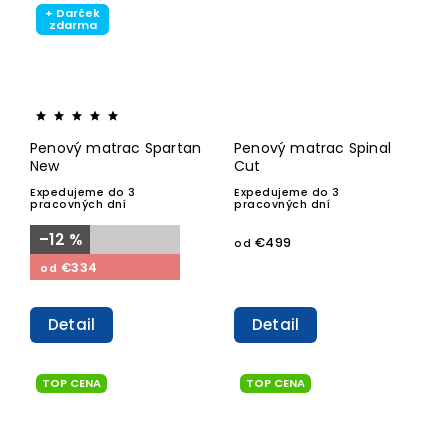
+ Darček
zdarma
Penový matrac Spartan
Penový matrac Spinal
New
Cut
Expedujeme do 3
Expedujeme do 3
pracovných dní
pracovných dní
–12 %
€499
od
€334
od
Detail
Detail
TOP CENA
TOP CENA