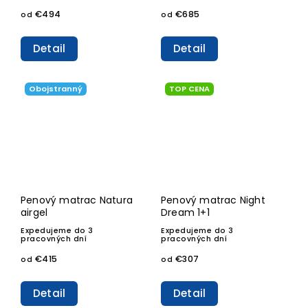
€494
€685
od
od
Detail
Detail
Obojstranný
TOP CENA
Penový matrac Natura
Penový matrac Night
airgel
Dream 1+1
Expedujeme do 3
Expedujeme do 3
pracovných dní
pracovných dní
€415
€307
od
od
Detail
Detail