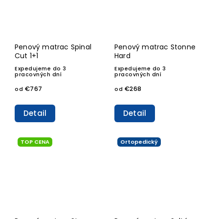
Penový matrac Spinal
Penový matrac Stonne
Cut 1+1
Hard
Expedujeme do 3
Expedujeme do 3
pracovných dní
pracovných dní
€767
€268
od
od
Detail
Detail
TOP CENA
Ortopedický