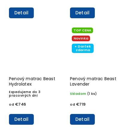
Detail
Detail
TOP CENA
Novinka
+ Darček
zdarma
Penový matrac Beast
Penový matrac Beast
Hydrolatex
Lavender
Expedujeme do 3
Skladom
(1 ks)
pracovných dní
€746
€719
od
od
Detail
Detail