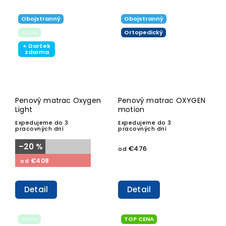
Obojstranný
Obojstranný
Akcia
Ortopedický
+ Darček
zdarma
Penový matrac Oxygen
Penový matrac OXYGEN
Light
motion
Expedujeme do 3
Expedujeme do 3
pracovných dní
pracovných dní
–20 %
€476
od
€408
od
Detail
Detail
Akcia
TOP CENA