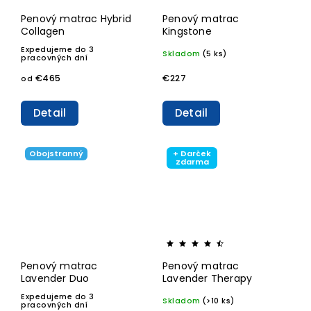
Penový matrac Hybrid
Penový matrac
Collagen
Kingstone
Expedujeme do 3
Skladom
(5 ks)
pracovných dní
€465
€227
od
Detail
Detail
Obojstranný
+ Darček
zdarma
Penový matrac
Penový matrac
Lavender Duo
Lavender Therapy
Expedujeme do 3
Skladom
(>10 ks)
pracovných dní