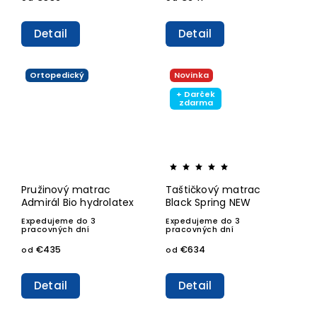
Detail
Detail
Ortopedický
Novinka
+ Darček
zdarma
Pružinový matrac
Taštičkový matrac
Admirál Bio hydrolatex
Black Spring NEW
Expedujeme do 3
Expedujeme do 3
pracovných dní
pracovných dní
€435
€634
od
od
Detail
Detail