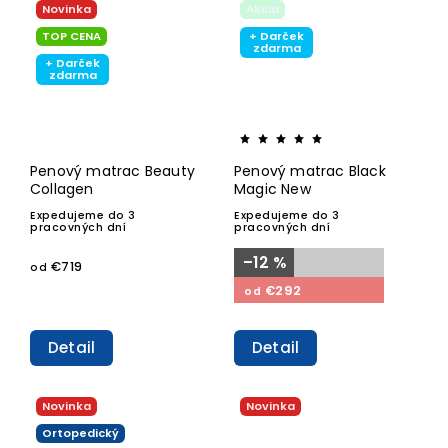
Novinka
Akcia
TOP CENA
+ Darček
zdarma
+ Darček
zdarma
Penový matrac Beauty
Penový matrac Black
Collagen
Magic New
Expedujeme do 3
Expedujeme do 3
pracovných dní
pracovných dní
–12 %
€719
od
€292
od
Detail
Detail
Novinka
Novinka
Ortopedický