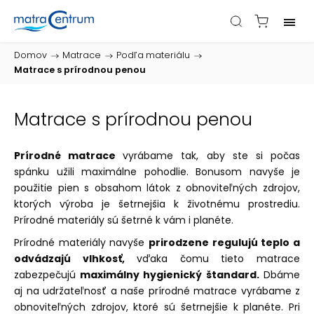
Domov
/
Matrace
/
Podľa materiálu
/
Matrace s prírodnou penou
Matrace s prírodnou penou
Prírodné matrace
vyrábame tak, aby ste si počas
spánku užili maximálne pohodlie. Bonusom navyše je
použitie pien s obsahom látok z obnoviteľných zdrojov,
ktorých výroba je šetrnejšia k životnému prostrediu.
Prírodné materiály sú šetrné k vám i planéte.
Prírodné materiály navyše
prirodzene regulujú teplo a
odvádzajú vlhkosť,
vďaka čomu tieto matrace
zabezpečujú
maximálny hygienický štandard.
Dbáme
aj na udržateľnosť a naše prírodné matrace vyrábame z
obnoviteľných zdrojov, ktoré sú šetrnejšie k planéte. Pri