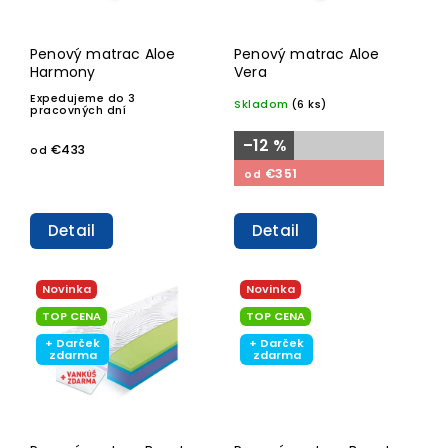
Penový matrac Aloe
Penový matrac Aloe
Harmony
Vera
Expedujeme do 3
Skladom
(6 ks)
pracovných dní
–12 %
€433
od
€351
od
Detail
Detail
Novinka
Novinka
TOP CENA
TOP CENA
+ Darček
+ Darček
zdarma
zdarma