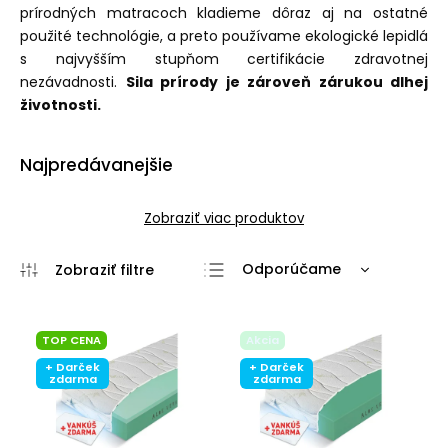
prírodných matracoch kladieme dôraz aj na ostatné
použité technológie, a preto používame ekologické lepidlá
s najvyšším stupňom certifikácie zdravotnej
nezávadnosti.
Sila prírody je zároveň zárukou dlhej
životnosti.
Najpredávanejšie
Zobraziť viac produktov
Odporúčame
Najlacnejšie
Najdrahšie
TOP CENA
Akcia
Najpredávanejšie
+ Darček
+ Darček
zdarma
zdarma
Abecedne