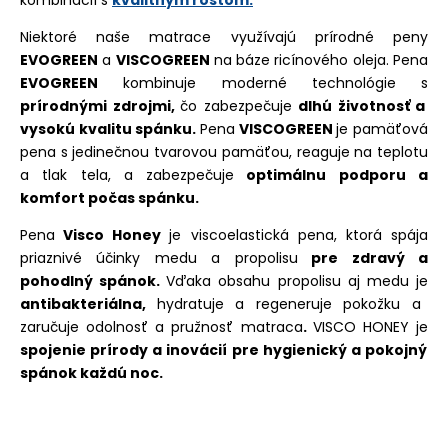
Niektoré naše matrace využívajú prírodné peny
EVOGREEN
a
VISCOGREEN
na báze ricínového oleja. Pena
EVOGREEN
kombinuje moderné technológie s
prírodnými zdrojmi,
čo zabezpečuje
dlhú životnosť a
vysokú kvalitu spánku.
Pena
VISCOGREEN
je pamäťová
pena s jedinečnou tvarovou pamäťou, reaguje na teplotu
a tlak tela, a zabezpečuje
optimálnu podporu a
komfort počas spánku.
Pena
Visco Honey
je viscoelastická pena, ktorá spája
priaznivé účinky medu a propolisu
pre zdravý a
pohodlný spánok.
V
ďaka obsahu propolisu aj medu je
antibakteriálna,
hydratuje a regeneruje pokožku a
zaručuje odolnosť a pružnosť matraca
.
VISCO HONEY je
spojenie prírody a inovácií pre hygienický a pokojný
spánok každú noc.