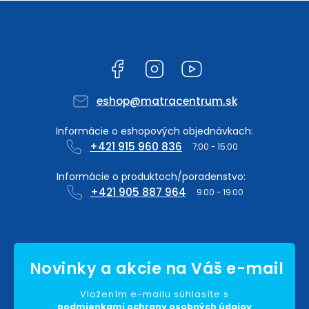
Facebook
Instagram
YouTube
eshop
@
matracentrum.sk
+421 915 960 836
+421 905 887 964
Vložením e-mailu súhlasíte s
podmienkami ochrany osobných údajov