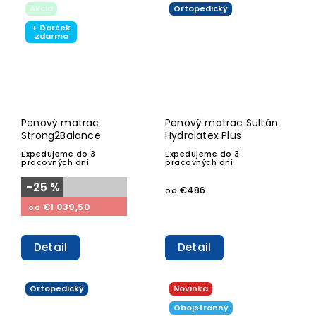
Akcia
Ortopedický
+ Darček
zdarma
Penový matrac
Penový matrac Sultán
Strong2Balance
Hydrolatex Plus
Expedujeme do 3
Expedujeme do 3
pracovných dní
pracovných dní
–25 %
€486
od
€1 039,50
od
Detail
Detail
Ortopedický
Novinka
Obojstranný