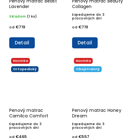
Penový matrac Beast
Penový matrac Beauty
Lavender
Collagen
Expedujeme do 3
Skladom
(1 ks)
pracovných dní
€719
€719
od
od
Detail
Detail
Novinka
Novinka
Ortopedický
Obojstranný
Penový matrac
Penový matrac Honey
Camilca Comfort
Dream
Expedujeme do 3
Expedujeme do 3
pracovných dní
pracovných dní
€465
€557
od
od