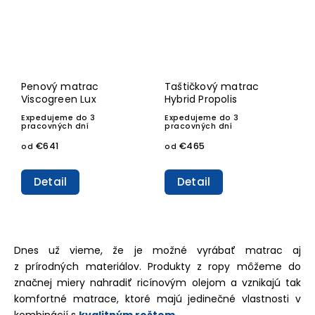
Penový matrac
Taštičkový matrac
Viscogreen Lux
Hybrid Propolis
Expedujeme do 3
Expedujeme do 3
pracovných dní
pracovných dní
€641
€465
od
od
Detail
Detail
Dnes už vieme, že je možné vyrábať matrac aj
z
prírodných materiálov
. Produkty z ropy môžeme do
značnej miery nahradiť ricínovým olejom a vznikajú tak
komfortné matrace, ktoré majú jedinečné vlastnosti v
kombinácií s
kvalitným roštom.