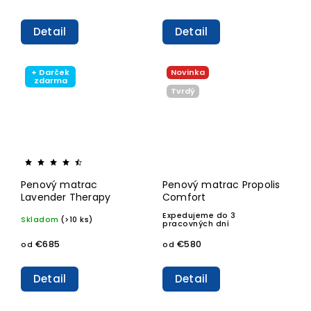
Detail
Detail
+ Darček
Novinka
zdarma
Tvrdý
Penový matrac
Penový matrac Propolis
Lavender Therapy
Comfort
Expedujeme do 3
Skladom
(>10 ks)
pracovných dní
€685
€580
od
od
Detail
Detail