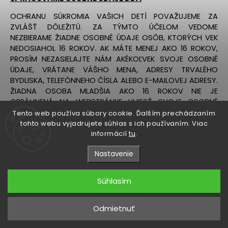
OCHRANU SÚKROMIA VAŠICH DETÍ POVAŽUJEME ZA
ZVLÁŠŤ DÔLEŽITÚ. ZA TÝMTO ÚČELOM VEDOME
NEZBIERAME ŽIADNE OSOBNÉ ÚDAJE OSÔB, KTORÝCH VEK
NEDOSIAHOL 16 ROKOV. AK MÁTE MENEJ AKO 16 ROKOV,
PROSÍM NEZASIELAJTE NÁM AKÉKOĽVEK SVOJE OSOBNÉ
ÚDAJE, VRÁTANE VÁŠHO MENA, ADRESY TRVALÉHO
BYDLISKA, TELEFÓNNEHO ČÍSLA ALEBO E-MAILOVEJ ADRESY.
ŽIADNA OSOBA MLADŠIA AKO 16 ROKOV NIE JE
OPRÁVNENÁ NA WEBSTRÁNKE UVIESŤ SVOJE OSOBNÉ
ÚDAJE. POKIAĽ ZISTÍME, ŽE AKÝKOĽVEK OSOBNÝ ÚDAJ,
Tento web používa súbory cookie. Ďalším prechádzaním
KTORÝ SPRACÚVAME SA TÝKA OSOBY, KTOREJ VEK
tohto webu vyjadrujete súhlas s ich používaním. Viac
NEDOSIAHOL 16 ROKOV A ZÁROVEŇ NÁM NEBOL UDELENÝ
informácií
tu
.
SÚHLAS ZÁKONNÉHO ZÁSTUPCU TAKEJTO OSOBY,
Nastavenie
TAKÝTO OSOBNÝ ÚDAJ BEZ OMEŠKANIA VYMAŽEME. AK
MÁTE PODOZRENIE, ŽE BY SME MOHLI SPRACÚVAŤ
INFORMÁCIE OD ALEBO O OSOBÁCH MLADŠÍCH AKO 16
Súhlasím
ROKOV, PROSÍM KONTAKTUJTE NÁS.
PRÁVA DOTKNUTÝCH OSÔB PODĽA NARIADENIA
Odmietnuť
A ZÁKONA O OCHRANE OSOBNÝCH ÚDAJOV