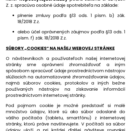
Z. z. spracúva osobné údaje spotrebiteľa na základe:
plnenie zmluvy podľa §13 ods. 1 písm. b) zák.
18/2018 Z.z.
alebo účel oprávnených záujmov podľa §13 ods. 1
písm. f) zák. 18/2018 Z.z.
SÚBORY „COOKIES“ NA NAŠEJ WEBOVEJ STRÁNKE
O návštevníkoch a používateľoch našej internetovej
stránky sme oprávnení zhromažďovať a iným
spôsobom spracúvať údaje prostredníctvom nástrojov
slúžiacich na automatizované zhromažďovanie údajov,
najmä súborov cookies, protokolov a iných bežne
používaných nástrojov na získavanie informácií
prostredníctvom internetovej stránky.
Pod pojmom cookie je možné predstaviť si malé
množstvo údajov, ktoré sú ako súbor odoslané do
vášho počítača (tabletu, smartfónu) z internetovej
stránky, ktorú práve navštevujete. V počítači sa súbor
údajov uloží a pri každej ďalšej návšteve rovnakej