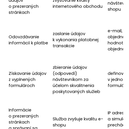
údajov
zvyšovanie kvality
návštevní
o prezeraných
internetového obchodu
shopu
stránkach
e-mail, čí
zaslanie údajov
Odovzdávanie
objednávk
k vykonania platobnej
informácií k platbe
hodnota
transakcie
objednáv
zbieranie údajov
Získavanie údajov
(odpovedí)
definovan
z vyplnených
návštevníkom za
v jednotli
formulároch
účelom skvalitnenia
formulár
poskytovaných služieb
Informácie
IP adresa
o prezeraných
Služba zvyšuje kvalitu e-
a simulác
stránkach
shopu
prechádz
a správaní sa