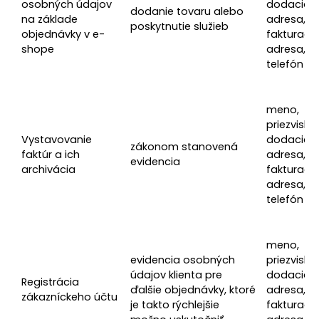
osobných údajov
dodacia
dodanie tovaru alebo
na základe
adresa,
poskytnutie služieb
objednávky v e-
fakturačn
shope
adresa, e-
telefón
meno,
priezvisko, 
Vystavovanie
dodacia
zákonom stanovená
faktúr a ich
adresa,
evidencia
archivácia
fakturačn
adresa, e-
telefón
meno,
evidencia osobných
priezvisko, 
údajov klienta pre
dodacia
Registrácia
ďalšie objednávky, ktoré
adresa,
zákazníckeho účtu
je takto rýchlejšie
fakturačn