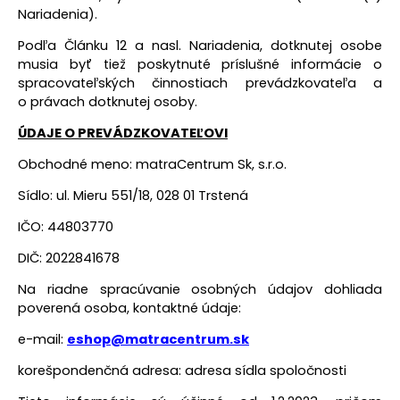
Nariadenia).
Podľa Článku 12 a nasl. Nariadenia, dotknutej osobe
musia byť tiež poskytnuté príslušné informácie o
spracovateľských činnostiach prevádzkovateľa a
o právach dotknutej osoby.
ÚDAJE O PREVÁDZKOVATEĽOVI
Obchodné meno:
matraCentrum Sk, s.r.o.
Sídlo:
ul. Mieru 551/18, 028 01 Trstená
IČO:
44803770
DIČ:
2022841678
Na riadne spracúvanie osobných údajov dohliada
poverená osoba, kontaktné údaje:
e-mail:
eshop@matracentrum.sk
korešpondenčná adresa: adresa sídla spoločnosti