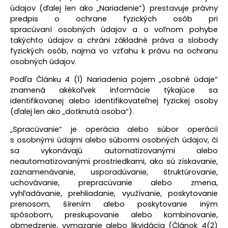
údajov
(ďalej len ako „Nariadenie“) prestavuje právny
predpis o ochrane fyzických osôb pri
spracúvaní osobných údajov a o voľnom pohybe
takýchto údajov a chráni základné práva a slobody
fyzických osôb, najmä vo vzťahu k právu na ochranu
osobných údajov.
Podľa Článku 4 (1) Nariadenia pojem „osobné údaje“
znamená akékoľvek informácie týkajúce sa
identifikovanej alebo identifikovateľnej fyzickej osoby
(ďalej len ako „dotknutá osoba“).
„
Spracúvanie“ je operácia alebo súbor operácií
s osobnými údajmi alebo súbormi osobných údajov, či
sa vykonávajú automatizovanými alebo
neautomatizovanými prostriedkami, ako sú získavanie,
zaznamenávanie, usporadúvanie, štruktúrovanie,
uchovávanie, prepracúvanie alebo zmena,
vyhľadávanie, prehliadanie, využívanie, poskytovanie
prenosom, šírením alebo poskytovanie iným
spôsobom, preskupovanie alebo kombinovanie,
obmedzenie, vymazanie alebo likvidácia (Článok 4(2)