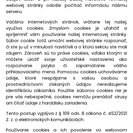
webovej stránky odošle počítač informáciu nášmu
serveru.
Väčšina internetových stránok, vrátane tej našej,
využíva cookies. Zmyslom cookies je uľahčiť a
spríjemniť vám používanie našej internetovej stránky.
Súbor cookie totiž umožní webovej stránke rozpoznať,
či ste ju už v minulosti navštívili a o ktorú sekciu ste mali
záujem. Zároveň sú to práve cookies, vďaka ktorým si
môžete uložiť svoje užívateľské nastavenia ako
rozpoznanie jazyka či zapamätanie vášho
prihlasovacieho mena. Pomocou cookies uchovávame
údaje, ktoré nespájame s vašou osobou a
prostredníctvom získaných údajov nerealizujeme
identifikáciu zákazníka. Použitie súborov cookies nie je
pre vás nebezpečné, cookies nemôžu prenášať vírusy
ani čítať údaje z harddisku zariadenia.
Tento postup vyplýva z § 109 ods. 8 zákona č. 452/2021
Z. z. o elektronických komunikáciách.
Používanie cookies a ich povolenie vo webovom