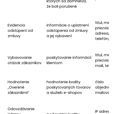
ktorých sa domnieva,
že boli porušené
titul, meno
Evidencia
informácie o uplatnení
priezvisko,
odstúpení od
odstúpenia od zmluvy
adresa, IB
zmluvy
a jej vybavení
telefón, e
titul, meno
Vybavovanie
poskytovanie informácií
priezvisko,
otázok zákazníkov
klientom
mail, tele
Hodnotenie
hodnotenie kvality
číslo
„Overené
poskytovaných tovarov
objednávk
zákazníkmi“
a služieb e-shopov
mailová a
Odovzdávanie
IP adresa