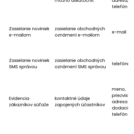
možno uskutočniť
adresa, e-
telefón
Zasielanie noviniek
zasielanie obchodných
e-mail
e-mailom
oznámení e-mailom
Zasielanie noviniek
zasielanie obchodných
telefónne 
SMS správou
oznámení SMS správou
meno,
priezvisko, 
Evidencia
kontaktné údaje
adresa
zákazníkov súťaže
zapojených účastníkov
dodacia, 
telefón