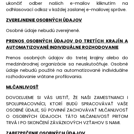
ukončiť odber našich e-mailov kliknutím na
odhlasovací odkaz v každej zaslanej e-mailovej správe.
ZVEREJNENIE OSOBNÝCH ÚDAJOV
Osobné údaje nebudú zverejnené.
PRENOS OSOBNÝCH ÚDAJOV DO TRETÍCH KRAJÍN A
AUTOMATIZOVANÉ INDIVIDUÁLNE ROZHODOVANIE
Prenos
osobných údajov do tretej krajiny alebo do
medzinárodnej organizácie sa neuskutočňuje. Osobné
údaje nebudú použité na automatizované individuálne
rozhodovanie vrátane profilovania.
MLČANLIVOSŤ
DOVOĽUJEME SI VÁS UISTIŤ, ŽE NAŠI ZAMESTNANCI I
SPOLUPRACOVNÍCI, KTORÍ BUDÚ SPRACOVÁVAŤ VAŠE
OSOBNÉ ÚDAJE, SÚ POVINNÍ ZACHOVÁVAŤ MLČANLIVOSŤ
O OSOBNÝCH ÚDAJOCH. TÁTO MLČANLIVOSŤ PRITOM
TRVÁ I PO SKONČENÍ ZÁVÄZKOVÝCH VZŤAHOV S NAMI.
ZABEZPEČENIE OSOBNÝCH ÚDAJOV