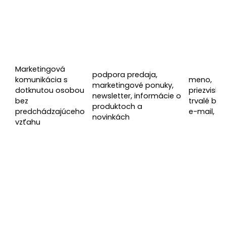
Marketingová
podpora predaja,
komunikácia s
meno,
marketingové ponuky,
dotknutou osobou
priezvisko, 
newsletter, informácie o
bez
trvalé bydl
produktoch a
predchádzajúceho
e-mail, te
novinkách
vzťahu