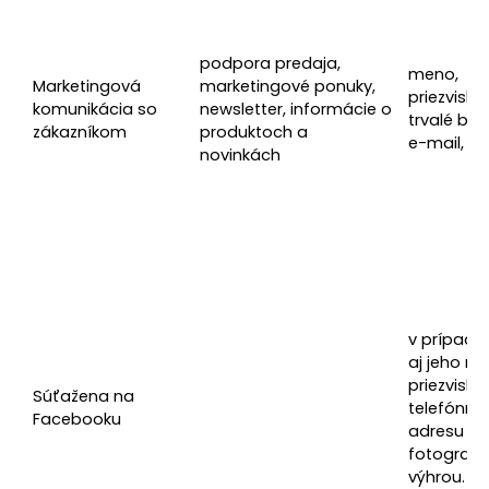
podpora predaja,
meno,
Marketingová
marketingové ponuky,
priezvisko, 
komunikácia so
newsletter, informácie o
trvalé bydl
zákazníkom
produktoch a
e-mail, te
novinkách
v prípade
aj jeho m
priezvisko,
Súťažena na
telefónne 
Facebooku
adresu a
fotografiu
výhrou.