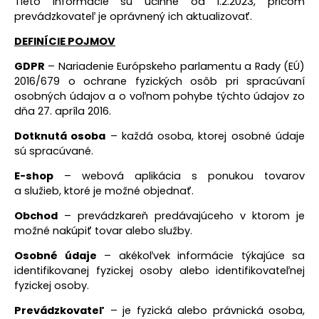
Tieto informácie sú účinné od 1.2.2023, pričom
prevádzkovateľ je oprávnený ich aktualizovať.
DEFINÍCIE POJMOV
GDPR
– Nariadenie Európskeho parlamentu a Rady (EÚ)
2016/679 o ochrane fyzických osôb pri spracúvaní
osobných údajov a o voľnom pohybe týchto údajov zo
dňa 27. apríla 2016.
Dotknutá osoba
– každá osoba, ktorej osobné údaje
sú spracúvané.
E-shop
– webová aplikácia s ponukou tovarov
a služieb, ktoré je možné objednať.
Obchod
– prevádzkareň predávajúceho v ktorom je
možné nakúpiť tovar alebo služby.
Osobné údaje
– akékoľvek informácie týkajúce sa
identifikovanej fyzickej osoby alebo identifikovateľnej
fyzickej osoby.
Prevádzkovateľ
–
je fyzická alebo právnická osoba
,