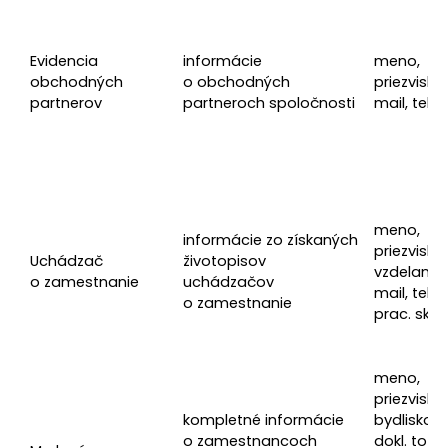
Evidencia
informácie
meno,
obchodných
o obchodných
priezvisko,
partnerov
partneroch spoločnosti
mail, tele
meno,
informácie zo získaných
priezvisko, 
Uchádzač
životopisov
vzdelanie,
o zamestnanie
uchádzačov
mail, telef
o zamestnanie
prac. skús
meno,
priezvisko, 
kompletné informácie
bydlisko, č
o zamestnancoch
dokl. toto