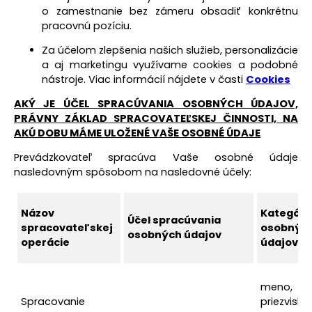
o zamestnanie bez zámeru obsadiť konkrétnu
pracovnú pozíciu.
Za účelom zlepšenia našich služieb, personalizácie
a aj marketingu využívame cookies a podobné
nástroje. Viac informácií nájdete v časti
Cookies
AKÝ JE ÚČEL SPRACÚVANIA OSOBNÝCH ÚDAJOV,
PRÁVNY ZÁKLAD SPRACOVATEĽSKEJ ČINNOSTI, NA
AKÚ DOBU MÁME ULOŽENÉ VAŠE OSOBNÉ ÚDAJE
Prevádzkovateľ spracúva Vaše osobné údaje
nasledovným spôsobom na nasledovné účely:
Názov
Kategóri
Účel spracúvania
spracovateľskej
osobnýc
osobných údajov
operácie
údajov
meno,
Spracovanie
priezvisko, 