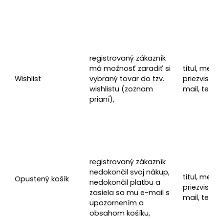
registrovaný zákazník
má možnosť zaradiť si
titul, meno
Wishlist
vybraný tovar do tzv.
priezvisko,
wishlistu (zoznam
mail, tele
prianí),
registrovaný zákazník
nedokončil svoj nákup,
titul, meno
Opustený košík
nedokončil platbu a
priezvisko,
zasiela sa mu e-mail s
mail, tele
upozornením a
obsahom košíku,