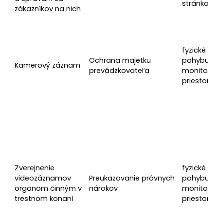
stránka
zákazníkov na nich
fyzické o
Ochrana majetku
pohybujú
Kamerový záznam
prevádzkovateľa
monitoro
priestore
Zverejnenie
fyzické o
videozáznamov
Preukazovanie právnych
pohybujú
organom činným v
nárokov
monitoro
trestnom konaní
priestore