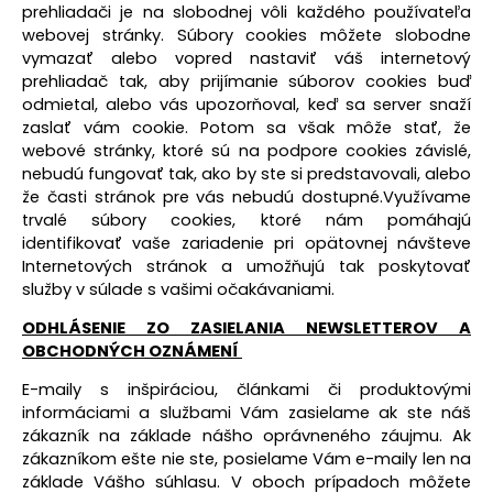
prehliadači je na slobodnej vôli každého používateľa
webovej stránky. Súbory cookies môžete slobodne
vymazať alebo vopred nastaviť váš internetový
prehliadač tak, aby prijímanie súborov cookies buď
odmietal, alebo vás upozorňoval, keď sa server snaží
zaslať vám cookie. Potom sa však môže stať, že
webové stránky, ktoré sú na podpore cookies závislé,
nebudú fungovať tak, ako by ste si predstavovali, alebo
že časti stránok pre vás nebudú dostupné.Využívame
trvalé súbory cookies, ktoré nám pomáhajú
identifikovať vaše zariadenie pri opätovnej návšteve
Internetových stránok a umožňujú tak poskytovať
služby v súlade s vašimi očakávaniami.
ODHLÁSENIE ZO ZASIELANIA NEWSLETTEROV A
OBCHODNÝCH OZNÁMENÍ
E-maily s inšpiráciou, článkami či produktovými
informáciami a službami Vám zasielame ak ste náš
zákazník na základe nášho oprávneného záujmu. Ak
zákazníkom ešte nie ste, posielame Vám e-maily len na
základe Vášho súhlasu. V oboch prípadoch môžete