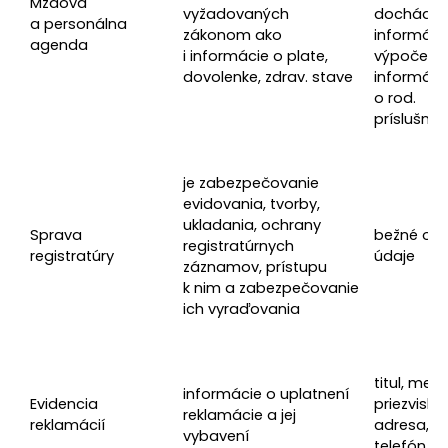
Mzdová
vyžadovaných
dochádzk
a personálna
zákonom ako
informáci
agenda
i informácie o plate,
výpočet 
dovolenke, zdrav. stave
informáci
o rod.
príslušník
je zabezpečovanie
evidovania, tvorby,
ukladania, ochrany
Sprava
bežné os
registratúrnych
registratúry
údaje
záznamov, prístupu
k nim a zabezpečovanie
ich vyraďovania
titul, meno
informácie o uplatnení
Evidencia
priezvisko,
reklamácie a jej
reklamácií
adresa, IB
vybavení
telefón, e