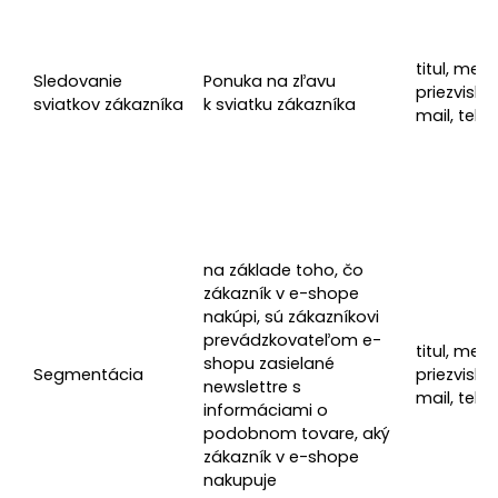
titul, meno
Sledovanie
Ponuka na zľavu
priezvisko,
sviatkov zákazníka
k sviatku zákazníka
mail, tele
na základe toho, čo
zákazník v e-shope
nakúpi, sú zákazníkovi
prevádzkovateľom e-
titul, meno
shopu zasielané
Segmentácia
priezvisko,
newslettre s
mail, tele
informáciami o
podobnom tovare, aký
zákazník v e-shope
nakupuje