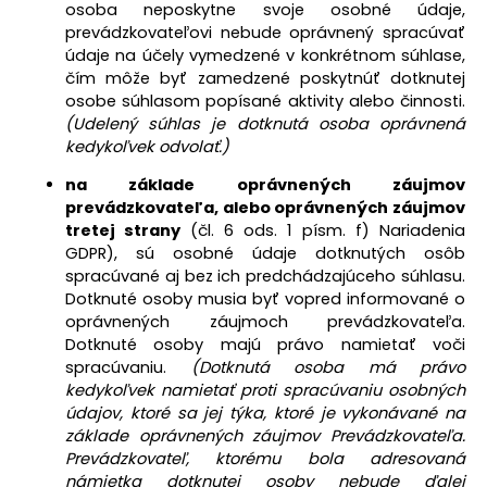
osoba neposkytne svoje osobné údaje,
prevádzkovateľovi nebude oprávnený spracúvať
údaje na účely vymedzené v konkrétnom súhlase,
čím môže byť zamedzené poskytnúť dotknutej
osobe súhlasom popísané aktivity alebo činnosti.
(
Udelený súhlas je dotknutá osoba oprávnená
kedykoľvek odvolať.)
na základe oprávnených záujmov
prevádzkovateľa, alebo oprávnených záujmov
tretej strany
(čl. 6 ods. 1 písm. f) Nariadenia
GDPR), sú osobné údaje dotknutých osôb
spracúvané aj bez ich predchádzajúceho súhlasu.
Dotknuté osoby musia byť vopred informované o
oprávnených záujmoch prevádzkovateľa.
Dotknuté osoby majú právo namietať voči
spracúvaniu.
(Dotknutá osoba má právo
kedykoľvek namietať proti spracúvaniu osobných
údajov, ktoré sa jej týka, ktoré je vykonávané na
základe oprávnených záujmov Prevádzkovateľa.
Prevádzkovateľ, ktorému bola adresovaná
námietka dotknutej osoby nebude ďalej