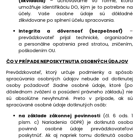
(likvidácia)
– uchovávame vo forme, ktorá
umožňuje identifikáciu DO, kým je to potrebne na
účely. Vaše osobne údaje sú dôkladné
zlikvidovane po splnení účelu spracovania.
Integrita a dôvernosť (bezpečnosť)
–
prevádzkovateľ prijal technické, organizačne
a personálne opatrenia pred stratou, zničením,
poškodením OU.
ČO V PRÍPADE NEPOSKYTNUTIA OSOBNÝCH ÚDAJOV
Prevádzkovateľ, ktorý určuje podmienky a spôsob
spracúvania osobných údajov nebude od dotknutej
osoby požadovať žiadne osobné údaje, ktoré (po
dôslednom zvážení a posúdení právneho základu) nie
sú absolútne nevyhnutné. Preto v prípade, ak sú
spracúvané osobné údaje dotknutých osôb:
na základe zákonnej povinnosti
(čl. 6 ods. 1
písm. c) Nariadenia GDPR) je dotknutá osoba
povinná osobné údaje prevádzkovateľovi
poskytnúť. Ak aj napriek tomu dotknutá osoba