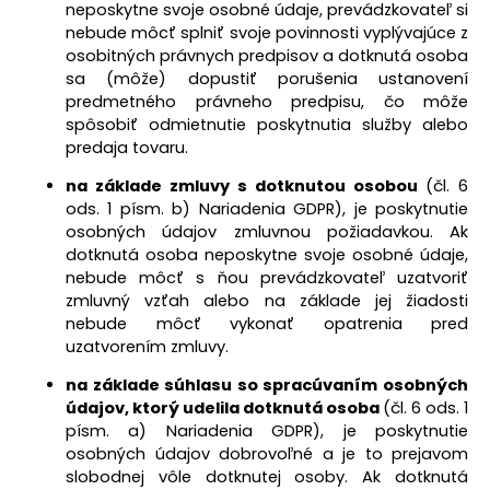
neposkytne svoje osobné údaje, prevádzkovateľ si
nebude môcť splniť svoje povinnosti vyplývajúce z
osobitných právnych predpisov a dotknutá osoba
sa (môže) dopustiť porušenia ustanovení
predmetného právneho predpisu, čo môže
spôsobiť odmietnutie poskytnutia služby alebo
predaja tovaru.
na základe zmluvy s dotknutou osobou
(čl. 6
ods. 1 písm. b) Nariadenia GDPR), je poskytnutie
osobných údajov zmluvnou požiadavkou. Ak
dotknutá osoba neposkytne svoje osobné údaje,
nebude môcť s ňou prevádzkovateľ uzatvoriť
zmluvný vzťah alebo na základe jej žiadosti
nebude môcť vykonať opatrenia pred
uzatvorením zmluvy.
na základe súhlasu so spracúvaním osobných
údajov, ktorý udelila dotknutá osoba
(čl. 6 ods. 1
písm. a) Nariadenia GDPR), je poskytnutie
osobných údajov dobrovoľné a je to prejavom
slobodnej vôle dotknutej osoby. Ak dotknutá