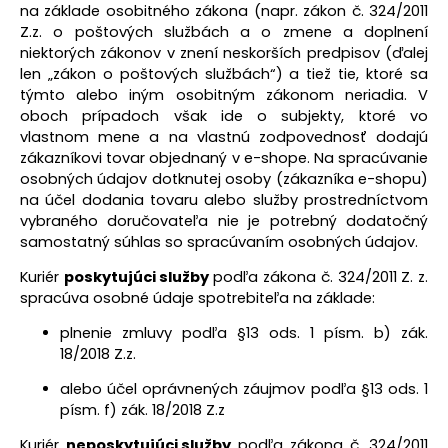
na základe osobitného zákona (napr. zákon č. 324/2011
Z.z. o poštových službách a o zmene a doplnení
niektorých zákonov v znení neskorších predpisov (ďalej
len „zákon o poštových službách“) a tiež tie, ktoré sa
týmto alebo iným osobitným zákonom neriadia. V
oboch prípadoch však ide o subjekty, ktoré vo
vlastnom mene a na vlastnú zodpovednosť dodajú
zákazníkovi tovar objednaný v e-shope. Na spracúvanie
osobných údajov dotknutej osoby (zákazníka e-shopu)
na účel dodania tovaru alebo služby prostredníctvom
vybraného doručovateľa nie je potrebný dodatočný
samostatný súhlas so spracúvaním osobných údajov.
Kuriér
poskytujúci služby
podľa zákona č. 324/2011 Z. z.
spracúva osobné údaje spotrebiteľa na základe:
plnenie zmluvy podľa §13 ods. 1 písm. b) zák.
18/2018 Z.z.
alebo účel oprávnených záujmov podľa §13 ods. 1
písm. f) zák. 18/2018 Z.z
Kuriér
neposkytujúci služby
podľa zákona č. 324/2011