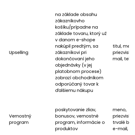
na základe obsahu
zákazníkovho
košíku/prípadne na
základe tovaru, ktorý už
v danom e-shope
nakúpil predtým, sa
titul, meno
Upselling
zákazníkovi pri
priezvisko,
dokončovaní jeho
mail, tele
objednávky (v jej
platobnom procese)
zobrazí obchodníkom
odporúčaný tovar k
ďalšiemu nákupu
poskytovanie zliav,
meno,
Vernostný
bonusov, vernostné
priezvisko, 
program
program, informácie o
trvalé bydl
produktov
e-mail, te