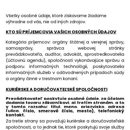
Všetky osobné údaje, ktoré získavame žiadame
výhradne od vás, nie od iných zdrojov.
KTO SÚ PRÍJEMCOVIA VAŠICH OSOBNÝCH ÚDAJOV
Kategória príjemcov: orgány štátnej a verejnej správy,
samosprávy, správca webovej stránky
prevádzkovateľa, audítor, advokát, sprostredkovatelia
(účtovnú agendu), spoločnosti vykonávajúce správu a
podporu informačných technológii, poskytovatelia
informačných služieb v odôvodnených prípadoch súdy
a orgány činné v trestnom konaní.
KURIÉRSKE A DORUČOVATEĽSKÉ SPOLOČNOSTI
Prevádzkovateľ poskytuje osobné údaje, za účelom
dodania tovaru zákazníkovi, aj tretím stranám, a to
v tomto rozsahu: titul, meno, priezvisko, adresa
(ulica, číslo, smerové číslo, mesto), telefonický
kontakt.
Za
tretie strany sa považujú kuriérske a doručovateľské
spoločnosti, a to jednak tie, ktoré poskytujú svoje služby