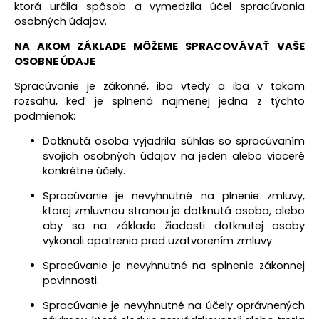
ktorá určila spôsob a vymedzila účel spracúvania
osobných údajov.
NA AKOM ZÁKLADE MÔŽEME SPRACOVÁVAŤ VAŠE
OSOBNE ÚDAJE
Spracúvanie je zákonné, iba vtedy a iba v takom
rozsahu, keď je splnená najmenej jedna z týchto
podmienok:
Dotknutá osoba vyjadrila súhlas so spracúvaním
svojich
osobných
údajov na
jeden
alebo viaceré
konkrétne účely.
Spracúvanie je nevyhnutné na plnenie zmluvy,
ktorej zmluvnou stranou je dotknutá osoba, alebo
aby sa na základe žiadosti dotknutej osoby
vykonali opatrenia pred uzatvorením zmluvy.
Spracúvanie je nevyhnutné na splnenie zákonnej
povinnosti.
Spracúvanie je nevyhnutné na účely oprávnených