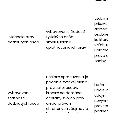
titul, meno
priezvisko,
adresa a 
vybavovanie žiadostí
osobné úd
Evidencia práv
fyzických osôb
ku ktorým
dotknutých osôb
smerujúcich k
vzťahuje
uplatňovaniu ich práv
uplatňov
právo dot
osoby
učelom spracúvania je
podanie fyzickej alebo
bežné os
právnickej osoby,
údaje, ďal
Vybavovanie
ktorým sa domáha
údaje
sťažnosti
ochrany svojich práv
nevyhnut
dotknutých osôb
alebo právom
prevereni
chránených záujmov o
podnetu