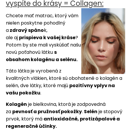
vyspíte do krásy = Collagen:
Chcete mať matrac, ktorý vám
nielen poskytne pohodlný
a
zdravý spáno
k,
ale aj
prispieva k vašej kráse
?
Potom by ste mali vyskúšať našu
novú po
ťahovú látku
s
obsahom kolagénu a selénu.
Táto látka je vyrobená z
kvalitných vlákien, ktoré sú obohatené o kolagén a
selén, dve látky, ktoré majú
pozitívny vplyv na
vašu pokožku
.
Kolagén
je bielkovina, ktorá je zodpovedná
za
pevnosť a pružnosť pokožky
.
Selén
je stopový
prvok, ktorý má
antioxidačné, protizápalové a
regeneračné účinky.