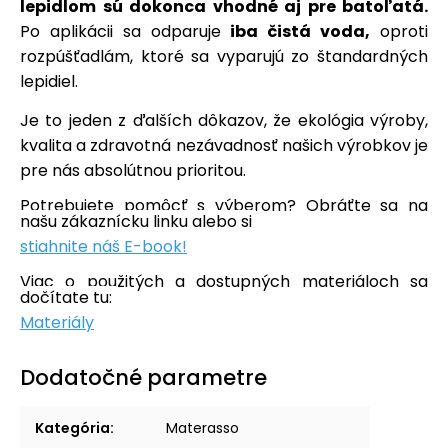
lepidlom sú dokonca vhodné aj pre batoľatá.
P
o aplikácii
sa
odparuje
iba čistá voda,
oproti
rozpúšťadlám,
k
toré sa vyparujú zo štandardných
lepidiel.
Je to jeden z ďalších dôkazov, že ekológia výroby,
kvalita a zdravotná nezávadnosť našich výrobkov je
pre nás absolútnou prioritou.
Potrebujete pomôcť s výberom? Obráťte sa na
našu zákaznícku linku alebo si
stiahnite náš E-book!
Viac o použitých a dostupných materiáloch sa
dočítate tu:
Materiály
Dodatočné parametre
Kategória
:
Materasso