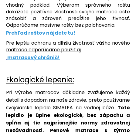
vhodný podklad. Výberom správneho roštu
dokážete pozitívne vlastnosti svojho matrace ešte
znásobiť a zároveň predĺžite jeho živnosť.
Odporúčame masívne rošty bez polohovania.
Prehľad roštov nájdete tu!
Pre lepšiu ochranu a dlhšiu životnosť vášho nového
matraca odporúčame použiť aj
matracový chránič!
Ekologické lepenie:
Pri
výrobe matraco
v dôkladne zv
ažujeme každý
detail s dopadom na naše zdravie,
preto
používame
švajčiarske lepidlo SIMALFA na vodnej báze.
Toto
lepidlo je úplne ekologické, bez zápachu a
spĺňa aj tie najprísnejšie normy zdravotnej
nezávadnosti. Penové matrace s týmto