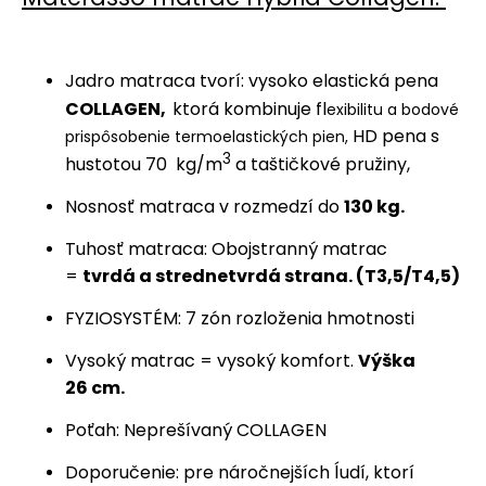
Jadro matraca tvorí:
vysoko elastická pena
COLLAGEN,
ktorá
kombinuje
fl
ex
ibilitu a bodové
HD pena s
prispôsobenie termoe
lastických pien,
3
hustotou 70 kg/m
a taštičkové pružiny,
Nosnosť matraca v rozmedzí do
130 kg.
Tuhosť matraca: Obojstranný matrac
=
tvrdá a strednetvrdá strana. (T3,5/T4,5)
FYZIOSYSTÉM: 7 zón rozloženia hmotnosti
Vysoký matrac = vysoký komfort.
Výška
26 cm.
Poťah: Neprešívaný COLLAGEN
Doporučenie: pre náročnejších ĺudí, ktorí