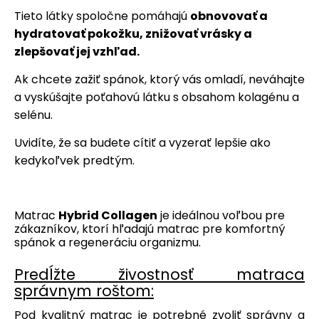
Tieto látky spoločne pomáhajú
obnovovať a
hydratovať pokožku, znižovať vrásky a
zlepšovať jej vzhľad.
Ak chcete zažiť spánok, ktorý vás omladí, neváhajte
a vyskúšajte poťahovú látku s obsahom kolagénu a
selénu.
Uvidíte, že sa budete cítiť a vyzerať lepšie ako
kedykoľvek predtým.
Matrac
Hybrid Collagen
je ideálnou voľbou pre
zákazníkov, ktorí hľadajú matrac pre komfortný
spánok a regeneráciu organizmu.
Predĺžte živostnosť matraca
správnym roštom:
Pod kvalitný matrac je potrebné zvoliť správny a