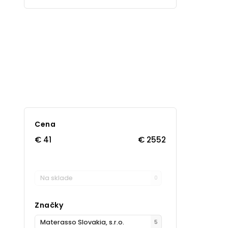
Cena
€
41
€
2552
Na sklade
0
Značky
Materasso Slovakia, s.r.o.
5