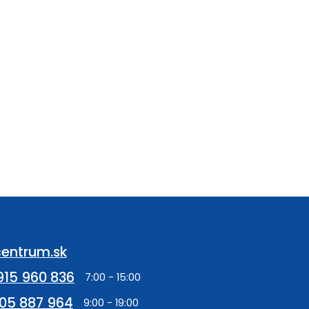
entrum.sk
915 960 836
05 887 964