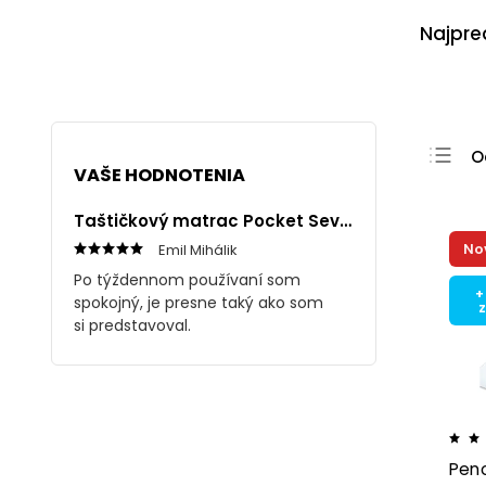
Najpre
O
VAŠE HODNOTENIA
N
Taštičkový matrac Pocket Seven 1+1
N
Emil Mihálik
No
N
Po týždennom používaní som
A
+
spokojný, je presne taký ako som
si predstavoval.
Pen