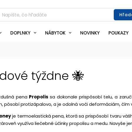
Hľad
DOPLNKY
NÁBYTOK
NOVINKY
POUKAZY
dové týždne 🐝
zdušná pena
Propolis
sa dokonale prispôsobí telu, a zaru
m, pôsobí protizápalovo, a je odolná voči deformáciám, čím
Honey
je termoelastická pena, ktorá sa prispôsobí tvaru vášh
zároveň využíva liečebné účinky propolisu a medu. Navyše 