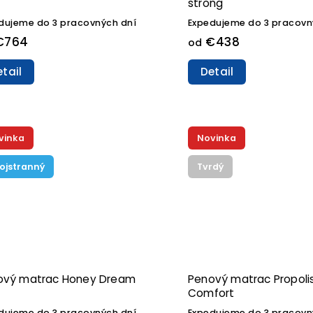
strong
dujeme do 3 pracovných dní
Expedujeme do 3 pracovn
€764
€438
od
tail
Detail
vinka
Novinka
ojstranný
Tvrdý
ový matrac Honey Dream
Penový matrac Propoli
Comfort
dujeme do 3 pracovných dní
Expedujeme do 3 pracovn