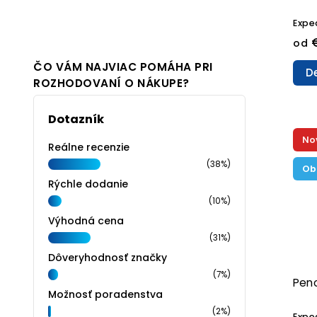
Expe
od
ČO VÁM NAJVIAC POMÁHA PRI
De
ROZHODOVANÍ O NÁKUPE?
Dotazník
No
Reálne recenzie
(38%)
Ob
Rýchle dodanie
(10%)
Výhodná cena
(31%)
Dôveryhodnosť značky
(7%)
Pen
Možnosť poradenstva
(2%)
Expe