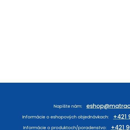
eshop
@
matrac
+421 
+421 9