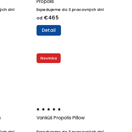
Propolis
ých dní
Expedujeme do 3 pracovných dní
€465
od
Detail
Novinka
s
Vankúš Propolis Pillow
ých dní
Expedujeme do 3 pracovných dní