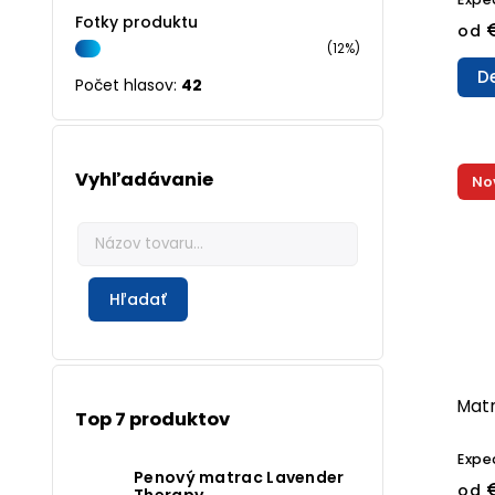
Fotky produktu
od
(12%)
De
Počet hlasov:
42
Vyhľadávanie
No
Hľadať
Matr
Top 7 produktov
Expe
Penový matrac Lavender
€
od
Therapy