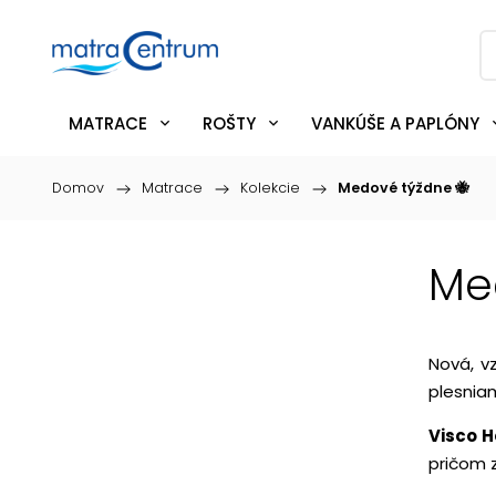
MATRACE
ROŠTY
VANKÚŠE A PAPLÓNY
Domov
/
Matrace
/
Kolekcie
/
Medové týždne 🐝
Me
Nová, v
plesnia
Visco 
pričom 