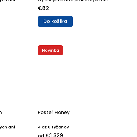
€82
Do košíka
Novinka
n
Posteľ Honey
ých dní
4 až 6 týždňov
€1 329
od