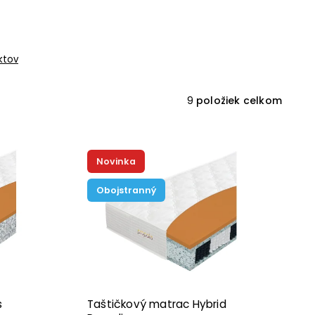
ktov
9
položiek celkom
Novinka
Obojstranný
s
Taštičkový matrac Hybrid