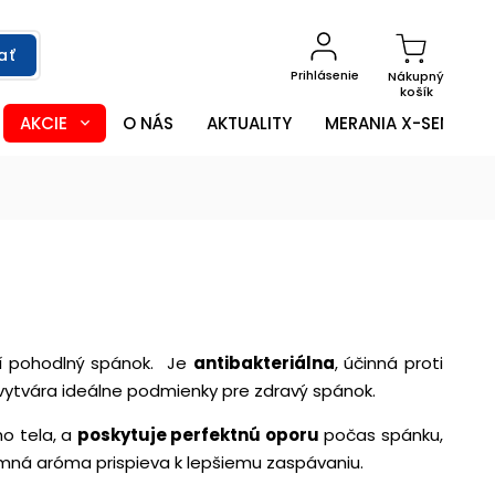
ať
Prihlásenie
Nákupný
košík
AKCIE
O NÁS
AKTUALITY
MERANIA X-SENSOR
čí pohodlný spánok. Je
antibakteriálna
, účinná proti
 vytvára ideálne podmienky pre zdravý spánok.
o tela, a
poskytuje perfektnú oporu
počas spánku,
jemná aróma prispieva k lepšiemu zaspávaniu.