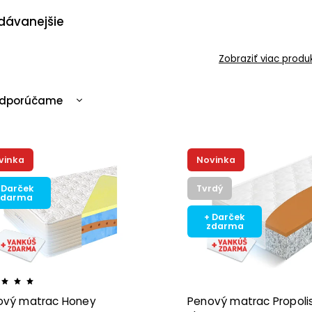
dávanejšie
Zobraziť viac produ
dporúčame
ajlacnejšie
ajdrahšie
vinka
Novinka
ajpredávanejšie
becedne
 Darček
Tvrdý
zdarma
+ Darček
zdarma
ový matrac Honey
Penový matrac Propoli