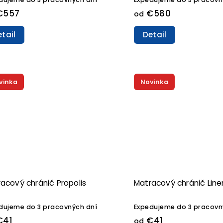
€557
€580
od
tail
Detail
vinka
Novinka
acový chránič Propolis
Matracový chránič Line
dujeme do 3 pracovných dní
Expedujeme do 3 pracovn
41
€41
od