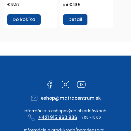
€13,53
€489
od
Do košíka
Detail
Facebook
Instagram
YouTube
eshop
@
matracentrum.sk
+421 915 960 836