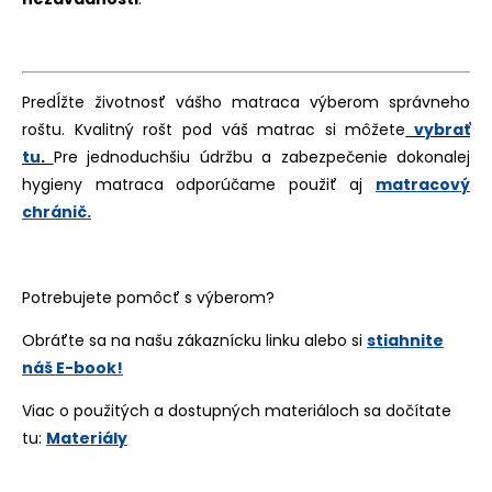
Predĺžte životnosť vášho matraca výberom správneho
roštu. Kvalitný rošt pod váš matrac si môžete
vybrať
tu
.
Pre jednoduchšiu údržbu a zabezpečenie dokonalej
hygieny matraca odporúčame použiť aj
matracový
chránič.
Potrebujete pomôcť s výberom?
Obráťte sa na našu zákaznícku linku alebo si
stiahnite
náš E-book!
Viac o použitých a dostupných materiáloch sa dočítate
tu:
Materiály