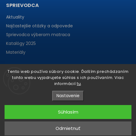
SPRIEVODCA
Aktuality
Najčastejšie otázky a odpovede
Sprievodca výberom matraca
Katalógy 2025
Materiály
Tento web používa súbory cookie. Ďalším prechádzaním
tohto webu vyjadrujete súhlas s ich používaním. Viac
informácií
tu
.
Nastavenie
Súhlasím
Copyright 2026
matraCentrum
. Všetky práva vyhradené.
Odmietnuť
Grafický návrh vytvořil a nakódoval
Shoptak.cz