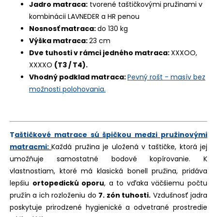
Jadro matraca:
tvorené taštičkovými pružinami v
kombinácii LAVNEDER a HR penou
Nosnosť matraca:
do 130 kg
Výška matraca:
23 cm
Dve tuhosti v rámci jedného matraca:
XXXOO,
XXXXO
(T3 / T4).
Vhodný podklad matraca:
Pevný rošt - masív bez
možnosti polohovania.
T
aštičkové matrace sú špičkou medzi pružinovými
matracmi:
Každá pružina je uložená v taštičke, ktorá jej
umožňuje
samostatné bodové kopírovanie
. K
vlastnostiam, ktoré má klasická bonell pružina, pridáva
lepšiu
ortopedickú oporu
, a to vďaka väčšiemu počtu
pružín a ich rozloženiu do
7. zón tuhosti.
Vzdušnosť jadra
poskytuje prirodzené hygienické a odvetrané prostredie