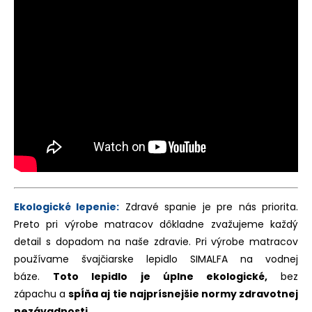
Ekologické lepenie:
Zdravé spanie je pre nás priorita.
Preto pri výrobe matracov dôkladne zvažujeme každý
detail s dopadom na naše zdravie. Pri výrobe matracov
používame švajčiarske lepidlo SIMALFA na vodnej
báze.
Toto lepidlo je úplne ekologické,
bez
zápachu a
spĺňa aj tie najprísnejšie normy zdravotnej
nezávadnosti
.