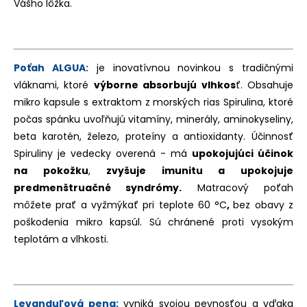
Vášho lôžka.
Poťah
ALGUA:
je inovatívnou novinkou s tradičnými
vláknami, ktoré
výborne absorbujú vlhkos
ť. Obsahuje
mikro kapsule s extraktom z morských rias Spirulina, ktoré
počas spánku uvoľňujú vitamíny, minerály, aminokyseliny,
beta karotén, železo, proteíny a antioxidanty. Účinnosť
Spiruliny je vedecky overená - má
upokojujúci účinok
na pokožku
,
zvyšuje imunitu a upokojuje
predmenštruačné syndrómy.
Matracový poťah
môžete prať a vyžmýkať pri teplote 60 °C
,
bez obavy z
poškodenia mikro kapsúl. Sú chránené proti vysokým
teplotám a vlhkosti.
Levanduľová pena:
vyniká svojou pevnosťou a vďaka