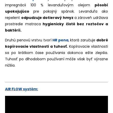
impregnácii 100 % levanduľovým olejom
pôsobí
upokojujúco
pre pokojný spánok. Levanduľa ako
repelent
odpudzuje dotieravý hmyz
a zároveň udržiava
prostredie matraca
hygienicky čisté bez roztočov a
baktérií.
Druhú penovú vrstvu tvorí
HR pena
, ktorá zaručuje
dobré
kopírovacie vlastnosti a tuhosť.
Kopírovacie vlastnosti
sa po krátkom čase používania dokonca ešte zlepšia.
Tuhosť po dlhodobom používaní môže však byť výrazne
nižšia.
AIR FLOW
systém: