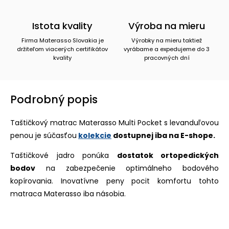
Istota kvality
Výroba na mieru
Firma Materasso Slovakia je
Výrobky na mieru taktiež
držiteľom viacerých certifikátov
vyrábame a expedujeme do 3
kvality
pracovných dní
Podrobný popis
Taštičkový matrac Materasso Multi Pocket s levanduľovou
penou je súčasťou
kolekcie
dostupnej iba na E-shope.
Taštičkové jadro ponúka
dostatok ortopedických
bodov
na zabezpečenie optimálneho bodového
kopírovania. Inovatívne peny pocit komfortu tohto
matraca Materasso iba násobia.