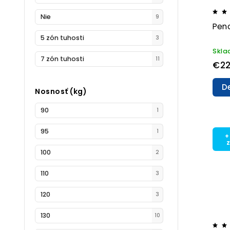
Nie
9
Pen
5 zón tuhosti
3
Skl
7 zón tuhosti
11
€2
De
Nosnosť (kg)
90
1
95
1
+
100
2
110
3
120
3
130
10