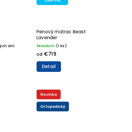
zdarma
Penový matrac Beast
Lavender
ých dní
Skladom
(1 ks)
€719
od
Detail
Novinka
Ortopedický