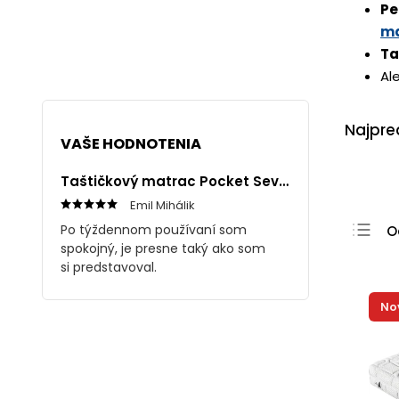
Pe
ma
Ta
Al
Najpre
VAŠE HODNOTENIA
Taštičkový matrac Pocket Seven 1+1
Emil Mihálik
Po týždennom používaní som
O
spokojný, je presne taký ako som
N
si predstavoval.
N
No
N
A