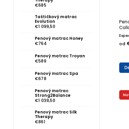
€685
Taštičkový matrac
Evolution
Pen
€1 099,50
Col
Expe
Penový matrac Honey
€
€764
od
Penový matrac Troyan
€589
De
Penový matrac Spa
€678
Penový matrac
Strong2Balance
No
€1 039,50
Penový matrac Silk
Therapy
€861