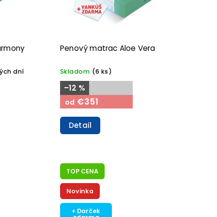
armony
Penový matrac Aloe Vera
ých dní
Skladom
(6 ks)
–12 %
€351
od
Detail
TOP CENA
Novinka
+ Darček