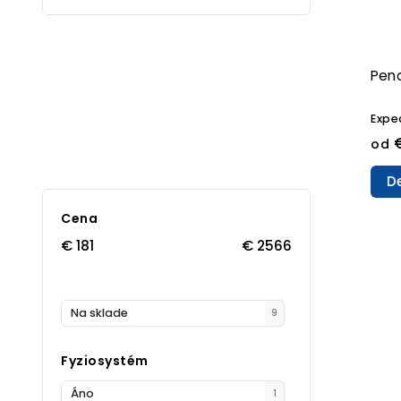
Peno
Expe
€
od
De
Cena
€
181
€
2566
Na sklade
9
Fyziosystém
Áno
1