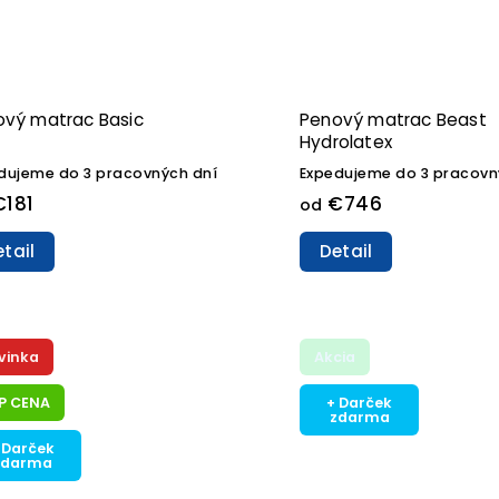
ový matrac Basic
Penový matrac Beast
Hydrolatex
dujeme do 3 pracovných dní
Expedujeme do 3 pracovn
181
€746
od
tail
Detail
vinka
Akcia
P CENA
+ Darček
zdarma
 Darček
zdarma