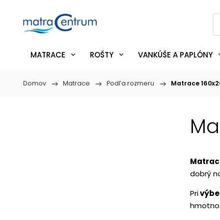
MATRACE
ROŠTY
VANKÚŠE A PAPLÓNY
Domov
/
Matrace
/
Podľa rozmeru
/
Matrace 160x
Ma
Matrac
dobrý n
Pri
výbe
hmotnos