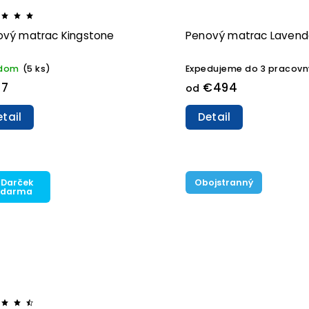
ový matrac Kingstone
Penový matrac Lavend
adom
(5 ks)
Expedujeme do 3 pracovn
27
€494
od
tail
Detail
 Darček
Obojstranný
zdarma