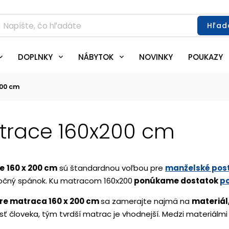
Hľad
DOPLNKY
NÁBYTOK
NOVINKY
POUKAZY
200 cm
trace 160x200 cm
e
160 x 200 cm
sú štandardnou voľbou pre
manželské pos
očný spánok. Ku matracom 160x200
ponúkame dostatok
p
re matraca 160 x 200 cm
sa
zamerajte najmä na
materiál,
ť človeka, tým tvrdší matrac je vhodnejší. Medzi materiálm