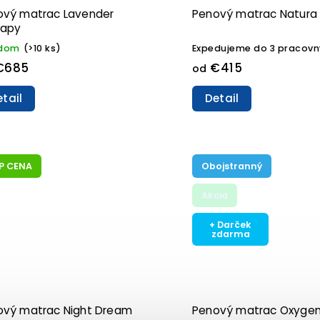
ový matrac Lavender
Penový matrac Natura 
rapy
adom
(>10 ks)
Expedujeme do 3 pracovn
€685
€415
od
tail
Detail
P CENA
Obojstranný
Akcia
+ Darček
zdarma
ový matrac Night Dream
Penový matrac Oxygen 