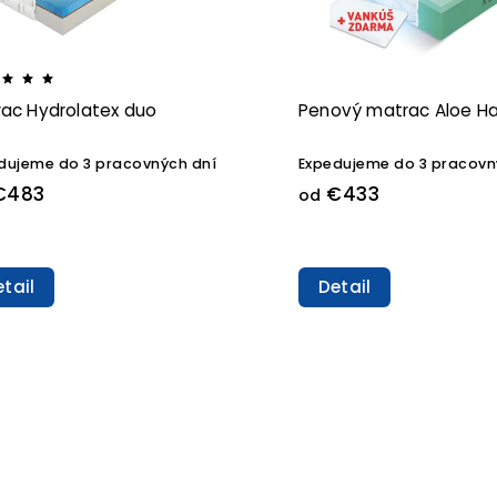
ac Hydrolatex duo
Penový matrac Aloe H
dujeme do 3 pracovných dní
Expedujeme do 3 pracovn
€483
€433
od
tail
Detail