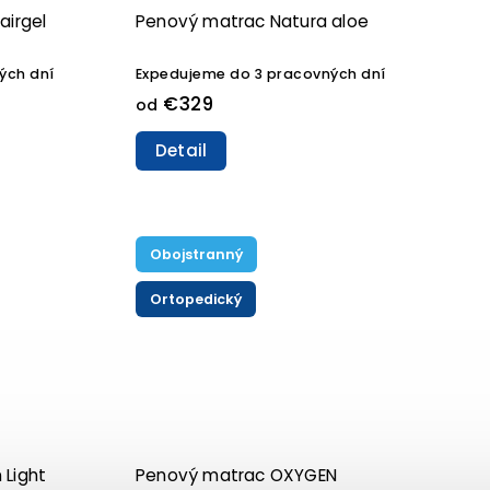
airgel
Penový matrac Natura aloe
ých dní
Expedujeme do 3 pracovných dní
€329
od
Detail
Obojstranný
Ortopedický
Light
Penový matrac OXYGEN