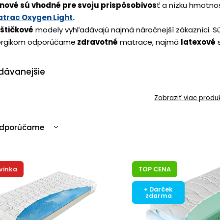
nové sú vhodné pre svoju prispôsobivos
ť a nízku hmotno
trac Oxygen Light
.
štičkové
modely vyhľadávajú najmä náročnejší zákazníci.
S
ergikom odporúčame
zdravotné
matrace, najmä
latexové
s
dávanejšie
Zobraziť viac produ
dporúčame
ajlacnejšie
ajdrahšie
vinka
TOP CENA
ajpredávanejšie
becedne
+ Darček
zdarma