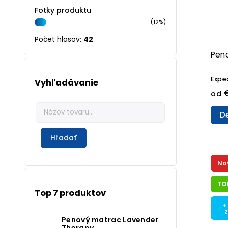
Fotky produktu
(12%)
Počet hlasov:
42
Pen
Expe
Vyhľadávanie
€
od
De
Hľadať
No
TO
Top 7 produktov
+
Penový matrac Lavender
Therapy