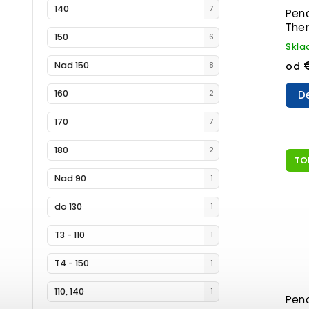
140
7
Pen
The
150
6
Skl
od
Nad 150
8
De
160
2
170
7
180
2
TO
Nad 90
1
do 130
1
T3 - 110
1
T4 - 150
1
110, 140
1
Pen