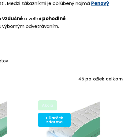
sť . Medzi zákazníkmi je obľúbený najmä
Penový
ú
vzdušné
a veľmi
pohodlné
.
 výborným odvetrávaním.
ktov
45
položiek celkom
Akcia
+ Darček
zdarma