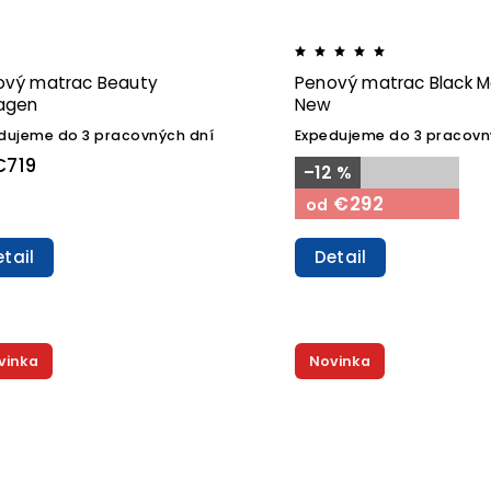
ový matrac Beauty
Penový matrac Black M
lagen
New
dujeme do 3 pracovných dní
Expedujeme do 3 pracovn
719
–12 %
€292
od
tail
Detail
vinka
Novinka