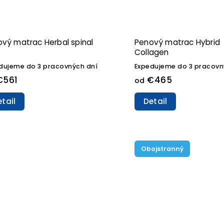
vý matrac Herbal spinal
Penový matrac Hybrid
Collagen
dujeme do 3 pracovných dní
Expedujeme do 3 pracovn
561
€465
od
tail
Detail
Obojstranný