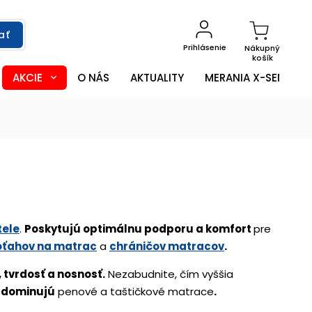
ať
Prihlásenie
Nákupný
košík
AKCIE
O NÁS
AKTUALITY
MERANIA X-SENSOR
tele
.
Poskytujú
optimálnu podporu a komfort
pre
oťahov na matrac
a
chráničov matracov
.
 tvrdosť a nosnosť.
Nezabudnite, čím vyššia
i
dominujú
penové a taštičkové matrace
.