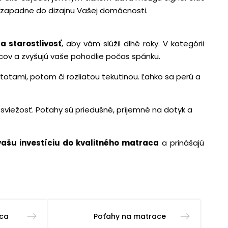
 zapadne do dizajnu Vašej domácnosti.
a starostlivosť
, aby vám slúžil dlhé roky. V kategórii
acov a zvyšujú vaše pohodlie počas spánku.
otami, potom či rozliatou tekutinou. Ľahko sa perú a
viežosť. Poťahy sú priedušné, príjemné na dotyk a
vašu investíciu do kvalitného matraca
a prinášajú
aca
Poťahy na matrace