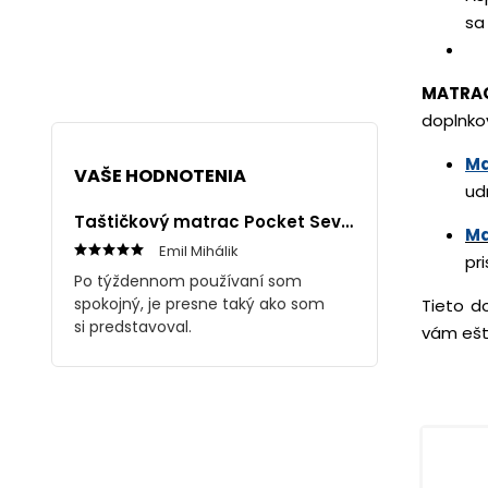
sa
MATRAC
doplnkov
Ma
VAŠE HODNOTENIA
udr
Taštičkový matrac Pocket Seven 1+1
Ma
Emil Mihálik
pr
Po týždennom používaní som
spokojný, je presne taký ako som
Tieto do
si predstavoval.
vám eš