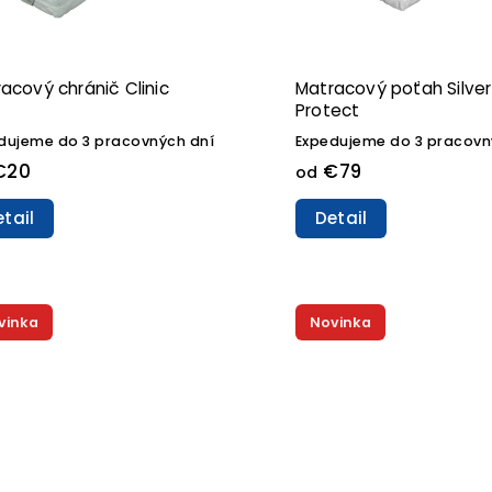
acový chránič Clinic
Matracový poťah Silver
Protect
dujeme do 3 pracovných dní
Expedujeme do 3 pracovn
€20
€79
od
tail
Detail
vinka
Novinka