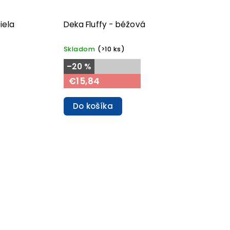
iela
Deka Fluffy - béžová
Skladom
(>10 ks)
–20 %
€15,84
Do košíka