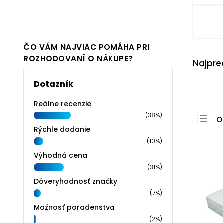
ČO VÁM NAJVIAC POMÁHA PRI
ROZHODOVANÍ O NÁKUPE?
Najpre
Dotazník
Reálne recenzie
(38%)
O
Rýchle dodanie
N
(10%)
N
Výhodná cena
N
(31%)
Dôveryhodnosť značky
A
(7%)
Možnosť poradenstva
(2%)