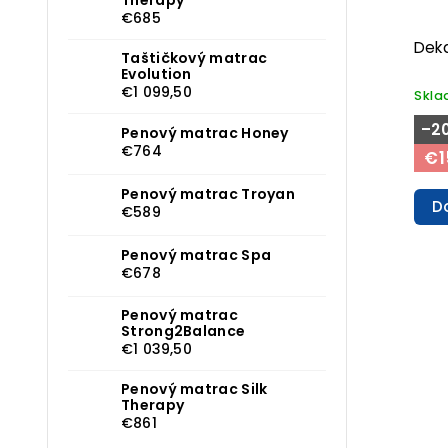
€685
Deka
Taštičkový matrac
Evolution
€1 099,50
Skl
–2
Penový matrac Honey
€764
€1
Penový matrac Troyan
D
€589
Penový matrac Spa
€678
Penový matrac
Strong2Balance
€1 039,50
Penový matrac Silk
Therapy
€861