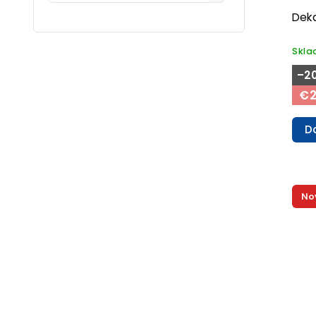
Deka
Skl
–2
€2
D
No