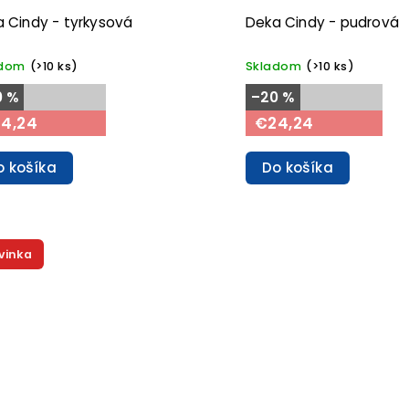
 Cindy - tyrkysová
Deka Cindy - pudrová
adom
(>10 ks)
Skladom
(>10 ks)
0 %
–20 %
4,24
€24,24
o košíka
Do košíka
vinka