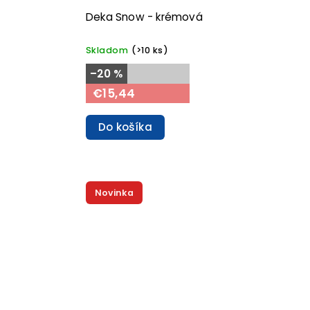
Deka Snow - krémová
Skladom
(>10 ks)
–20 %
€15,44
Do košíka
Novinka