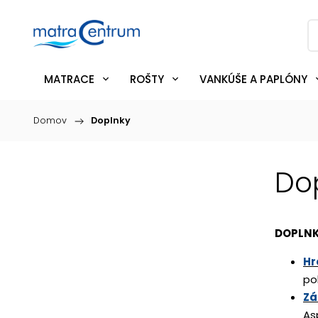
MATRACE
ROŠTY
VANKÚŠE A PAPLÓNY
Domov
/
Doplnky
Do
DOPLNK
Hr
po
Zá
As