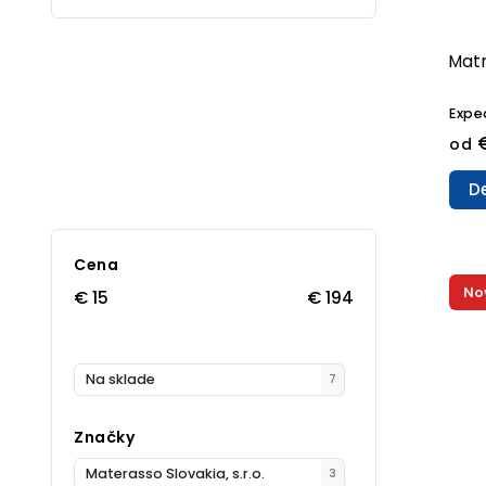
Mat
Expe
od
De
Cena
No
€
15
€
194
Na sklade
7
Značky
Materasso Slovakia, s.r.o.
3