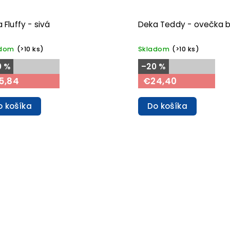
 Fluffy - sivá
Deka Teddy - ovečka b
adom
(>10 ks)
Skladom
(>10 ks)
0 %
–20 %
5,84
€24,40
o košíka
Do košíka