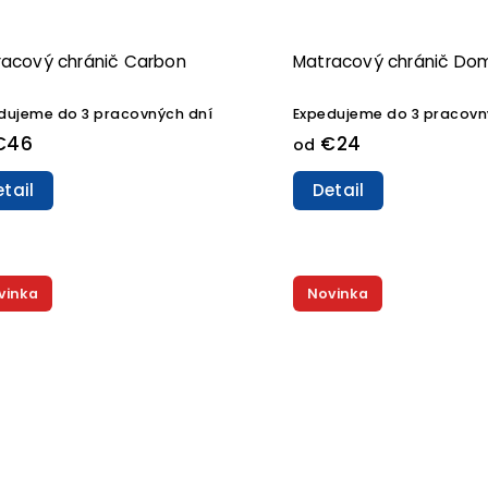
racový chránič Carbon
Matracový chránič Do
dujeme do 3 pracovných dní
Expedujeme do 3 pracovn
€46
€24
od
tail
Detail
vinka
Novinka