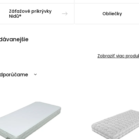
Záťažové prikrývky
Obliečky
Nidū®
dávanejšie
Zobraziť viac produ
dporúčame
ajlacnejšie
ajdrahšie
ajpredávanejšie
becedne