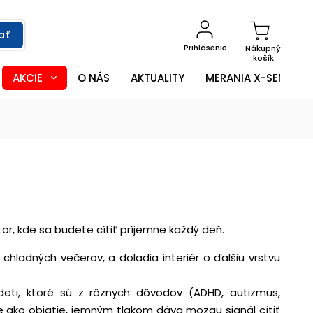
ať
Prihlásenie
Nákupný
košík
AKCIE
O NÁS
AKTUALITY
MERANIA X-SENSOR
or, kde sa budete cítiť príjemne každý deň.
hladných večerov, a doladia interiér o ďalšiu vrstvu
ti, ktoré sú z rôznych dôvodov (ADHD, autizmus,
ako objatie, jemným tlakom dáva mozgu signál cítiť