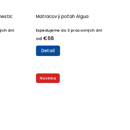
mestic
Matracový poťah Algua
ých dní
Expedujeme do 3 pracovných dní
€68
od
Detail
Novinka