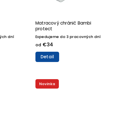
Matracový chránič Bambi
protect
ých dní
Expedujeme do 3 pracovných dní
€34
od
Detail
Novinka