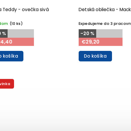
 Teddy - ovečka sivá
Detská obliečka - Mac
adom
(10 ks)
Expedujeme do 3 pracovn
0 %
–20 %
4,40
€29,20
o košíka
Do košíka
vinka