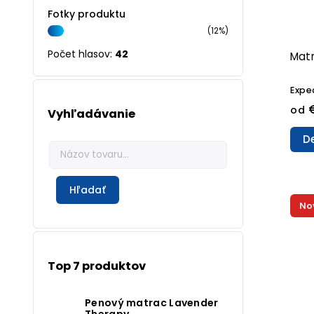
Fotky produktu
(12%)
Počet hlasov:
42
Matr
Expe
od
Vyhľadávanie
De
Hľadať
No
Top 7 produktov
Penový matrac Lavender
Therapy