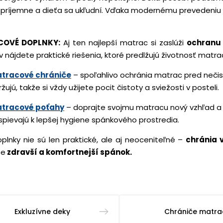
 príjemne a dieťa sa ukľudní. Vďaka modernému prevedeniu
OVÉ DOPLNKY:
Aj ten najlepší matrac si zaslúži
ochranu 
 nájdete praktické riešenia, ktoré predlžujú životnosť matr
tracové chrániče
– spoľahlivo ochránia matrac pred nečist
žujú, takže si vždy užijete pocit čistoty a sviežosti v posteli.
tracové poťahy
– doprajte svojmu matracu nový vzhľad a s
ispievajú k lepšej hygiene spánkového prostredia.
plnky nie sú len praktické, ale aj neoceniteľné –
chránia 
te
zdravší a komfortnejší spánok.
Exkluzívne deky
Chrániče matr