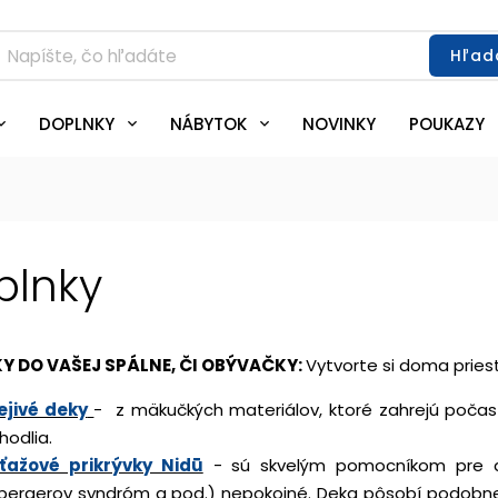
Hľad
DOPLNKY
NÁBYTOK
NOVINKY
POUKAZY
plnky
Y DO VAŠEJ SPÁLNE, ČI OBÝVAČKY:
Vytvorte si doma priest
ejivé deky
- z mäkučkých materiálov, ktoré zahrejú počas c
hodlia.
ťažové prikrývky Nidū
-
sú skvelým pomocníkom pre de
pergerov syndróm a pod.) nepokojné. Deka pôsobí podobne 