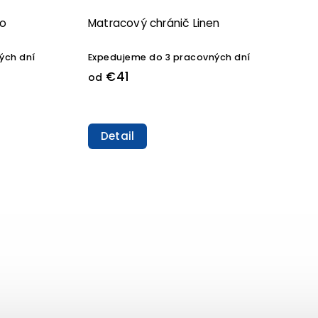
ko
Matracový chránič Linen
ých dní
Expedujeme do 3 pracovných dní
€41
od
Detail