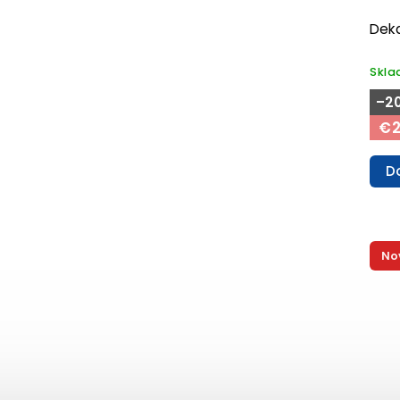
Deka
Skl
–2
€2
D
No