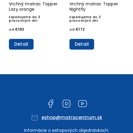
Vrchný matrac Topper
Vrchný matrac Topper
Lazy orange
Nightfly
Expedujeme do 3
Expedujeme do 3
pracovných dní
pracovných dní
€183
€172
od
od
Detail
Detail
Facebook
Instagram
YouTube
eshop
@
matracentrum.sk