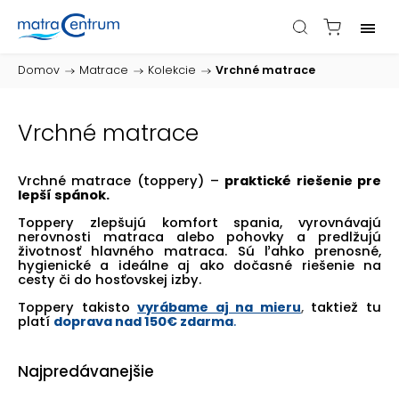
Domov
/
Matrace
/
Kolekcie
/
Vrchné matrace
Vrchné matrace
Vrchné matrace (toppery) –
praktické riešenie pre
lepší spánok.
Toppery zlepšujú komfort spania, vyrovnávajú
nerovnosti matraca alebo pohovky a predlžujú
životnosť hlavného matraca. Sú ľahko prenosné,
hygienické a ideálne aj ako dočasné riešenie na
cesty či do hosťovskej izby.
Toppery takisto
vyrábame aj na mieru
,
taktiež tu
platí
doprava nad 150€ zdarma
.
Najpredávanejšie