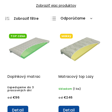
Zobraziť viac produktov
Odporúčame
Najlacnejšie
Najdrahšie
TOP CENA
Mäkký
Najpredávanejšie
Abecedne
Doplnkový matrac
Matracový top Lazy
Expedujeme do 3
Skladom
(1 ks)
pracovných dní
€96
€246
od
od
Detail
Detail