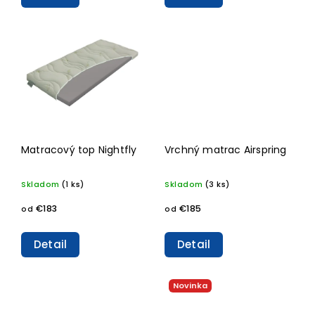
Matracový top Nightfly
Vrchný matrac Airspring
Skladom
(1 ks)
Skladom
(3 ks)
€183
€185
od
od
Detail
Detail
Novinka