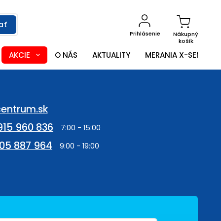
ať
Prihlásenie
Nákupný
košík
AKCIE
O NÁS
AKTUALITY
MERANIA X-SENSOR
entrum.sk
915 960 836
05 887 964