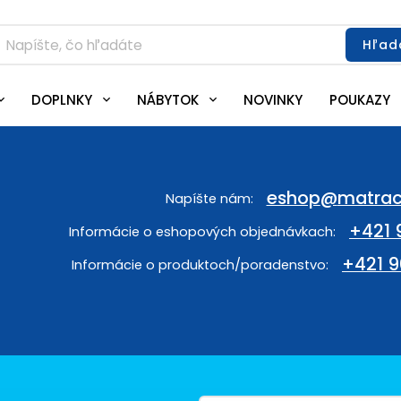
Hľad
DOPLNKY
NÁBYTOK
NOVINKY
POUKAZY
eshop
@
matrac
+421 
+421 9