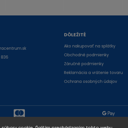
DÔLEŽITÉ
Ako nakupovať na splátky
racentrum.sk
Obchodné podmienky
 836
Záručné podmienky
Reklamácia a vrátenie tovaru
Ochrana osobných údajov
 súbory cookie. Ďalším prechádzaním tohto webu