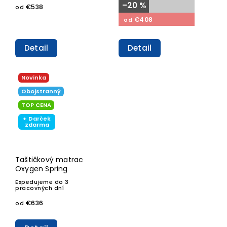
–20 %
€538
od
€408
od
Detail
Detail
Novinka
Obojstranný
TOP CENA
+ Darček
zdarma
Taštičkový matrac
Oxygen Spring
Expedujeme do 3
pracovných dní
€636
od