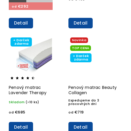
€292
od
Detail
Detail
+ Darček
Novinka
zdarma
TOP CENA
+ Darček
zdarma
Penový matrac
Penový matrac Beauty
Lavender Therapy
Collagen
Expedujeme do 3
Skladom
(>10 ks)
pracovných dní
€685
€719
od
od
Detail
Detail