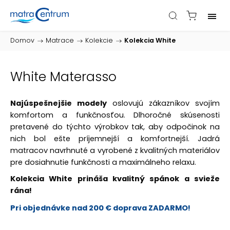
Domov
/
Matrace
/
Kolekcie
/
Kolekcia White
White Materasso
Najúspešnejšie modely
oslovujú zákazníkov svojím
komfortom a funkčnosťou. Dlhoročné skúsenosti
pretavené do týchto výrobkov tak, aby odpočinok na
nich bol ešte príjemnejší a komfortnejší. Jadrá
matracov navrhnuté a vyrobené z kvalitných materiálov
pre dosiahnutie funkčnosti a maximálneho relaxu.
Kolekcia White prináša kvalitný spánok a svieže
rána!
Pri objednávke nad 200 € doprava ZADARMO!