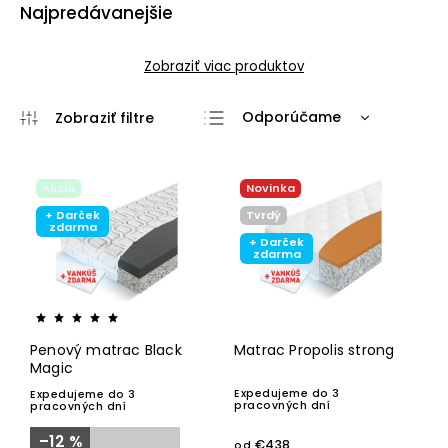
Najpredávanejšie
Zobraziť viac produktov
Odporúčame
Najlacnejšie
Najdrahšie
Akcia
Novinka
Najpredávanejšie
+ Darček
Tvrdý
zdarma
+ Darček
Abecedne
zdarma
Penový matrac Black
Matrac Propolis strong
Magic
Expedujeme do 3
Expedujeme do 3
pracovných dní
pracovných dní
–12 %
€438
od