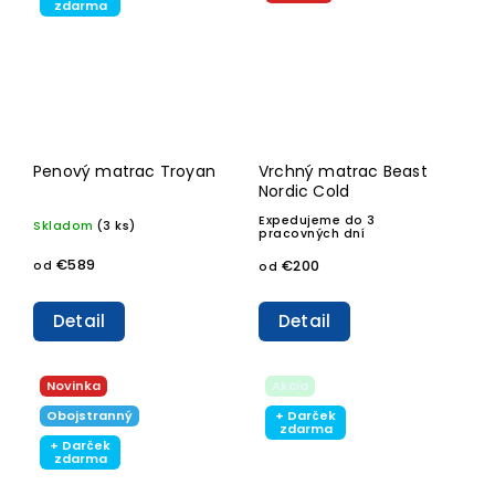
zdarma
Penový matrac Troyan
Vrchný matrac Beast
Nordic Cold
Expedujeme do 3
Skladom
(3 ks)
pracovných dní
€589
€200
od
od
Detail
Detail
Novinka
Akcia
Obojstranný
+ Darček
zdarma
+ Darček
zdarma