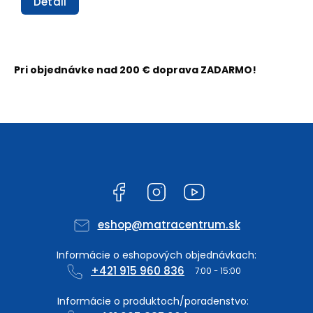
Detail
Pri objednávke nad 200 € doprava ZADARMO!
Facebook
Instagram
YouTube
eshop
@
matracentrum.sk
+421 915 960 836