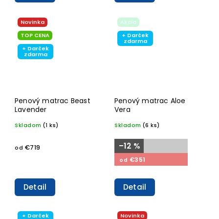
Novinka
Akcia
TOP CENA
+ Darček
zdarma
+ Darček
zdarma
Penový matrac Beast
Penový matrac Aloe
Lavender
Vera
Skladom
(1 ks)
Skladom
(6 ks)
–12 %
€719
od
€351
od
Detail
Detail
+ Darček
Novinka