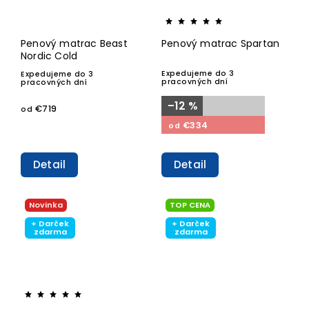
Penový matrac Beast
Penový matrac Spartan
Nordic Cold
Expedujeme do 3
Expedujeme do 3
pracovných dní
pracovných dní
–12 %
€719
od
€334
od
Detail
Detail
Novinka
TOP CENA
+ Darček
+ Darček
zdarma
zdarma