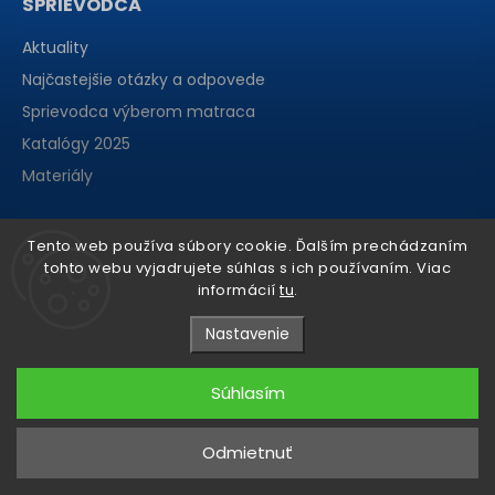
SPRIEVODCA
Aktuality
Najčastejšie otázky a odpovede
Sprievodca výberom matraca
Katalógy 2025
Materiály
Tento web používa súbory cookie. Ďalším prechádzaním
tohto webu vyjadrujete súhlas s ich používaním. Viac
informácií
tu
.
Nastavenie
Súhlasím
Copyright 2026
matraCentrum
. Všetky práva vyhradené.
Odmietnuť
Grafický návrh vytvořil a nakódoval
Shoptak.cz