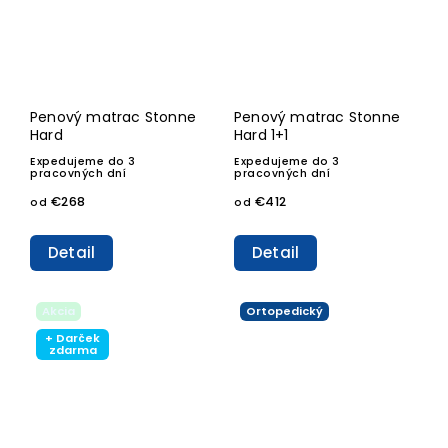
Penový matrac Stonne
Penový matrac Stonne
Hard
Hard 1+1
Expedujeme do 3
Expedujeme do 3
pracovných dní
pracovných dní
€268
€412
od
od
Detail
Detail
Akcia
Ortopedický
+ Darček
zdarma