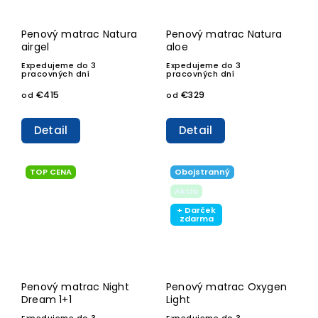
Penový matrac Natura
Penový matrac Natura
airgel
aloe
Expedujeme do 3
Expedujeme do 3
pracovných dní
pracovných dní
€415
€329
od
od
Detail
Detail
TOP CENA
Obojstranný
Akcia
+ Darček
zdarma
Penový matrac Night
Penový matrac Oxygen
Dream 1+1
Light