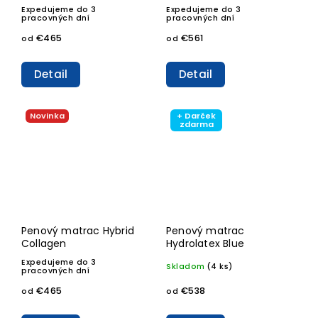
Expedujeme do 3
Expedujeme do 3
pracovných dní
pracovných dní
€465
€561
od
od
Detail
Detail
Novinka
+ Darček
zdarma
Penový matrac Hybrid
Penový matrac
Collagen
Hydrolatex Blue
Expedujeme do 3
Skladom
(4 ks)
pracovných dní
€465
€538
od
od