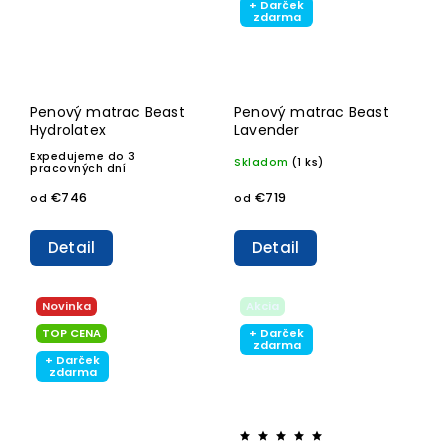
+ Darček
zdarma
Penový matrac Beast
Penový matrac Beast
Hydrolatex
Lavender
Expedujeme do 3
Skladom
(1 ks)
pracovných dní
€746
€719
od
od
Detail
Detail
Novinka
Akcia
TOP CENA
+ Darček
zdarma
+ Darček
zdarma