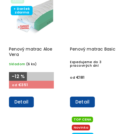
Akcia
+ Darček
zdarma
Penový matrac Aloe
Penový matrac Basic
Vera
Expedujeme do 3
Skladom
(6 ks)
pracovných dní
–12 %
€181
od
€351
od
Detail
Detail
TOP CENA
Novinka