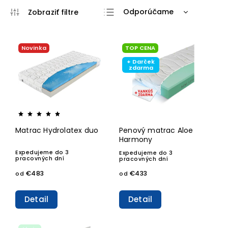
Odporúčame
Najlacnejšie
Najdrahšie
Novinka
TOP CENA
Najpredávanejšie
+ Darček
zdarma
Abecedne
Matrac Hydrolatex duo
Penový matrac Aloe
Harmony
Expedujeme do 3
Expedujeme do 3
pracovných dní
pracovných dní
€483
€433
od
od
Detail
Detail