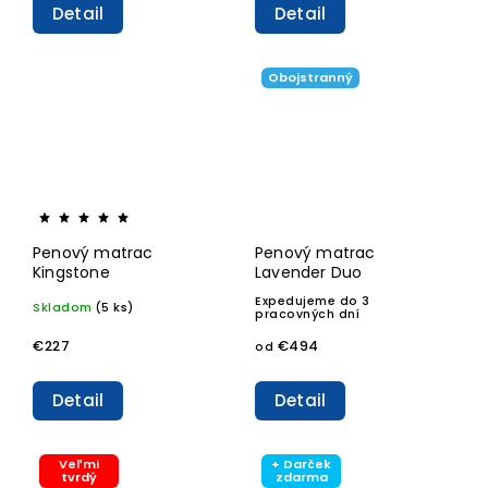
Detail
Detail
Obojstranný
Penový matrac
Penový matrac
Kingstone
Lavender Duo
Expedujeme do 3
Skladom
(5 ks)
pracovných dní
€227
€494
od
Detail
Detail
Veľmi
+ Darček
tvrdý
zdarma