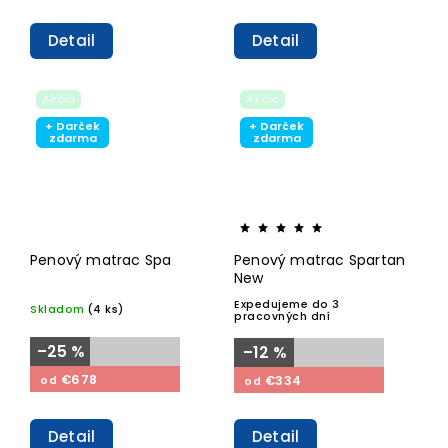
Detail
Detail
Akcia
Akcia
+ Darček
+ Darček
zdarma
zdarma
Penový matrac Spa
Penový matrac Spartan
New
Expedujeme do 3
Skladom
(4 ks)
pracovných dní
–25 %
–12 %
€678
€334
od
od
Detail
Detail