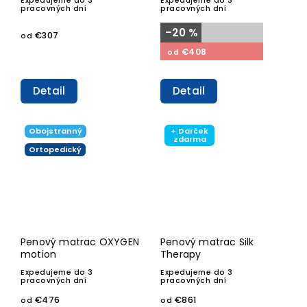
Expedujeme do 3
Expedujeme do 3
pracovných dní
pracovných dní
–20 %
€307
od
€408
od
Detail
Detail
Obojstranný
+ Darček
zdarma
Ortopedický
Penový matrac OXYGEN
Penový matrac Silk
motion
Therapy
Expedujeme do 3
Expedujeme do 3
pracovných dní
pracovných dní
€476
€861
od
od