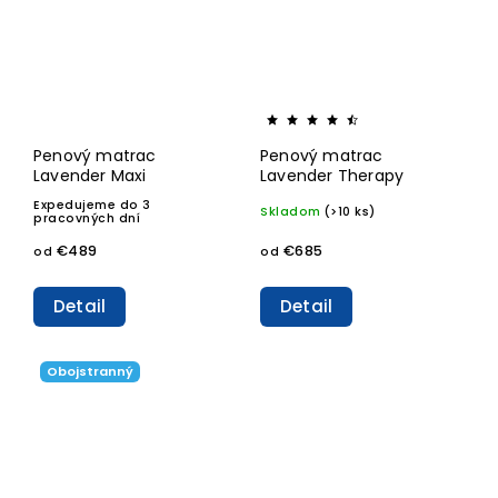
Penový matrac
Penový matrac
Lavender Maxi
Lavender Therapy
Expedujeme do 3
Skladom
(>10 ks)
pracovných dní
€489
€685
od
od
Detail
Detail
Obojstranný