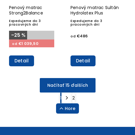
Penový matrac
Penový matrac Sultán
Strong2Balance
Hydrolatex Plus
Expedujeme do 3
Expedujeme do 3
pracovných dní
pracovných dní
–25 %
€486
od
€1 039,50
od
Detail
Detail
Načítať 15 ďalších
1
2
Hore