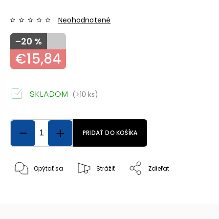
Neohodnotené
–20 %
€15,84
SKLADOM
(>10 ks)
PRIDAŤ DO KOŠÍKA
Opýtať sa
Strážiť
Zdieľať