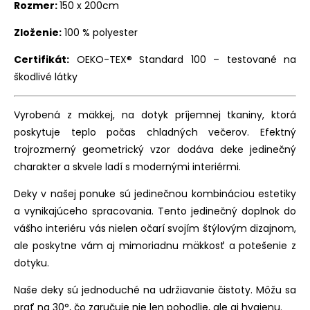
Rozmer:
150 x 200cm
Zloženie:
100 % polyester
Certifikát:
OEKO-TEX® Standard 100 – testované na
škodlivé látky
Vyrobená z mäkkej, na dotyk príjemnej tkaniny, ktorá
poskytuje teplo počas chladných večerov. Efektný
trojrozmerný geometrický vzor dodáva deke jedinečný
charakter a skvele ladí s modernými interiérmi.
Deky v našej ponuke sú jedinečnou kombináciou estetiky
a vynikajúceho spracovania. Tento jedinečný doplnok do
vášho interiéru vás nielen očarí svojím štýlovým dizajnom,
ale poskytne vám aj mimoriadnu mäkkosť a potešenie z
dotyku.
Naše deky sú jednoduché na udržiavanie čistoty. Môžu sa
prať na 30°, čo zaručuje nie len pohodlie, ale aj hygienu.