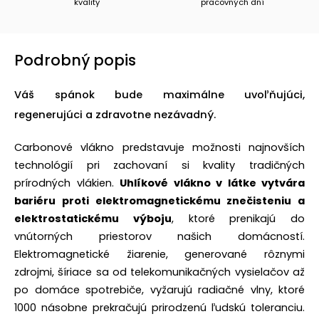
kvality
pracovných dní
Podrobný popis
Váš spánok bude maximálne uvoľňujúci,
regenerujúci a zdravotne nezávadný.
Carbonové vlákno predstavuje možnosti najnovších
technológií pri zachovaní si kvality tradičných
prírodných vlákien.
Uhlíkové vlákno v látke vytvára
bariéru proti elektromagnetickému znečisteniu a
elektrostatickému výboju
, ktoré prenikajú do
vnútorných priestorov našich domácností.
Elektromagnetické žiarenie, generované rôznymi
zdrojmi, šíriace sa od telekomunikačných vysielačov až
po domáce spotrebiče, vyžarujú radiačné vlny, ktoré
1000 násobne prekračujú prirodzenú ľudskú toleranciu.