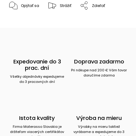
Opýtať sa
Strážiť
Zdieľať
Expedovanie do 3
Doprava zadarmo
prac. dní
Pri nákupe nad 200 € Vám tovar
doručíme zdarma
Všetky objednávky expedujeme
do 3 pracovných dní
Istota kvality
Výroba na mieru
Firma Materasso Slovakia je
Výrobky na mieru taktiež
držiteľom viacerých certifikátov
vyrábame a expedujeme do 3