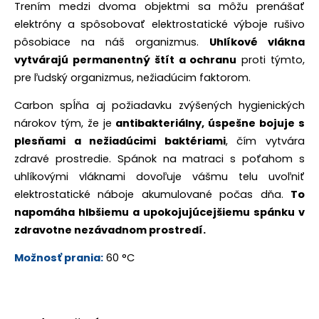
Trením medzi dvoma objektmi sa môžu prenášať
elektróny a spôsobovať elektrostatické výboje rušivo
pôsobiace na náš organizmus.
Uhlíkové vlákna
vytvárajú permanentný štít a ochranu
proti týmto,
pre ľudský organizmus, nežiadúcim faktorom.
Carbon spĺňa aj požiadavku zvýšených hygienických
nárokov tým, že je
antibakteriálny, úspešne bojuje s
plesňami a nežiadúcimi baktériami
, čím vytvára
zdravé prostredie. Spánok na matraci s poťahom s
uhlíkovými vláknami dovoľuje vášmu telu uvoľniť
elektrostatické náboje akumulované počas dňa.
To
napomáha hlbšiemu a upokojujúcejšiemu spánku v
zdravotne nezávadnom prostredí.
Možnosť prania:
60 °C