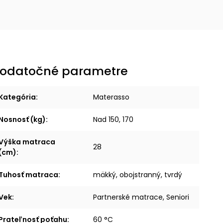
odatočné parametre
Kategória
:
Materasso
Nosnosť (kg)
:
Nad 150, 170
Výška matraca
28
(cm)
:
Tuhosť matraca
:
mäkký, obojstranný, tvrdý
Vek
:
Partnerské matrace, Seniori
Prateľnosť poťahu
:
60 °C