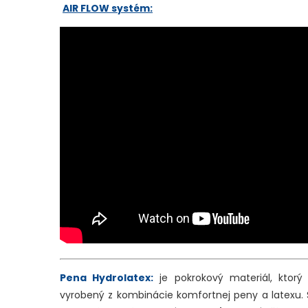
AIR FLOW
systém:
Pena Hydrolatex:
je pokrokový materiál, ktorý
vyrobený z kombinácie komfortnej peny a latexu. 