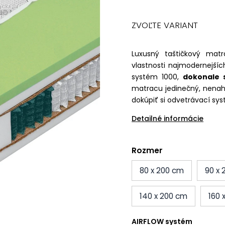
ZVOĽTE VARIANT
Luxusný taštičkový mat
vlastnosti najmodernejšíc
systém 1000,
dokonale 
matracu jedinečný, nenah
dokúpiť si odvetrávací s
Detailné informácie
Rozmer
80 x 200 cm
90 x
140 x 200 cm
160 
AIRFLOW systém