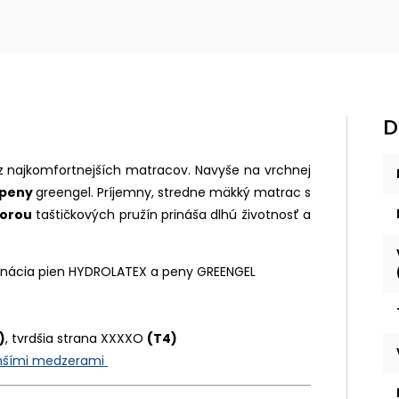
D
z najkomfortnejších matracov. Navyše na vrchnej
 peny
greengel.
Príjemny, stredne mäkký matrac s
porou
taštičkových pružín prináša dlhú životnosť a
binácia pien HYDROLATEX a peny GREENGEL
)
, tvrdšia strana XXXXO
(T4)
enšími medzerami