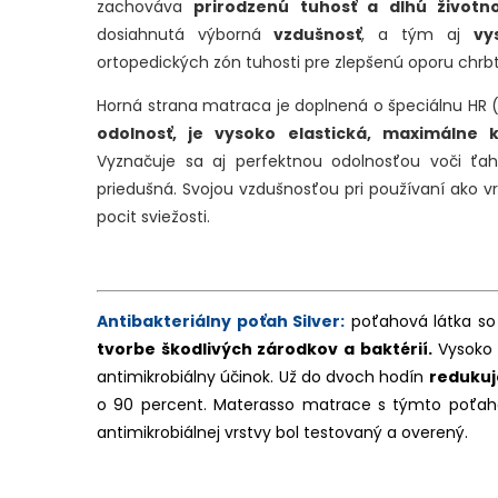
zachováva
prirodzenú tuhosť a dlhú životno
dosiahnutá výborná
vzdušnosť
, a tým aj
vy
ortopedických zón tuhosti pre zlepšenú oporu chrb
Horná strana matraca je doplnená o špeciálnu HR
odolnosť, je vysoko elastická, maximálne
Vyznačuje sa aj perfektnou odolnosťou voči ťa
priedušná. Svojou vzdušnosťou pri používaní ako 
pocit sviežosti.
Antibakteriálny poťah Silver:
poťahová látka so
tvorbe škodlivých zárodkov a baktérií.
Vysoko 
antimikrobiálny účinok. Už do dvoch hodín
redukuj
o 90 percent. Materasso matrace s týmto poťah
antimikrobiálnej vrstvy bol testovaný a overený.