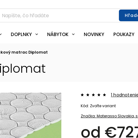
Hľad
DOPLNKY
NÁBYTOK
NOVINKY
POUKAZY
čkový matrac Diplomat
Diplomat
1 hodnoteni
Kód:
Zvoľte variant
Značka:
Materasso Slovakia, s.
od
€72