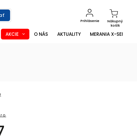
ať
Prihlásenie
Nákupný
košík
AKCIE
O NÁS
AKTUALITY
MERANIA X-SENSOR
e
r.o.
7