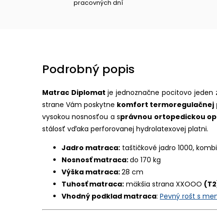
pracovných dní
Podrobný popis
Matrac Diplomat
je jednoznačne pocitovo jeden 
strane Vám poskytne
komfort termoregulačnej
vysokou nosnosťou a s
právnou ortopedickou o
stálosť vďaka perforovanej hydrolatexovej platni.
Jadro matraca:
taštičkové jadro 1000, kom
Nosnosť matraca:
do 170 kg
Výška matraca:
28 cm
Tuhosť matraca:
mäkšia strana XXOOO
(T2
Vhodný podklad matraca
:
Pevný rošt s m