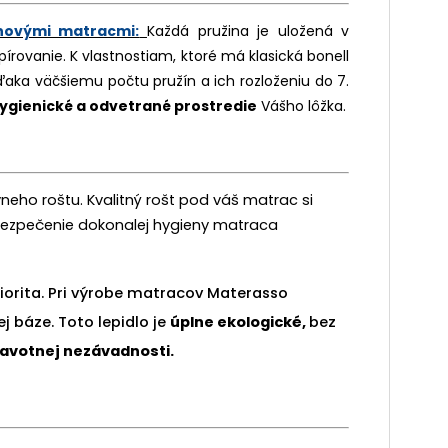
novými matracmi:
Každá pružina je uložená v
pírovanie
. K vlastnostiam, ktoré má klasická bonell
vďaka väčšiemu počtu pružín a ich rozloženiu do 7.
ygienické a odvetrané prostredie
Vášho lôžka.
eho roštu. Kvalitný rošt pod váš matrac si
bezpečenie dokonalej hygieny matraca
riorita. Pri výrobe matracov Materasso
j báze. Toto lepidlo je
úplne ekologické,
bez
ravotnej nezávadnosti.