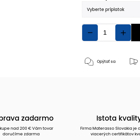
Opýtať sa
prava zadarmo
Istota kvalit
ákupe nad 200 € Vám tovar
Firma Materasso Slovakia je 
doručíme zdarma
viacerých certifikátov kva