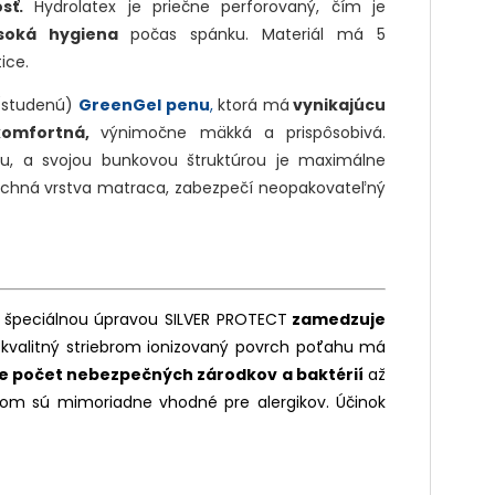
sť.
Hydrolatex je priečne perforovaný, čím je
soká hygiena
počas spánku. Materiál má 5
tice.
 (studenú)
GreenGel penu
,
ktorá má
vynikajúcu
 komfortná,
výnimočne mäkká a prispôsobivá.
hu, a svojou bunkovou štruktúrou je maximálne
vrchná vrstva matraca, zabezpečí neopakovateľný
 špeciálnou úpravou SILVER PROTECT
zamedzuje
kvalitný striebrom ionizovaný povrch poťahu má
e počet nebezpečných zárodkov a baktérií
až
om sú mimoriadne vhodné pre alergikov. Účinok