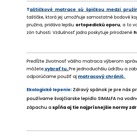
T
aštičkové matrace sú špičkou medzi pruži
taštičke, ktorá jej umožňuje
samostatné bodové ko
pružina, pridáva lepšiu
ortopedickú oporu
, a to 
zón tuhosti. Vzdušnosť jadra poskytuje prirodzené
h
Predĺžte životnosť vášho matraca výberom správn
môžete
vybrať tu
.
Pre jednoduchšiu údržbu a za
odporúčame použiť aj
matracový chránič.
Ekologické lepenie:
Zdravý spánok je pre nás p
používame švajčiars
ke lepidlo SIMALFA na vodne
zápachu a
spĺňa aj tie najprísnejšie normy zd