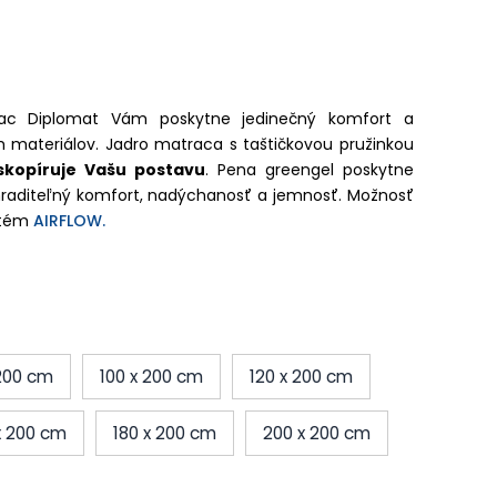
rac Diplomat Vám poskytne jedinečný komfort a
h materiálov. Jadro matraca s taštičkovou pružinkou
skopíruje Vašu postavu
. Pena greengel poskytne
raditeľný komfort, nadýchanosť a jemnosť.
Možnosť
ystém
AIRFLOW.
 200 cm
100 x 200 cm
120 x 200 cm
x 200 cm
180 x 200 cm
200 x 200 cm