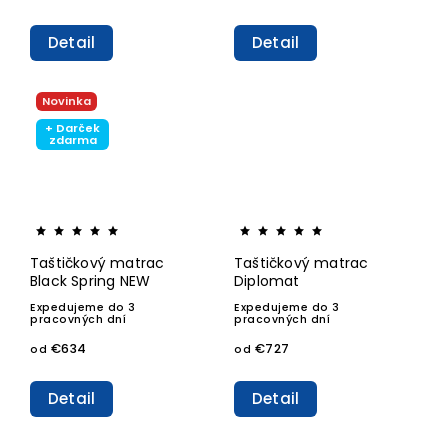
Detail
Detail
Novinka
+ Darček
zdarma
Taštičkový matrac
Taštičkový matrac
Black Spring NEW
Diplomat
Expedujeme do 3
Expedujeme do 3
pracovných dní
pracovných dní
€634
€727
od
od
Detail
Detail