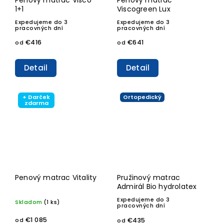
1+1
Viscogreen Lux
Expedujeme do 3
Expedujeme do 3
pracovných dní
pracovných dní
€416
€641
od
od
Detail
Detail
+ Darček
Ortopedický
zdarma
Penový matrac Vitality
Pružinový matrac
Admirál Bio hydrolatex
Expedujeme do 3
Skladom
(1 ks)
pracovných dní
€1 085
€435
od
od