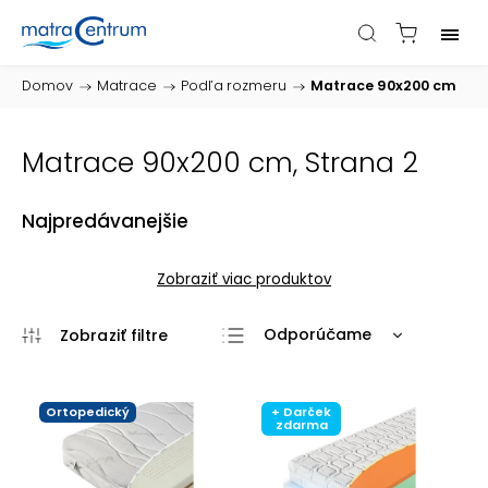
Domov
/
Matrace
/
Podľa rozmeru
/
Matrace 90x200 cm
Matrace 90x200 cm
, Strana 2
Najpredávanejšie
Zobraziť viac produktov
Odporúčame
Najlacnejšie
Najdrahšie
Ortopedický
+ Darček
zdarma
Najpredávanejšie
Abecedne