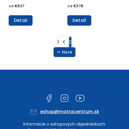
€627
€378
od
od
Detail
Detail
1
2
Hore
Facebook
Instagram
YouTube
eshop
@
matracentrum.sk