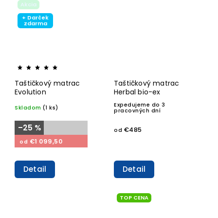
Akcia
+ Darček
zdarma
Taštičkový matrac
Taštičkový matrac
Evolution
Herbal bio-ex
Expedujeme do 3
Skladom
(1 ks)
pracovných dní
–25 %
€485
od
€1 099,50
od
Detail
Detail
TOP CENA