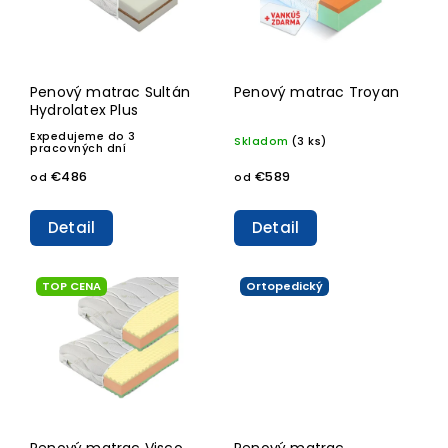
Penový matrac Sultán
Penový matrac Troyan
Hydrolatex Plus
Expedujeme do 3
Skladom
(3 ks)
pracovných dní
€589
€486
od
od
Detail
Detail
TOP CENA
Ortopedický
Penový matrac Visco
Penový matrac