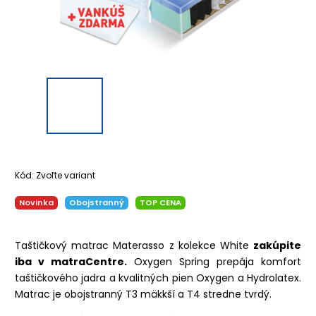
Kód:
Zvoľte variant
Novinka
Obojstranný
TOP CENA
Taštičkový matrac Materasso z kolekce White
zakúpite
iba v matraCentre.
Oxygen Spring prepája komfort
taštičkového jadra a kvalitných pien Oxygen a Hydrolatex.
Matrac je obojstranný T3 mäkkší a T4 stredne tvrdý.