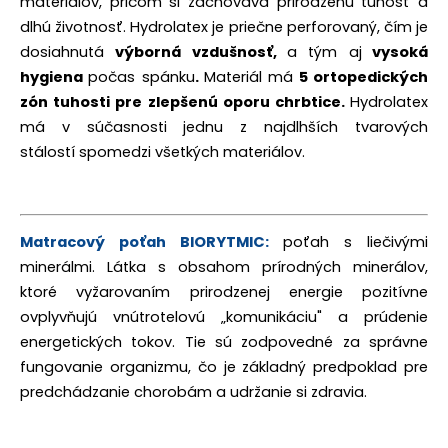
materiálov, pričom si zachováva prirodzenú tuhosť a
dlhú životnosť. Hydrolatex je priečne perforovaný, čím je
dosiahnutá
výborná vzdušnosť,
a tým aj
vysoká
hygiena
počas spánku
.
Materiál má
5 ortopedických
zón tuhosti pre zlepšenú oporu chrbtice.
Hydrolatex
má v súčasnosti jednu z najdlhších tvarových
stálostí spomedzi všetkých materiálov.
Matracový poťah BIORYTMIC:
poťah s liečivými
minerálmi. Látka s obsahom prírodných minerálov,
ktoré vyžarovaním prirodzenej energie pozitívne
ovplyvňujú vnútrotelovú „komunikáciu" a prúdenie
energetických tokov. Tie sú zodpovedné za správne
fungovanie organizmu, čo je základný predpoklad pre
predchádzanie chorobám a udržanie si zdravia.