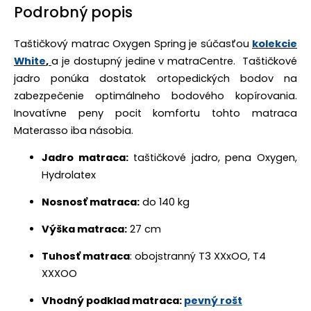
Podrobný popis
Taštičkový matrac Oxygen Spring je súčasťou
kolekcie
White
,
a je dostupný jedine v matraCentre.
Taštičkové
jadro ponúka dostatok ortopedických bodov na
zabezpečenie optimálneho bodového kopírovania.
Inovatívne peny pocit komfortu tohto matraca
Materasso iba násobia.
Jadro matraca:
taštičkové jadro, pena Oxygen,
Hydrolatex
Nosnosť matraca:
do 140 kg
Výška matraca:
27 cm
Tuhosť matraca
: obojstranný T3 XXxOO, T4
XXXOO
Vhodný podklad matraca:
pevný rošt