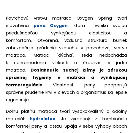
Povrchovú vrstvu matraca Oxygen Spring tvorí
inovatívna
pena Oxygen
,
ktorá vyniká svojou
priedušnosťou,
vynikajúcou elasticitou a
komfortom.
Otvorená, vzdušná štruktúra buniek
zabezpečuje
prúdenie vzduchu v povrchovej vrstve
matraca. Matrac "dýcha", teda nedochádza
k nahromadeniu vlhkosti a škodlivín v jadre
matraca.
Dosiahnutie suchej klímy je zárukou
správnej hygieny v matraci a vynikajúcej
termoregulácie
. Vlastnosti peny podporujú
správne prúdenie krvi v cievach a organizmus sa lepšie
regeneruje.
Dolnú platňu matraca tvorí vysokokvalitný a odolný
materiál:
hydrolatex.
Je vyrobený z kombinácie
komfortnej peny a latexu. Spája v sebe výhody oboch