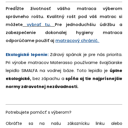
Predĺžte životnosť vášho matraca výberom
správneho roštu. Kvalitný rošt pod váš matrac si
môžete
vybrať tu.
Pre jednoduchšiu údržbu a
zabezpečenie dokonalej hygieny matraca
odporúčame použiť aj
matracový chránič.
Ekologické lepenie:
Zdravý spánok je pre nás priorita.
Pri výrobe matracov Materasso používame švajčiars
ke
lepidlo SIMALFA na vodnej báze. Toto lepidlo je
úplne
ekologické,
bez zápachu a
spĺňa aj tie najprísnejšie
normy zdravotnej nezávadnosti.
Potrebujete pomôcť s výberom?
Obráťte sa na našu zákaznícku linku alebo