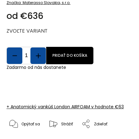
Značka:
Materasso Slovakia, s.r.o.
od
€636
ZVOĽTE VARIANT
PRIDAŤ DO KOŠÍKA
Zadarmo od nás dostanete
+ Anatomický vankúš London AIRFOAM
v hodnote €63
Opýtať sa
Strážiť
Zdieľať