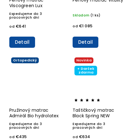
Viscogreen Lux
Expedujeme do 3
Skladom
(1 ks)
pracovných dní
€1 085
€641
od
od
Detail
Detail
Ortopedický
Novinka
+ Darček
zdarma
Pružinový matrac
Taštičkový matrac
Admirál Bio hydrolatex
Black Spring NEW
Expedujeme do 3
Expedujeme do 3
pracovných dní
pracovných dní
€435
€634
od
od