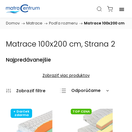
Domov
/
Matrace
/
Podľa rozmeru
/
Matrace 100x200 cm
Matrace 100x200 cm
, Strana 2
Najpredávanejšie
Zobraziť viac produktov
Odporúčame
Najlacnejšie
Najdrahšie
+ Darček
TOP CENA
zdarma
Najpredávanejšie
Abecedne