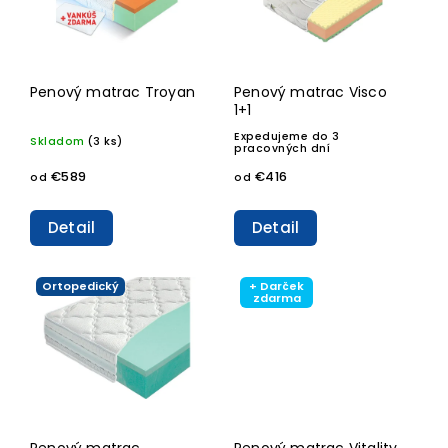
Penový matrac Troyan
Penový matrac Visco
1+1
Expedujeme do 3
Skladom
(3 ks)
pracovných dní
€589
€416
od
od
Detail
Detail
Ortopedický
+ Darček
zdarma
Penový matrac
Penový matrac Vitality