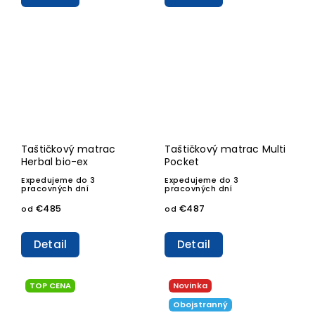
Taštičkový matrac
Taštičkový matrac Multi
Herbal bio-ex
Pocket
Expedujeme do 3
Expedujeme do 3
pracovných dní
pracovných dní
€485
€487
od
od
Detail
Detail
TOP CENA
Novinka
Obojstranný