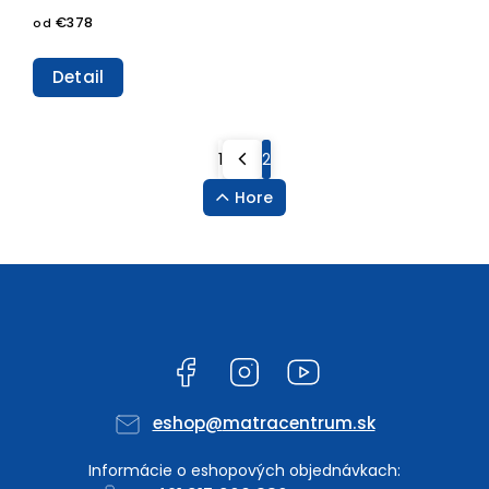
€378
od
Detail
1
2
Hore
Facebook
Instagram
YouTube
eshop
@
matracentrum.sk