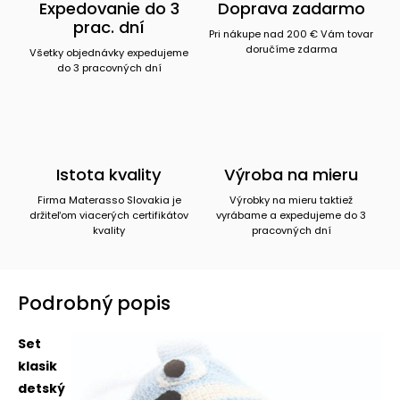
Expedovanie do 3
Doprava zadarmo
prac. dní
Pri nákupe nad 200 € Vám tovar
doručíme zdarma
Všetky objednávky expedujeme
do 3 pracovných dní
Istota kvality
Výroba na mieru
Firma Materasso Slovakia je
Výrobky na mieru taktiež
držiteľom viacerých certifikátov
vyrábame a expedujeme do 3
kvality
pracovných dní
Podrobný popis
Set
klasik
detský