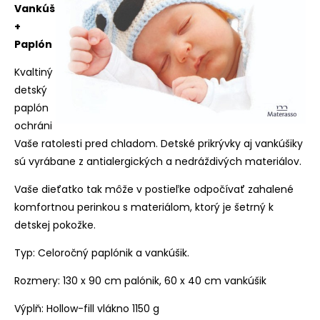
Vankúš
+
Paplón
Kvaltiný
detský
paplón
ochráni
Vaše ratolesti pred chladom. Detské prikrývky aj vankúšiky
sú vyrábane z antialergických a nedráždivých materiálov.
Vaše dieťatko tak môže v postieľke odpočívať zahalené
komfortnou perinkou s materiálom, ktorý je šetrný k
detskej pokožke.
Typ: Celoročný paplónik a vankúšik.
Rozmery: 130 x 90 cm palónik, 60 x 40 cm vankúšik
Výplň: Hollow-fill vlákno 1150 g