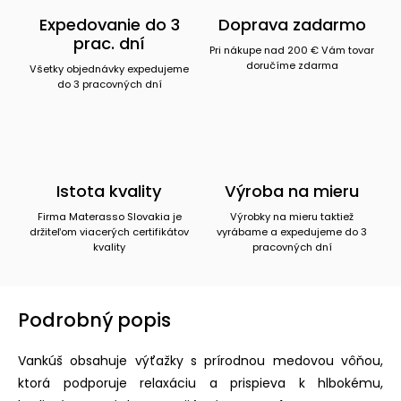
Expedovanie do 3
Doprava zadarmo
prac. dní
Pri nákupe nad 200 € Vám tovar
doručíme zdarma
Všetky objednávky expedujeme
do 3 pracovných dní
Istota kvality
Výroba na mieru
Firma Materasso Slovakia je
Výrobky na mieru taktiež
držiteľom viacerých certifikátov
vyrábame a expedujeme do 3
kvality
pracovných dní
Podrobný popis
Vankúš obsahuje výťažky s prírodnou medovou vôňou,
ktorá podporuje relaxáciu a prispieva k hlbokému,