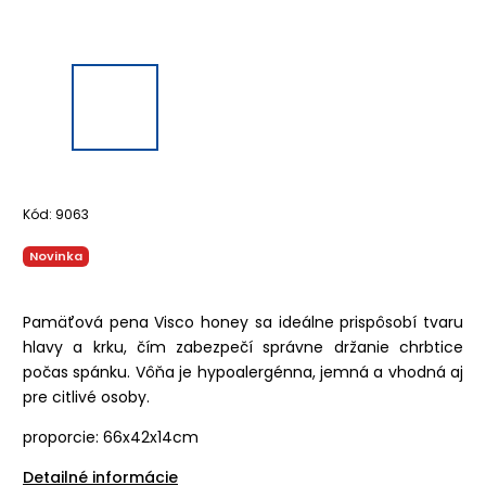
Kód:
9063
Novinka
Pamäťová pena Visco honey sa ideálne prispôsobí tvaru
hlavy a krku, čím zabezpečí správne držanie chrbtice
počas spánku. Vôňa je hypoalergénna, jemná a vhodná aj
pre citlivé osoby.
proporcie: 66x42x14cm
Detailné informácie