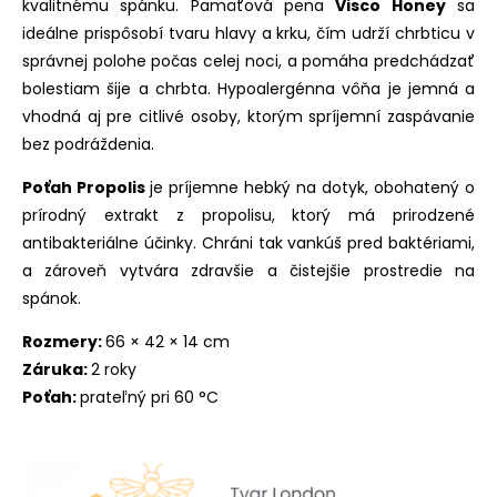
kvalitnému spánku. Pamäťová pena
Visco Honey
sa
ideálne prispôsobí tvaru hlavy a krku, čím udrží chrbticu v
správnej polohe počas celej noci, a pomáha predchádzať
bolestiam šije a chrbta. Hypoalergénna vôňa je jemná a
vhodná aj pre citlivé osoby, ktorým spríjemní zaspávanie
bez podráždenia.
Poťah Propolis
je príjemne hebký na dotyk, obohatený o
prírodný extrakt z propolisu, ktorý má prirodzené
antibakteriálne účinky. Chráni tak vankúš pred baktériami,
a zároveň vytvára zdravšie a čistejšie prostredie na
spánok.
Rozmery:
66 × 42 × 14 cm
Záruka:
2 roky
Poťah:
prateľný pri 60 °C