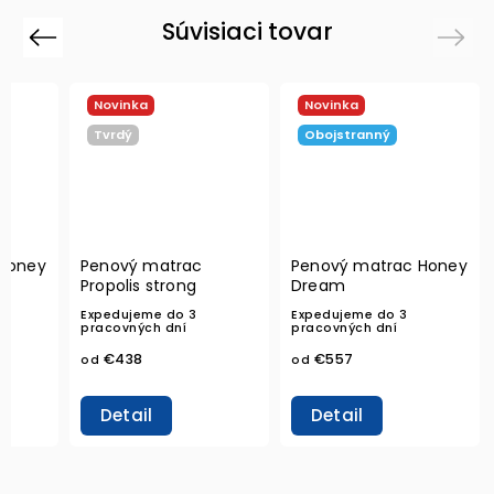
Súvisiaci tovar
Previous
Next
Novinka
Novinka
Tvrdý
Obojstranný
Honey
Penový matrac
Penový matrac Honey
Propolis strong
Dream
Expedujeme do 3
Expedujeme do 3
pracovných dní
pracovných dní
€438
€557
od
od
Detail
Detail