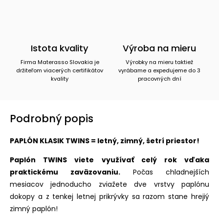
Istota kvality
Výroba na mieru
Firma Materasso Slovakia je
Výrobky na mieru taktiež
držiteľom viacerých certifikátov
vyrábame a expedujeme do 3
kvality
pracovných dní
Podrobný popis
PAPLÓN KLASIK TWINS = letný, zimný, šetrí priestor!
Paplón TWINS viete využívať celý rok vďaka
praktickému zaväzovaniu.
Počas chladnejších
mesiacov jednoducho zviažete dve vrstvy paplónu
dokopy a z tenkej letnej prikrývky sa razom stane hrejiý
zimný paplón!