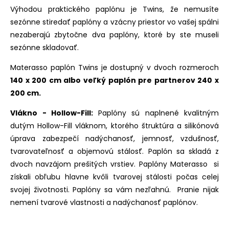
Výhodou praktického paplónu je Twins, že nemusíte
sezónne stiredať paplóny a vzácny priestor vo vašej spálni
nezaberajú zbytočne dva paplóny, ktoré by ste museli
sezónne skladovať.
Materasso paplón Twins je dostupný v dvoch rozmeroch
140 x 200 cm albo veľký paplón pre partnerov 240 x
200 cm.
Vlákno - Hollow-Fill:
Paplóny sú naplnené kvalitným
dutým Hollow-Fill vláknom, ktorého štruktúra a silikónová
úprava zabezpečí nadýchanosť, jemnosť, vzdušnosť,
tvarovateľnosť a objemovú stálosť. Paplón sa skladá z
dvoch navzájom prešitých vrstiev. Paplóny Materasso si
získali obľubu hlavne kvôli tvarovej stálosti počas celej
svojej životnosti. Paplóny sa vám nezľahnú. Pranie nijak
nemení tvarové vlastnosti a nadýchanosť paplónov.