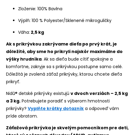
Zloženie: 100% Bavlna
Výplň: 100 % Polyester/Sklenené mikroguličky
Váha:
2,5 kg
Ak s prikrývkou zakrývame dieťa po prvý krát, je
dôležité, aby sme ho prikryli najskôr maximálne do
výšky hrudníka
. Ak sa dieťa bude cítiť spokojne a
komfortne, zakryje sa s prikrývkou postupne samo celé.
Dôležitá je zvolená záťaž prikrývky, ktorou chcete dieťa
prikryť.
Nidū® detské prikrývky existujú
v dvoch verziách – 2,5 kg
a 3 kg.
Potrebujete poradiť s výberom hmotnosti
prikrývky?
Vyplňte krátky dotazník
a odpoveď vám
príde obratom.
Záťažová prikrývka je skvelým pomocníkom pre deti,