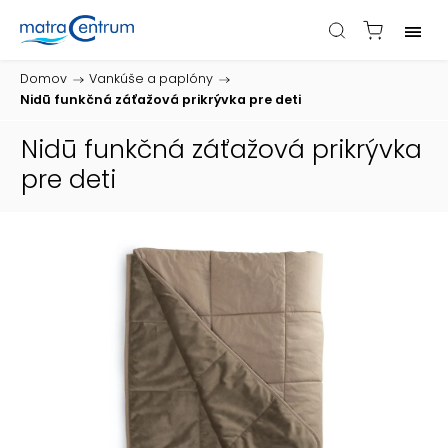
Domov
/
Vankúše a paplóny
/
Nidū funkčná záťažová prikrývka pre deti
Nidū funkčná záťažová prikrývka
pre deti