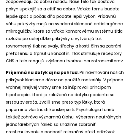
zodpovedajú za dobrú náladu. Naše telo tak dostáva
pokyn upokojiť sa a cítiť sa dobre. Vďaka tomu budete
lepšie spať a počas dňa podáte lepší výkon. Prídavnú
váhu prikrývky majú na svedomí sklenené antialergénne
mikroguličky, ktoré sa vďaka komorovému systému šitia
rozložia po celej dĺžke prikrývky a vytvárajú tak
rovnomerný tlak na svaly, šľachy a kosti, čím sa zabráni
preťaženiu a tŕpnutiu končatín. Tlak stimuluje receptory
CNS a telo reagujú zvýšenou tvorbou neurotransmiterov.
Príjemná na dotyk aj na pohľad.
Pri navrhovaní našich
prikrývok kladieme dôraz na použité materiály. V prípade
vrchnej hrejivej vrstvy sme sa inšpirovali princípom
hipoterapie, ktorá je založená na dotyku pacienta so
srsťou zvieraťa. Zvolili sme preto typ látky, ktorá
pripomína vlastnosti konskej srsti. Psychológia farieb
taktiež zohráva významnú úlohu. Výberom neutrálnych
jednofarebných farieb sa snažíme zabrániť
prestimulovaniu a podporiť relaxačný efekt prikrývok