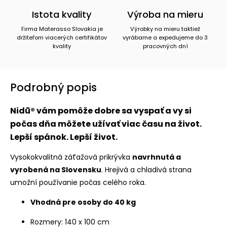
Istota kvality
Výroba na mieru
Firma Materasso Slovakia je
Výrobky na mieru taktiež
držiteľom viacerých certifikátov
vyrábame a expedujeme do 3
kvality
pracovných dní
Podrobný popis
Nidū® vám pomôže dobre sa vyspať a vy si
počas dňa môžete užívať viac času na život.
Lepší spánok. Lepší život.
Vysokokvalitná záťažová prikrývka
navrhnutá a
vyrobená na Slovensku
. Hrejivá a chladivá strana
umožní používanie počas celého roka.
Vhodná pre osoby do 40 kg
Rozmery: 140 x 100 cm