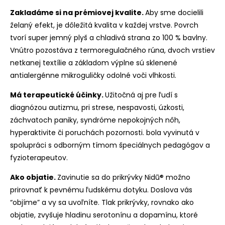
Zakladáme si na prémiovej kvalite.
Aby sme docielili
želaný efekt, je dôležitá kvalita v každej vrstve. Povrch
tvorí super jemný plyš a chladivá strana zo 100 % bavlny.
Vnútro pozostáva z termoregulačného rúna, dvoch vrstiev
netkanej textílie a základom výplne sú sklenené
antialergénne mikroguličky odolné voči vlhkosti.
Má terapeutické účinky.
Užitočná aj pre ľudí s
diagnózou autizmu, pri strese, nespavosti, úzkosti,
záchvatoch paniky, syndróme nepokojných nôh,
hyperaktivite či poruchách pozornosti. bola vyvinutá v
spolupráci s odborným tímom špeciálnych pedagógov a
fyzioterapeutov.
Ako objatie.
Zavinutie sa do prikrývky Nidū® možno
prirovnať k pevnému ľudskému dotyku. Doslova vás
“objíme” a vy sa uvoľníte. Tlak prikrývky, rovnako ako
objatie, zvyšuje hladinu serotonínu a dopamínu, ktoré