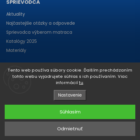
SPRIEVODCA
Aktuality
Najčastejšie otázky a odpovede
Sprievodca výberom matraca
Katalógy 2025
Materiály
Tento web používa súbory cookie. Ďalším prechádzaním
tohto webu vyjadrujete súhlas s ich používaním. Viac
informácií
tu
.
Nastavenie
Súhlasím
Copyright 2026
matraCentrum
. Všetky práva vyhradené.
Odmietnuť
Grafický návrh vytvořil a nakódoval
Shoptak.cz