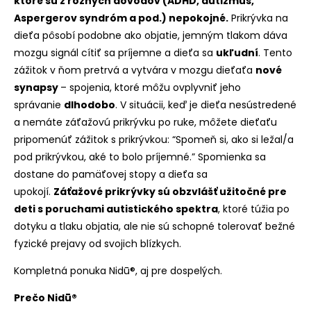
ktoré sú z rôznych dôvodov (ADHD, autizmus,
Aspergerov syndróm a pod.) nepokojné.
Prikrývka na
dieťa pôsobí podobne ako objatie, jemným tlakom dáva
mozgu signál cítiť sa príjemne a dieťa sa
ukľudní
. Tento
zážitok v ňom pretrvá a vytvára v mozgu dieťaťa
nové
synapsy
– spojenia, ktoré môžu ovplyvniť jeho
správanie
dlhodobo
. V situácii, keď je dieťa nesústredené
a nemáte záťažovú prikrývku po ruke, môžete dieťaťu
pripomenúť zážitok s prikrývkou: “Spomeň si, ako si ležal/a
pod prikrývkou, aké to bolo príjemné.” Spomienka sa
dostane do pamäťovej stopy a dieťa sa
upokojí.
Záťažové prikrývky sú obzvlášť užitočné pre
deti s poruchami autistického spektra
, ktoré túžia po
dotyku a tlaku objatia, ale nie sú schopné tolerovať bežné
fyzické prejavy od svojich blízkych.
Kompletná ponuka Nidū®, aj pre dospelých.
Prečo Nidū®