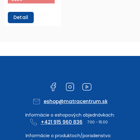
Detail
Facebook
Instagram
YouTube
eshop
@
matracentrum.sk
+421 915 960 836