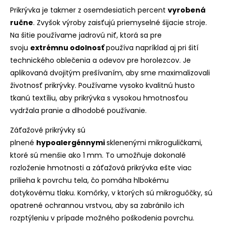
Prikrývka je takmer z osemdesiatich percent
vyrobená
ručne
. Zvyšok výroby zaisťujú priemyselné šijacie stroje.
Na šitie používame jadrovú niť, ktorá sa pre
svoju
extrémnu odolnosť
používa napríklad aj pri šití
technického oblečenia a odevov pre horolezcov. Je
aplikovaná dvojitým prešívaním, aby sme maximalizovali
životnosť prikrývky. Používame vysoko kvalitnú husto
tkanú textíliu, aby prikrývka s vysokou hmotnosťou
vydržala pranie a dlhodobé používanie.
Záťažové prikrývky sú
plnené
hypoalergénnymi
sklenenými mikroguličkami,
ktoré sú menšie ako 1 mm. To umožňuje dokonalé
rozloženie hmotnosti a záťažová prikrývka ešte viac
prilieha k povrchu tela, čo pomáha hlbokému
dotykovému tlaku. Komôrky, v ktorých sú mikroguôčky, sú
opatrené ochrannou vrstvou, aby sa zabránilo ich
rozptýleniu v prípade možného poškodenia povrchu.