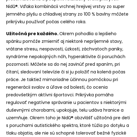
Nidū®. Vďaka kombinácii vrchnej hrejivej vrstvy zo super
jemného plyšu a chladivej strany zo 100 % bavlny môžete
prikrývku používať počas celého roka.
Užitočná pre každého.
Okrem pohodlia a lepšieho
spánku pomôže zmierniť aj niektoré nepríjemné stavy,
vrátane stresu, nespavosti, úzkosti, záchvatoch paniky,
syndróme nepokojných nôh, hyperaktivite či poruchách
pozornosti. Môžete sa do nej zavinúť pred spaním, pri
čítaní, sledovaní televízie či si ju položiť na kolená počas
práce. Je taktiež mimoriadne účinnou pomôckou pri
regenerácii svalov a úľave od bol
esti, čo ocenia
predovšetkým aktívni športovci. Prikrývka pomáha
regulovať negatívne správanie u pacientov s niektorými
duševnými chorobami, upokojuje, telu udáva hranice a
uzemňuje. Okrem toho je Nidū® obzvlášť užitočná pre deti
s poruchami autistického spektra, ktoré túžia po dotyku a
tlaku objatia, ale nie sú schopné tolerovať bežné fyzické