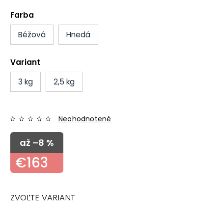
Farba
Béžová
Hnedá
Variant
3 kg
2,5 kg
Neohodnotené
až –8 %
€163
ZVOĽTE VARIANT