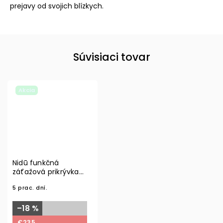
prejavy od svojich blízkych.
Súvisiaci tovar
Akcia
Nidū funkčná
záťažová prikrývka
pre dospelých
5 prac. dní.
–18 %
€235