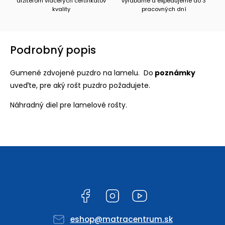
držiteľom viacerých certifikátov
vyrábame a expedujeme do 3
kvality
pracovných dní
Podrobný popis
Gumené zdvojené puzdro na lamelu. Do
poznámky
uveďte, pre aký rošt puzdro požadujete.
Náhradný diel pre lamelové rošty.
Facebook
Instagram
YouTube
eshop
@
matracentrum.sk