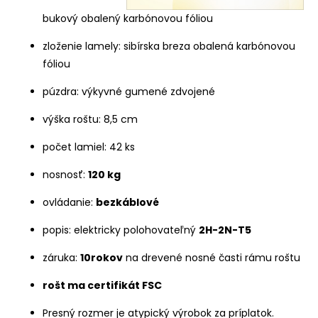
bukový obalený karbónovou fóliou
zloženie lamely: sibírska breza obalená karbónovou
fóliou
púzdra: výkyvné gumené zdvojené
výška roštu: 8,5 cm
počet lamiel: 42 ks
nosnosť:
120 kg
ovládanie:
bezkáblové
popis: elektricky polohovateľný
2H-2N-T5
záruka:
10rokov
na drevené nosné časti rámu roštu
rošt ma certifikát FSC
Presný rozmer je atypický výrobok za príplatok.