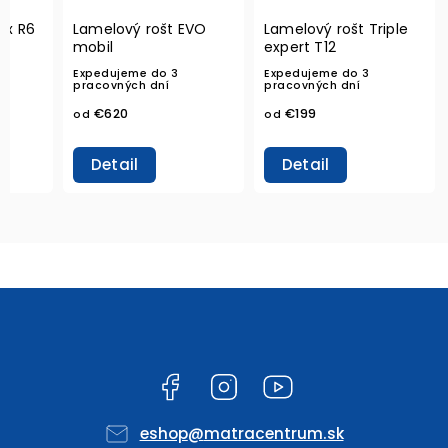
Lamelový rošt Flex R6
Lamelový rošt EVO
Lamelový rošt Triple
mobil
expert T12
Expedujeme do 3
Expedujeme do 3
pracovných dní
pracovných dní
€620
€199
od
od
Detail
Detail
Facebook
Instagram
YouTube
eshop
@
matracentrum.sk