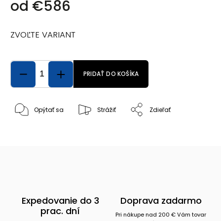
od
€586
ZVOĽTE VARIANT
PRIDAŤ DO KOŠÍKA
Opýtať sa
Strážiť
Zdieľať
Expedovanie do 3
Doprava zadarmo
prac. dní
Pri nákupe nad 200 € Vám tovar