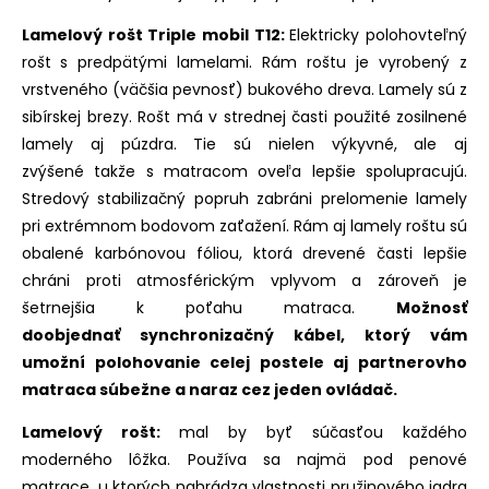
Lamelový rošt Triple mobil T12:
Elektricky polohovteľný
rošt
s predpätými lamelami. Rám roštu je vyrobený z
vrstveného (väčšia pevnosť) bukového dreva. Lamely sú z
sibírskej brezy. Rošt má v strednej časti použité zosilnené
lamely aj púzdra. Tie sú nielen výkyvné, ale aj
zvýšené takže s matracom oveľa lepšie spolupracujú.
Stredový stabilizačný popruh zabráni prelomenie lamely
pri extrémnom bodovom zaťažení. Rám aj lamely roštu sú
obalené karbónovou fóliou, ktorá drevené časti lepšie
chráni proti atmosférickým vplyvom a zároveň je
šetrnejšia k poťahu matraca.
Možnosť
doobjednať synchronizačný kábel, ktorý vám
umožní polohovanie celej postele aj partnerovho
matraca súbežne a naraz cez jeden ovládač.
Lamelový rošt:
mal by byť súčasťou každého
moderného lôžka. Používa sa najmä pod penové
matrace, u ktorých nahrádza vlastnosti pružinového jadra