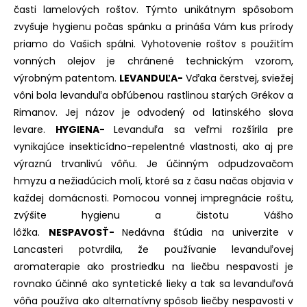
časti lamelových roštov. Týmto unikátnym spôsobom
zvyšuje hygienu počas spánku a prináša Vám kus prírody
priamo do Vašich spálni. Vyhotovenie roštov s použitím
vonných olejov je chránené technickým vzorom,
výrobným patentom.
LEVANDUĽA-
Vďaka čerstvej, sviežej
vôni bola levanduľa obľúbenou rastlinou starých Grékov a
Rimanov. Jej názov je odvodený od latinského slova
levare.
HYGIENA-
Levanduľa sa veľmi rozšírila pre
vynikajúce insekticídno-repelentné vlastnosti, ako aj pre
výraznú trvanlivú vôňu. Je účinným odpudzovačom
hmyzu a nežiadúcich molí, ktoré sa z času načas objavia v
každej domácnosti. Pomocou vonnej impregnácie roštu,
zvýšite hygienu a čistotu Vášho
lôžka.
NESPAVOSŤ-
Nedávna štúdia na univerzite v
Lancasteri potvrdila, že používanie levanduľovej
aromaterapie ako prostriedku na liečbu nespavosti je
rovnako účinné ako syntetické lieky a tak sa levanduľová
vôňa používa ako alternatívny spôsob liečby nespavosti v