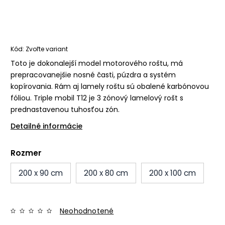
Kód:
Zvoľte variant
Toto je dokonalejší model motorového roštu, má
prepracovanejšie nosné časti, púzdra a systém
kopírovania. Rám aj lamely roštu sú obalené karbónovou
fóliou. Triple mobil T12 je 3 zónový lamelový rošt s
prednastavenou tuhosťou zón.
Detailné informácie
Rozmer
200 x 90 cm
200 x 80 cm
200 x 100 cm
Neohodnotené