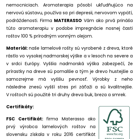
nemocniciach. Aromaterapia pôsobí ukľudňujúco na
nervovú sústavu, používa sa pri depresii, nervovom vypätí,
podráždenosti. Firma
MATERASSO
Vám ako prvá prináša
túto aromaterapiu v podobe impregnácie nosnej časti
roštov 100 % prírodným vonným olejom.
Materiál:
naše lamelové rošty sú vyrobené z dreva, ktoré
rástlo vo vysokej nadmorskej výške a v lesoch na severe a
v srdci Európy. Vyššia nadmorská výška zabezpečí, že
prírastky na dreve sú pomalšie a tým je drevo hustejšie a
samozrejme má vyššiu pevnosť. Výrobky z neho
následne znesú vyšší stres pri záťaži a sú kvalitnejšie.
V roštoch sú použité tri druhy dreva buk, breza a smrek.
Certifikáty:
FSC Certifikát:
firma Materasso ako
prvý výrobca lamelových roštov na
slovensku získala v roku 2016 certifikát