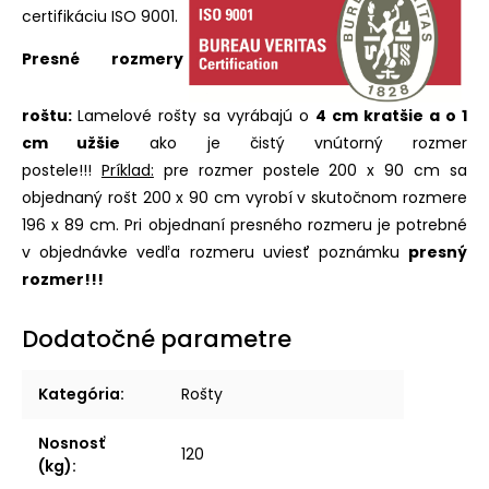
certifikáciu ISO 9001.
Presné rozmery
roštu:
Lamelové rošty sa vyrábajú o
4 cm kratšie a o 1
cm užšie
ako je čistý vnútorný rozmer
postele!!!
Príklad:
pre rozmer postele 200 x 90 cm sa
objednaný rošt 200 x 90 cm vyrobí v skutočnom rozmere
196 x 89 cm. Pri objednaní presného rozmeru je potrebné
v objednávke vedľa rozmeru uviesť poznámku
presný
rozmer!!!
Dodatočné parametre
Kategória
:
Rošty
Nosnosť
120
(kg)
: