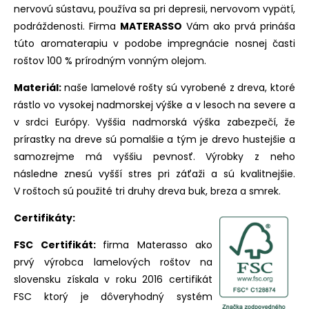
nervovú sústavu, používa sa pri depresii, nervovom vypätí,
podráždenosti. Firma
MATERASSO
Vám ako prvá prináša
túto aromaterapiu v podobe impregnácie nosnej časti
roštov 100 % prírodným vonným olejom.
Materiál:
naše lamelové rošty sú vyrobené z dreva, ktoré
rástlo vo vysokej nadmorskej výške a v lesoch na severe a
v srdci Európy. Vyššia nadmorská výška zabezpečí, že
prírastky na dreve sú pomalšie a tým je drevo hustejšie a
samozrejme má vyššiu pevnosť. Výrobky z neho
následne znesú vyšší stres pri záťaži a sú kvalitnejšie.
V roštoch sú použité tri druhy dreva buk, breza a smrek.
Certifikáty:
FSC Certifikát:
firma Materasso ako
prvý výrobca lamelových roštov na
slovensku získala v roku 2016 certifikát
FSC ktorý je dôveryhodný systém