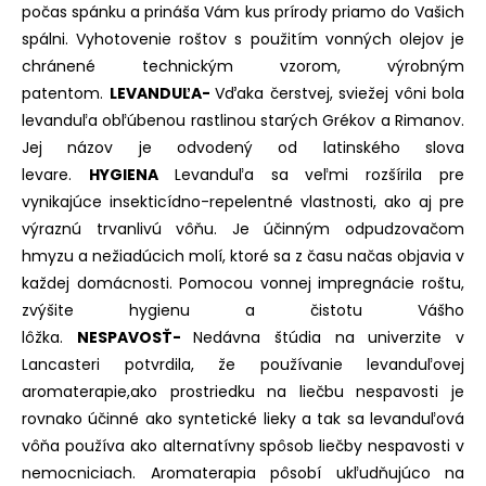
počas spánku a prináša Vám kus prírody priamo do Vašich
spálni. Vyhotovenie roštov s použitím vonných olejov je
chránené technickým vzorom, výrobným
patentom.
LEVANDUĽA-
Vďaka čerstvej, sviežej vôni bola
levanduľa obľúbenou rastlinou starých Grékov a Rimanov.
Jej názov je odvodený od latinského slova
levare.
HYGIENA
Levanduľa sa veľmi rozšírila pre
vynikajúce insekticídno-repelentné vlastnosti, ako aj pre
výraznú trvanlivú vôňu. Je účinným odpudzovačom
hmyzu a nežiadúcich molí, ktoré sa z času načas objavia v
každej domácnosti. Pomocou vonnej impregnácie roštu,
zvýšite hygienu a čistotu Vášho
lôžka.
NESPAVOSŤ-
Nedávna štúdia na univerzite v
Lancasteri potvrdila, že používanie levanduľovej
aromaterapie,ako prostriedku na liečbu nespavosti je
rovnako účinné ako syntetické lieky a tak sa levanduľová
vôňa používa ako alternatívny spôsob liečby nespavosti v
nemocniciach. Aromaterapia pôsobí ukľudňujúco na