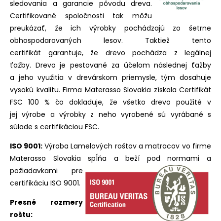
sledovania a garancie pôvodu dreva.
Certifikované spoločnosti tak môžu
preukázať, že ich výrobky pochádzajú zo šetrne
obhospodarovaných lesov. Taktiež tento
certifikát garantuje, že drevo pochádza z legálnej
ťažby. Drevo je pestované za účelom následnej ťažby
a jeho využitia v drevárskom priemysle, tým dosahuje
vysokú kvalitu. Firma Materasso Slovakia získala Certifikát
FSC 100 % čo dokladuje, že všetko drevo použité v
jej výrobe a výrobky z neho vyrobené sú vyrábané s
súlade s certifikáciou FSC.
ISO 9001:
Výroba Lamelových roštov a matracov vo firme
Materasso Slovakia spĺňa a beží pod normami a
požiadavkami pre
certifikáciu ISO 9001.
Presné rozmery
roštu: