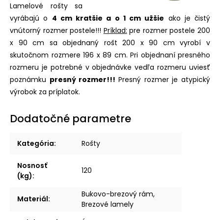
Lamelové rošty sa
vyrábajú o
4 cm kratšie a o 1 cm užšie
ako je čistý
vnútorný rozmer postele!!!
Príklad:
pre rozmer postele 200
x 90 cm sa objednaný rošt 200 x 90 cm vyrobí v
skutočnom rozmere 196 x 89 cm. Pri objednaní presného
rozmeru je potrebné v objednávke vedľa rozmeru uviesť
poznámku
presný rozmer!!!
Presný rozmer je atypický
výrobok za príplatok.
Dodatočné parametre
Kategória
:
Rošty
Nosnosť
120
(kg)
:
Bukovo-brezový rám,
Materiál
:
Brezové lamely