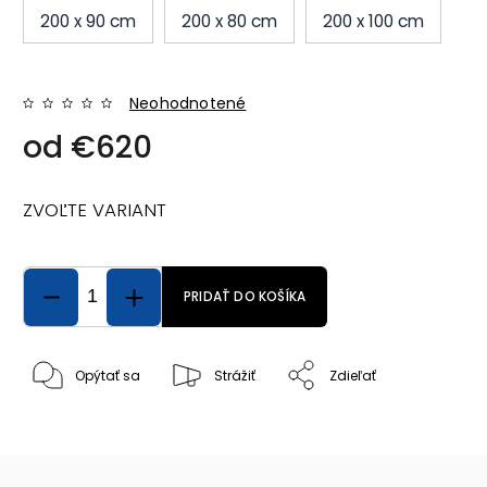
200 x 90 cm
200 x 80 cm
200 x 100 cm
Neohodnotené
od
€620
ZVOĽTE VARIANT
PRIDAŤ DO KOŠÍKA
Opýtať sa
Strážiť
Zdieľať