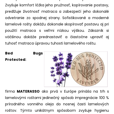
Zvyšuje komfort lôžka jeho pružnosť, kopírovanie postavy,
predlžuje životnosť matraca a zabezpečí jeho dokonalé
odvetranie zo spodnej strany. Sofistikované a moderné
lamelové rošty dokážu dokonale skopírovať postavu aj pri
použití matraca s veľmi nízkou výškou. Zákazník si
väčšinou dokáže prednastaviť a čiastočne upraviť aj
tuhosť matraca úpravou tuhosti lamelového roštu.
Bed Bugs
Protected:
firma
MATERASSO
ako prvá v Európe prináša na trh s
lamelovými roštami jedinečný spôsob impregnácie 100 %
prírodného vonného oleja do nosnej časti lamelových
roštov. Týmto unikátnym spôsobom zvyšuje hygienu