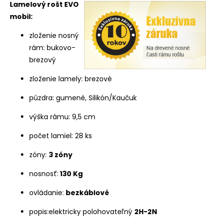
Lamelový rošt EVO
mobil:
zloženie nosný
rám: bukovo-
brezový
zloženie lamely: brezové
púzdra: gumené, Silikón/Kaučuk
výška rámu: 9,5 cm
počet lamiel: 28 ks
zóny:
3 zóny
nosnosť:
130 Kg
ovládanie:
bezkáblové
popis:elektricky polohovateľný
2H-2N