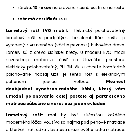
záruka:
10 rokov
na drevené nosné časti rámu roštu
rošt má certifikát FSC
Lamelový rošt EVO mobil:
Elektrický polohovateľný
lamelový rošt s predpätými lamelami. Rám roštu je
vyrobený z vrstveného (väčšia pevnosť) bukového dreva.
Lamely sú z dreva sibírskej brezy. U modelu EVO mobil
nezasahuje motorová časť do úložného priestoru.
elektricky polohovateľný, 2H-2N. Ak si chcete komfortné
polohovanie naozaj užiť, je tento rošt s elektrickým
pohonom jasnou voľbou.
Možnosť
doobjednať synchronizačného káblu, ktorý vám
umožní polohovanie celej postele aj partnerovho
matraca súbežne a naraz cez jeden ovládač
Lamelový rošt:
mal by byť súčasťou každého
moderného lôžka. Používa sa najmä pod penové matrace
u ktorých nahrádza vlastnosti pružinového jadra matraca.