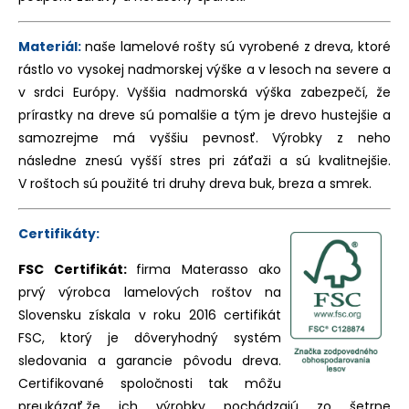
Materiál:
naše lamelové rošty sú vyrobené z dreva, ktoré
rástlo vo vysokej nadmorskej výške a v lesoch na severe a
v srdci Európy. Vyššia nadmorská výška zabezpečí, že
prírastky na dreve sú pomalšie a tým je drevo hustejšie a
samozrejme má vyššiu pevnosť. Výrobky z neho
následne znesú vyšší stres pri záťaži a sú kvalitnejšie.
V roštoch sú použité tri druhy dreva buk, breza a smrek.
Certifikáty:
FSC Certifikát:
firma Materasso ako
prvý výrobca lamelových roštov na
Slovensku získala v roku 2016 certifikát
FSC, ktorý je dôveryhodný systém
sledovania a garancie pôvodu dreva.
Certifikované spoločnosti tak môžu
preukázať,že ich výrobky pochádzajú zo šetrne