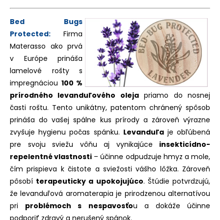
Bed Bugs
Protected:
Firma
Materasso ako prvá
v Európe prináša
lamelové rošty s
impregnáciou
100 %
prírodného levanduľového oleja
priamo do nosnej
časti roštu. Tento unikátny, patentom chránený spôsob
prináša do vašej spálne kus prírody a zároveň výrazne
zvyšuje hygienu počas spánku.
Levanduľa
je obľúbená
pre svoju sviežu vôňu aj vynikajúce
insekticídno-
repelentné vlastnosti
– účinne odpudzuje hmyz a mole,
čím prispieva k čistote a sviežosti vášho lôžka. Zároveň
pôsobí
terapeuticky a upokojujúco
. Štúdie potvrdzujú,
že levanduľová aromaterapia je prirodzenou alternatívou
pri
problémoch s nespavosťo
u a dokáže účinne
podporiť zdravý a nerušený spánok.