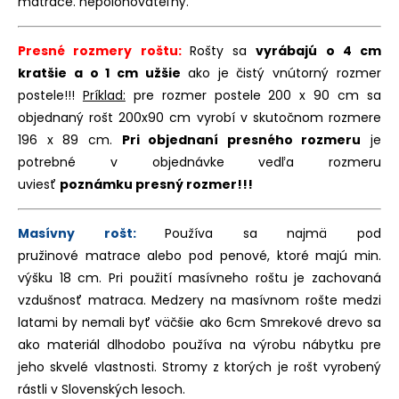
matrace. nepolohovateľný.
Presné rozmery roštu:
Rošty sa
vyrábajú o 4 cm
kratšie a o 1 cm užšie
ako je čistý vnútorný rozmer
postele!!!
Príklad:
pre rozmer postele 200 x 90 cm sa
objednaný rošt 200x90 cm vyrobí v skutočnom rozmere
196 x 89 cm.
Pri objednaní presného rozmeru
je
potrebné v objednávke vedľa rozmeru
uviesť
poznámku presný rozmer!!!
Masívny rošt:
Používa sa najmä pod
pružinové matrace alebo pod penové, ktoré majú min.
výšku 18 cm. Pri použití masívneho roštu je zachovaná
vzdušnosť matraca. Medzery na masívnom rošte medzi
latami by nemali byť väčšie ako 6cm Smrekové drevo sa
ako materiál dlhodobo používa na výrobu nábytku pre
jeho skvelé vlastnosti. Stromy z ktorých je rošt vyrobený
rástli v Slovenských lesoch.