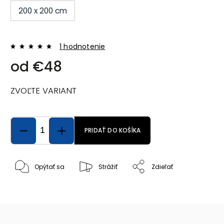
200 x 200 cm
1 hodnotenie
od
€48
ZVOĽTE VARIANT
PRIDAŤ DO KOŠÍKA
Opýtať sa
Strážiť
Zdieľať