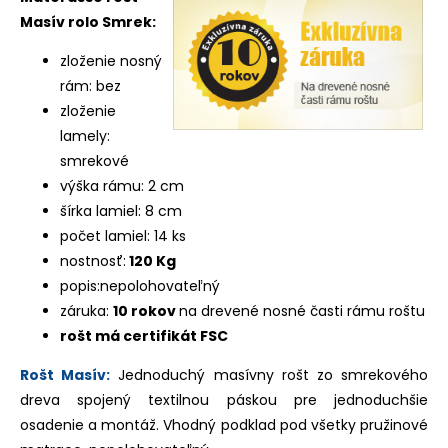
Masív rolo Smrek:
zloženie nosný
rám: bez
zloženie
lamely:
smrekové
výška rámu: 2 cm
šírka lamiel: 8 cm
počet lamiel: 14 ks
nostnosť:
120 Kg
popis:nepolohovateľný
záruka:
10 rokov
na drevené nosné časti rámu roštu
rošt má certifikát FSC
Rošt Masív:
Jednoduchý masívny rošt zo smrekového
dreva spojený textilnou páskou pre jednoduchšie
osadenie a montáž. Vhodný podklad pod všetky pružinové