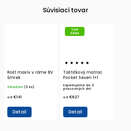
Súvisiaci tovar
TOP
CENA
Rošt masív v ráme BV
Taštičkový matrac
Smrek
Pocket Seven 1+1
Expedujeme do 3
Skladom
(3 ks)
pracovných dní
€141
€627
od
od
Detail
Detail