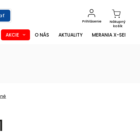
ať
Prihlásenie
Nákupný
košík
AKCIE
O NÁS
AKTUALITY
MERANIA X-SENSOR
ené
1