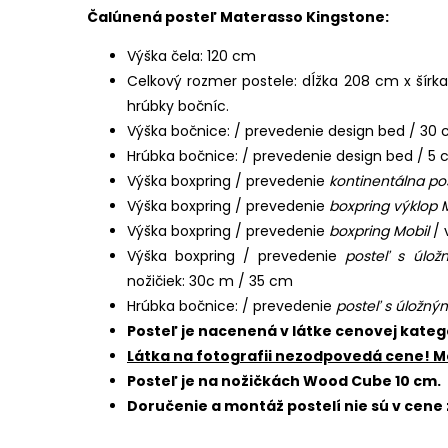
Čalúnená posteľ Materasso Kingstone:
Výška čela: 120 cm
Celkový rozmer postele: dĺžka 208 cm x šír
hrúbky bočníc.
Výška bočnice: / prevedenie design bed / 30
Hrúbka bočnice: / prevedenie design bed / 5
Výška boxpring / prevedenie
kontinentálna po
Výška boxpring / prevedenie
boxpring výklop 
Výška boxpring / prevedenie
boxpring Mobil
/ 
Výška boxpring / prevedenie
posteľ s úlož
nožičiek: 30c m / 35 cm
Hrúbka bočnice: / prevedenie
posteľ s úložný
Posteľ je nacenená v látke cenovej kateg
Látka na fotografii nezodpovedá cene! Mô
Posteľ je na nožičkách Wood Cube 10 cm.
Doručenie a montáž postelí nie sú v cene