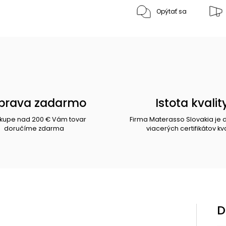
Opýtať sa
prava zadarmo
Istota kvalit
ákupe nad 200 € Vám tovar
Firma Materasso Slovakia je 
doručíme zdarma
viacerých certifikátov kva
D