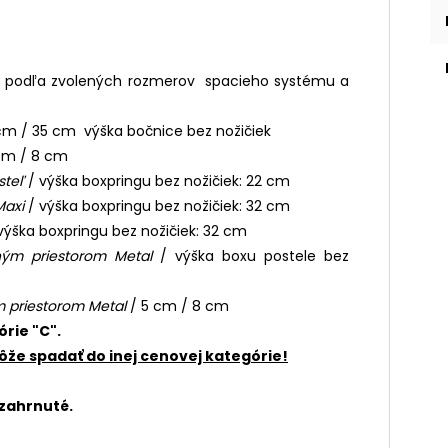
ka podľa zvolených rozmerov spacieho systému a
 cm / 35 cm výška bočnice bez nožičiek
 cm / 8 cm
steľ
/ výška boxpringu bez nožičiek: 22 cm
Maxi
/ výška boxpringu bez nožičiek: 32 cm
výška boxpringu bez nožičiek: 32 cm
ným priestorom Metal
/ výška boxu postele bez
m priestorom Metal
/ 5 cm / 8 cm
órie "C".
že spadať do inej cenovej kategórie!
 zahrnuté.