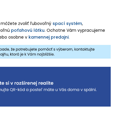
i môžete zvoliť
ľubovoľný
spací systém
,
voľnú
poťahovú látku
. Ochotne Vám vypracujeme
ebo osobne v
kamennej predajni
.