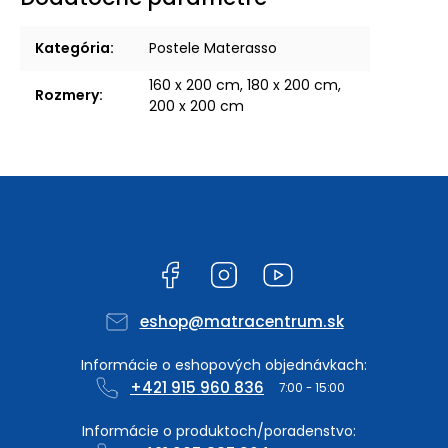
Kategória
:
Postele Materasso
160 x 200 cm, 180 x 200 cm,
Rozmery
:
200 x 200 cm
Facebook
Instagram
YouTube
eshop
@
matracentrum.sk
+421 915 960 836