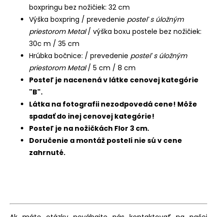
boxpringu bez nožičiek: 32 cm
Výška boxpring / prevedenie
posteľ s úložným
priestorom Metal
/ výška boxu postele bez nožičiek:
30c m / 35 cm
Hrúbka bočnice: / prevedenie
posteľ s úložným
priestorom Metal
/ 5 cm / 8 cm
Posteľ je nacenená v látke cenovej kategórie
"B".
Látka na fotografii nezodpovedá cene! Môže
spadať do inej cenovej kategórie!
Posteľ je na nožičkách Flor 3 cm.
Doručenie a montáž postelí nie sú v cene
zahrnuté.
Ak máte otázky neváhajte nás kontaktovať na našej