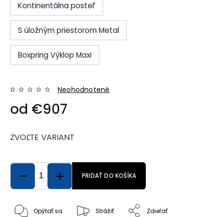
Kontinentálna posteľ
S úložným priestorom Metal
Boxpring Výklop Maxi
Neohodnotené
od
€907
ZVOĽTE VARIANT
PRIDAŤ DO KOŠÍKA
Opýtať sa
Strážiť
Zdieľať