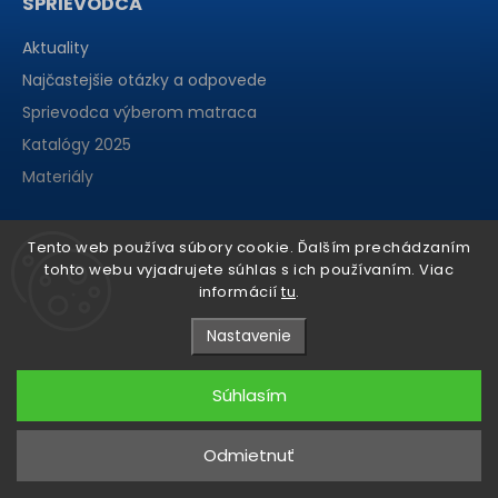
SPRIEVODCA
Aktuality
Najčastejšie otázky a odpovede
Sprievodca výberom matraca
Katalógy 2025
Materiály
Tento web používa súbory cookie. Ďalším prechádzaním
tohto webu vyjadrujete súhlas s ich používaním. Viac
informácií
tu
.
Nastavenie
Súhlasím
Copyright 2026
matraCentrum
. Všetky práva vyhradené.
Odmietnuť
Grafický návrh vytvořil a nakódoval
Shoptak.cz