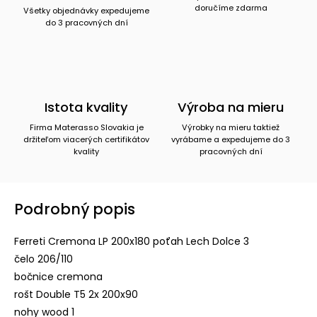
doručíme zdarma
Všetky objednávky expedujeme
do 3 pracovných dní
Istota kvality
Výroba na mieru
Firma Materasso Slovakia je
Výrobky na mieru taktiež
držiteľom viacerých certifikátov
vyrábame a expedujeme do 3
kvality
pracovných dní
Podrobný popis
Ferreti Cremona LP 200x180 poťah Lech Dolce 3
čelo 206/110
bočnice cremona
rošt Double T5 2x 200x90
nohy wood 1