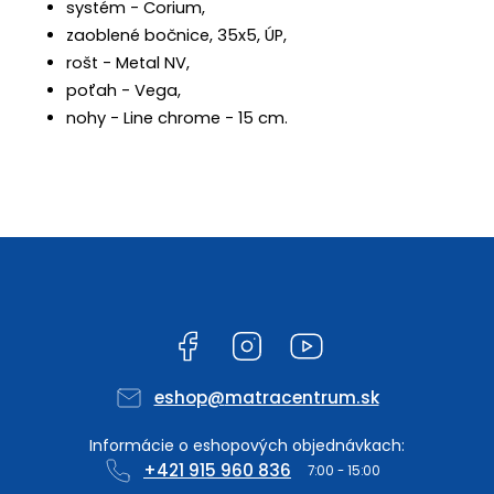
systém - Corium,
zaoblené bočnice, 35x5, ÚP,
rošt - Metal NV,
poťah - Vega,
nohy - Line chrome - 15 cm.
Facebook
Instagram
YouTube
eshop
@
matracentrum.sk
+421 915 960 836