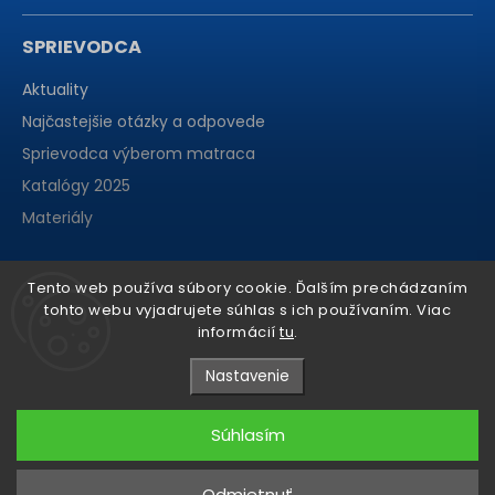
SPRIEVODCA
Aktuality
Najčastejšie otázky a odpovede
Sprievodca výberom matraca
Katalógy 2025
Materiály
Tento web používa súbory cookie. Ďalším prechádzaním
tohto webu vyjadrujete súhlas s ich používaním. Viac
informácií
tu
.
Nastavenie
Súhlasím
Copyright 2026
matraCentrum
. Všetky práva vyhradené.
Odmietnuť