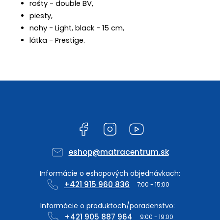
rošty - double BV,
piesty,
nohy - Light, black - 15 cm,
látka - Prestige.
Facebook
Instagram
YouTube
eshop
@
matracentrum.sk
+421 915 960 836
+421 905 887 964