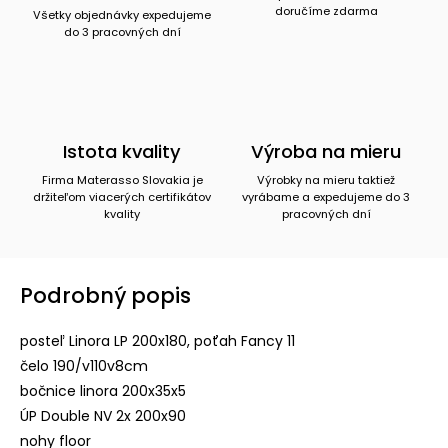
doručíme zdarma
Všetky objednávky expedujeme
do 3 pracovných dní
Istota kvality
Výroba na mieru
Firma Materasso Slovakia je
Výrobky na mieru taktiež
držiteľom viacerých certifikátov
vyrábame a expedujeme do 3
kvality
pracovných dní
Podrobný popis
posteľ Linora LP 200x180, poťah Fancy 11
čelo 190/v110v8cm
bočnice linora 200x35x5
ÚP Double NV 2x 200x90
nohy floor