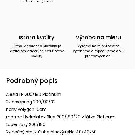
do 3 pracovných dní
Istota kvality
Výroba na mieru
Firma Materasso Slovakia je
Výrobky na mieru taktiež
držiteľom viacerých certifikátov
vyrábame a expedujeme do 3
kvality
pracovných dní
Podrobný popis
Alesia LP 200/180 Platinum
2x boxspring 200/90/32
nohy Polygon 10cm
matrac Hydrolatex Blue 200/180/20 v látke Platinum
toper Lazy 200/180
2x nočný stolík Cube hladký+sklo 40x40x50