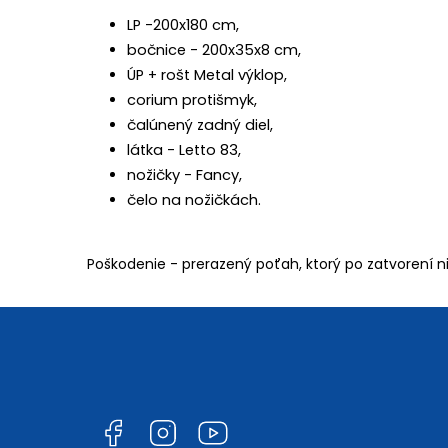
LP -200x180 cm,
bočnice - 200x35x8 cm,
ÚP + rošt Metal výklop,
corium protišmyk,
čalúnený zadný diel,
látka - Letto 83,
nožičky - Fancy,
čelo na nožičkách.
Poškodenie - prerazený poťah, ktorý po zatvorení nie
Facebook
Instagram
YouTube