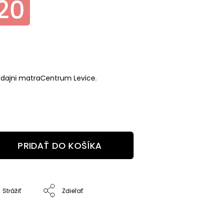
,20
edajni matraCentrum Levice.
PRIDAŤ DO KOŠÍKA
Strážiť
Zdieľať