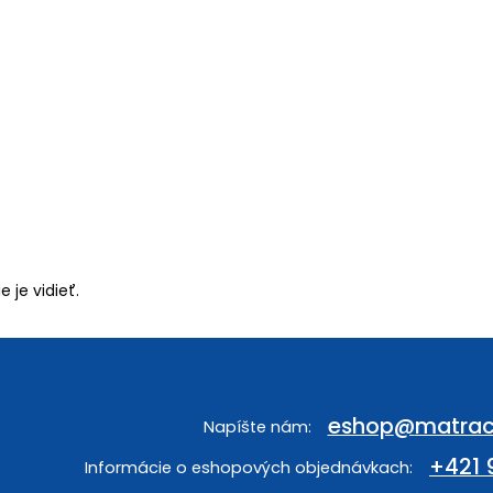
 je vidieť.
eshop
@
matrac
+421 