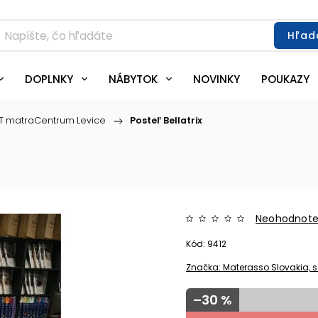
Hľad
DOPLNKY
NÁBYTOK
NOVINKY
POUKAZY
T matraCentrum Levice
/
Posteľ Bellatrix
Neohodnot
Kód:
9412
Značka:
Materasso Slovakia, s.
–30 %