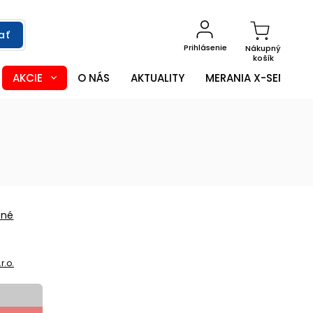
ať
Prihlásenie
Nákupný
košík
AKCIE
O NÁS
AKTUALITY
MERANIA X-SENSOR
ené
r.o.