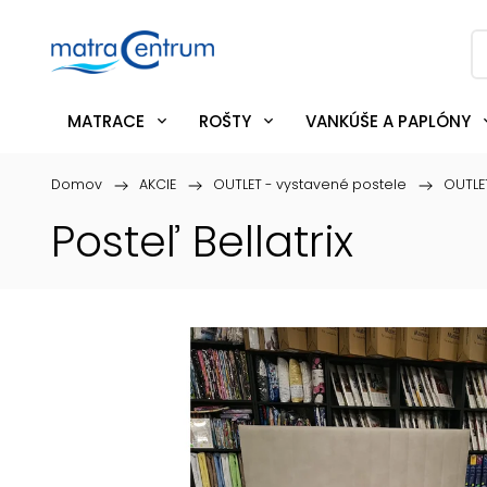
MATRACE
ROŠTY
VANKÚŠE A PAPLÓNY
Domov
/
AKCIE
/
OUTLET - vystavené postele
/
OUTLE
Posteľ Bellatrix