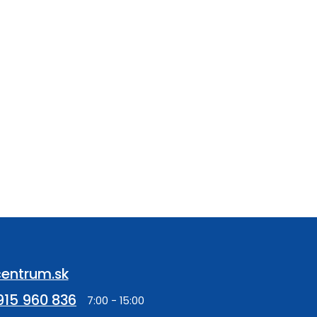
entrum.sk
915 960 836