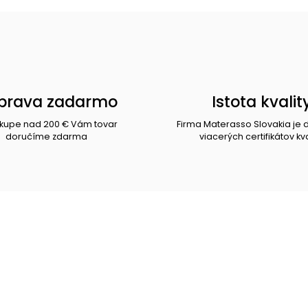
prava zadarmo
Istota kvalit
ákupe nad 200 € Vám tovar
Firma Materasso Slovakia je 
doručíme zdarma
viacerých certifikátov kva