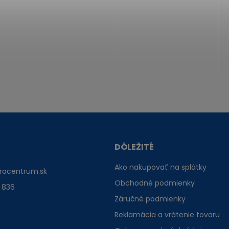
DÔLEŽITÉ
Ako nakupovať na splátky
racentrum.sk
Obchodné podmienky
 836
Záručné podmienky
Reklamácia a vrátenie tovaru