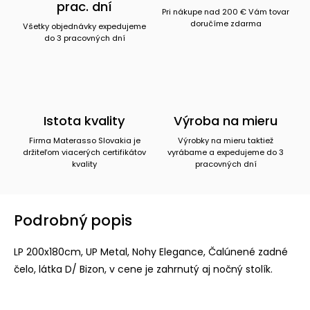
prac. dní
Pri nákupe nad 200 € Vám tovar
doručíme zdarma
Všetky objednávky expedujeme
do 3 pracovných dní
Istota kvality
Výroba na mieru
Firma Materasso Slovakia je
Výrobky na mieru taktiež
držiteľom viacerých certifikátov
vyrábame a expedujeme do 3
kvality
pracovných dní
Podrobný popis
LP 200x180cm, UP Metal, Nohy Elegance, Čalúnené zadné
čelo, látka D/ Bizon, v cene je zahrnutý aj nočný stolík.