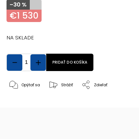
–30 %
€1 530
NA SKLADE
PRIDAŤ DO KOŠÍKA
Opýtať sa
Strážiť
Zdieľať