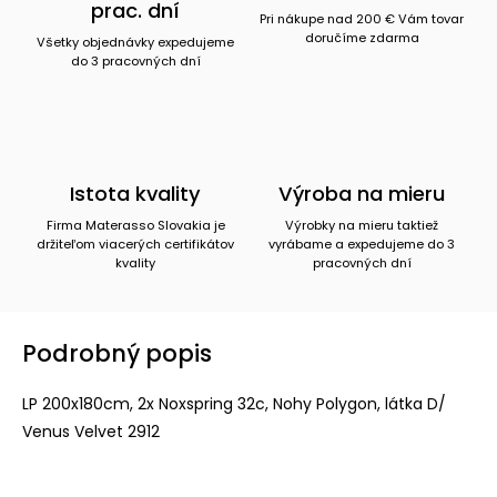
prac. dní
Pri nákupe nad 200 € Vám tovar
doručíme zdarma
Všetky objednávky expedujeme
do 3 pracovných dní
Istota kvality
Výroba na mieru
Firma Materasso Slovakia je
Výrobky na mieru taktiež
držiteľom viacerých certifikátov
vyrábame a expedujeme do 3
kvality
pracovných dní
Podrobný popis
LP 200x180cm, 2x Noxspring 32c, Nohy Polygon, látka D/
Venus Velvet 2912