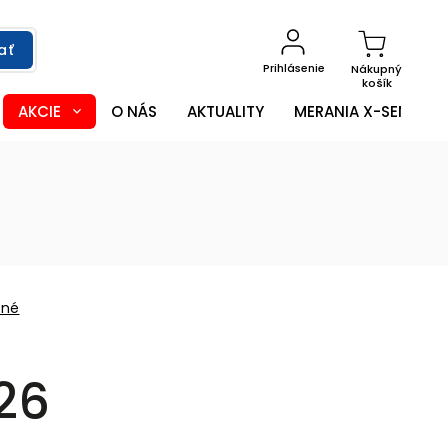
ať
Prihlásenie
Nákupný
košík
AKCIE
O NÁS
AKTUALITY
MERANIA X-SENSOR
ené
26