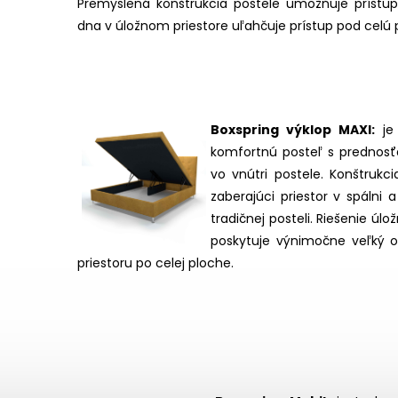
Premyslená konštrukcia postele umožňuje prístu
dna v úložnom priestore uľahčuje prístup pod celú 
Boxspring výklop MAXI:
je
komfortnú posteľ s prednosťa
vo vnútri postele. Konštruk
zaberajúci priestor v spálni
tradičnej posteli. Riešenie úl
poskytuje výnimočne veľký o
priestoru po celej ploche.