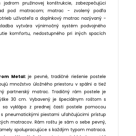
 jadrom pružinovej konštrukcie, zabezpečujúci
klad pod matracom; matrac - zvolený podľa
 potrieb užívateľa a doplnkový matrac nazývaný -
skladba vytvára výnimočný systém podvojného
nutie komfortu, nedostupného pri iných spacích
orom Metal:
je pevné, tradičné riešenie postele
bujú množstvo úložného priestoru v spálni a tiež
ný partnerský matrac. Tradičný rám postele je
ýške 30 cm. Vybavený je špeciálnym roštom s
rý sa vyklápa z prednej časti postele pomocou
 s pneumatickými piestami uľahčujúcimi prístup
ažkých matracov. Rám roštu je sám o sebe pevný,
 lamely spolupracujúce s každým typom matraca.