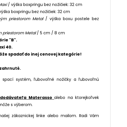
Maxi
/ výška boxpringu bez nožičiek: 32 cm
výška boxpringu bez nožičiek: 32 cm
ným priestorom Metal
/ výška boxu postele bez
m priestorom Metal
/ 5 cm / 8 cm
órie "B".
xi 40.
že spadať do inej cenovej kategórie!
 zahrnuté.
ý spací systém, ľubovoľné nožičky a ľubovoľnú
 dodávateľa Materasso
alebo na ktorejkoľvek
môže s výberom.
ašej zákaznickej linke alebo mailom. Radi Vám