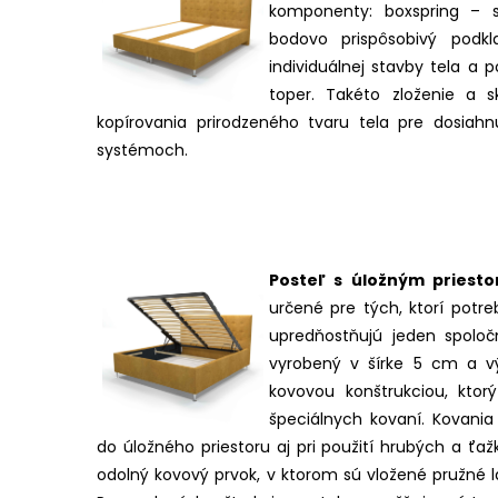
komponenty: boxspring – s
bodovo prispôsobivý pod
individuálnej stavby tela a
toper. Takéto zloženie a 
kopírovania prirodzeného tvaru tela pre dosiah
systémoch.
Posteľ s úložným priest
určené pre tých, ktorí potre
upredňostňujú jeden spoloč
vyrobený v šírke 5 cm a v
kovovou konštrukciou, kto
špeciálnych kovaní. Kovania
do úložného priestoru aj pri použití hrubých a ť
odolný kovový prvok, v ktorom sú vložené pružné