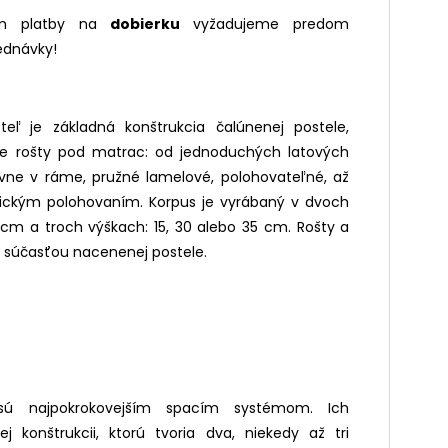
om platby na
dobierku
vyžadujeme predom
ednávky!
teľ
je základná konštrukcia č
alúnenej postele,
še rošty pod matrac: od jednoduchých latových
vne v ráme, pružné lamelové, polohovateľné, až
rickým polohovaním. Korpus je vyrábaný v dvoch
cm a troch výškach: 15, 30 alebo 35 cm. Rošty a
ú súčasťou nacenenej postele.
sú najpokrokovejš
ím spacím systémom. Ich
ej konštrukcii, ktorú tvoria dva, niekedy až tri