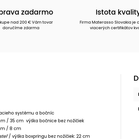
prava zadarmo
Istota kvalit
ákupe nad 200 € Vám tovar
Firma Materasso Slovakia je 
doručíme zdarma
viacerých certifikátov kva
D
pacieho systému a bočníc
 cm / 35 cm výška bočnice bez nožičiek
 cm / 8 cm
steľ
/ výška boxpringu bez nožičiek: 22 cm