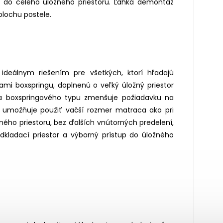
p do celého úložného priestoru. Ľahká demontáž
plochu postele.
 ideálnym riešením pre všetkých, ktorí hľadajú
mi boxspringu, doplnenú o veľký úložný priestor
cia boxspringového typu zmenšuje požiadavku na
 a umožňuje použiť vačší rozmer matraca ako pri
ožného priestoru, bez ďalších vnútorných predelení,
dkladací priestor a výborný prístup do úložného