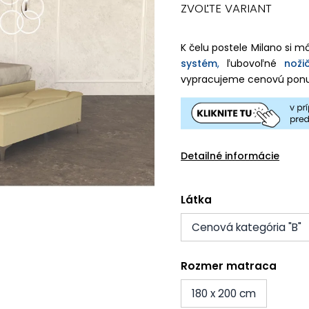
ZVOĽTE VARIANT
K čelu postele Milano si m
systém
,
ľubovoľné
noži
vypracujeme cenovú ponu
Detailné informácie
Látka
Cenová kategória "B"
Rozmer matraca
180 x 200 cm