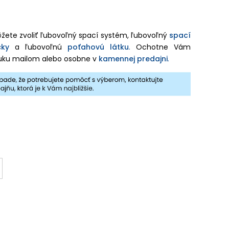
ôžete zvoliť ľubovoľný spací systém,
ľubovoľný
spací
čky
a ľubovoľnú
poťahovú látku
.
Ochotne Vám
ku mailom alebo osobne v
kamennej predajni
.