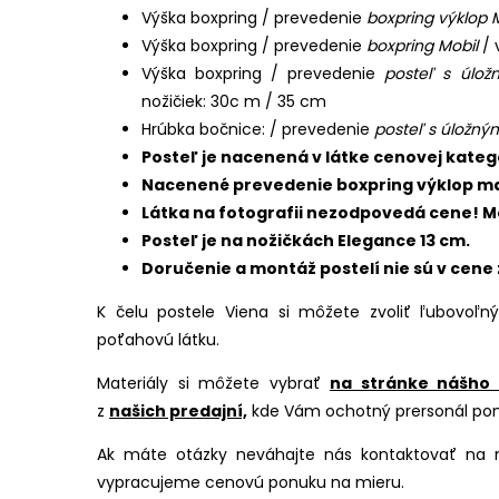
Výška boxpring / prevedenie
boxpring výklop 
Výška boxpring / prevedenie
boxpring Mobil
/ 
Výška boxpring / prevedenie
posteľ s úlož
nožičiek: 30c m / 35 cm
Hrúbka bočnice: / prevedenie
posteľ s úložný
Posteľ je nacenená v látke cenovej kateg
Nacenené prevedenie boxpring výklop ma
Látka na fotografii nezodpovedá cene! Mô
Posteľ je na nožičkách Elegance 13 cm.
Doručenie a montáž postelí nie sú v cene
K čelu postele Viena si môžete zvoliť ľubovoľn
poťahovú látku.
Materiály si môžete vybrať
na stránke nášho
z
našich predajní,
kde Vám ochotný prersonál po
Ak máte otázky neváhajte nás kontaktovať na n
vypracujeme cenovú ponuku na mieru.