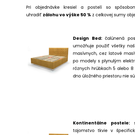
Pri objednávke kresiel a postelí so spôsob
uhradiť
zálohu vo výške 50 %
z celkovej sumy obj
Design Bed:
čalúnená pos
umožňuje použiť všetky na
masívnych, cez latové masí
po modely s plynulým elekt
rôznych hrúbkach 5 alebo 8 
dno úložného priestoru nie s
Kontinentálne postele:
tajomstvo tkvie v špecifick