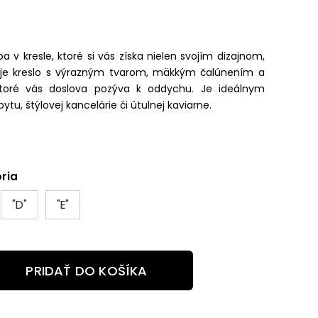
ba v kresle, ktoré si vás získa nielen svojím dizajnom,
je kreslo s výrazným tvarom, mäkkým čalúnením a
toré vás doslova pozýva k oddychu. Je ideálnym
, štýlovej kancelárie či útulnej kaviarne.
ria
"D"
"E"
PRIDAŤ DO KOŠÍKA