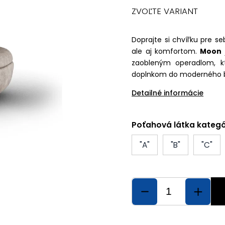
ZVOĽTE VARIANT
Doprajte si chvíľku pre se
ale aj komfortom.
Moon
zaobleným operadlom, k
doplnkom do moderného bytu
Detailné informácie
Poťahová látka kategó
"A"
"B"
"C"