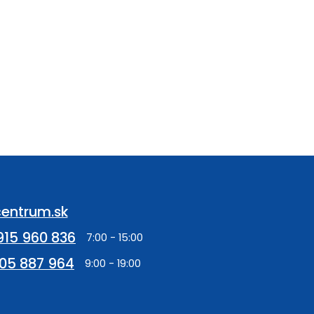
entrum.sk
915 960 836
05 887 964