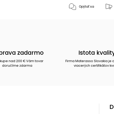
Opýtať sa
prava zadarmo
Istota kvalit
ákupe nad 200 € Vám tovar
Firma Materasso Slovakia je 
doručíme zdarma
viacerých certifikátov kva
D