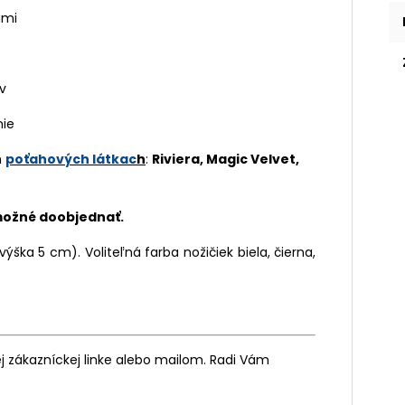
ami
v
nie
h
poťahových látkac
h
:
Riviera, Magic Velvet,
 možné doobjednať.
ýška 5 cm). Voliteľná farba nožičiek biela, čierna,
 zákazníckej linke alebo mailom. Radi Vám