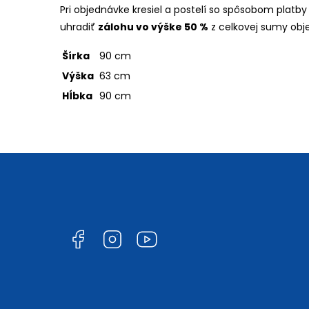
Pri objednávke kresiel a postelí so spôsobom platby
uhradiť
zálohu vo výške 50 %
z celkovej sumy obj
Šírka
90 cm
Výška
63 cm
Hĺbka
90 cm
Facebook
Instagram
YouTube