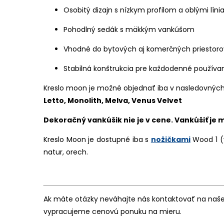
Osobitý dizajn s nízkym profilom a oblými líni
Pohodlný sedák s mäkkým vankúšom
Vhodné do bytových aj komerčných priestoro
Stabilná konštrukcia pre každodenné používa
Kreslo moon je možné objednať iba v nasledovnýc
Letto, Monolith, Melva, Venus Velvet
Dekoračný vankúšik nie je v cene. Vankúšiť je
Kreslo Moon je dostupné iba s
nožičkami
Wood 1 (v
natur, orech.
Ak máte otázky neváhajte nás kontaktovať na našej
vypracujeme cenovú ponuku na mieru.