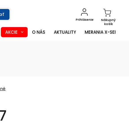
ať
Prihlásenie
Nákupný
košík
AKCIE
O NÁS
AKTUALITY
MERANIA X-SENSOR
ené
7