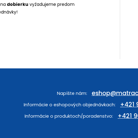
 na
dobierku
vyžadujeme predom
ednávky!
eshop
@
matrac
+421 
+421 9