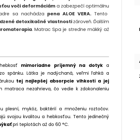
sťou voči deformáciám
a
zabezpeč
í
o
ptimálnu
jadre sa nachádza
p
ena ALOE VERA.
Tento
odzené detoxikačné vlastnosti
zároveň.
Ďalším
aromaterapia
. Matrac Spa je stredne mäkký až
 hebkosť
mimoriadne príjemný na dotyk
a
zo spánku. Látka je nadýchaná, veľmi ľahká a
árukou
tej najlepšej absorpcie vlhkosti a jej
h matraca nezahrieva, čo vedie k zdokonaleniu
tu plesní, mykóz, baktérií a množeniu roztočov.
jú svojou kvalitou a hebkosťou. T
ento jedinečný
ýkať
pri teplotách až do 60 °C.