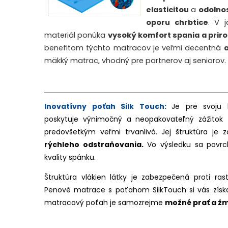
elasticitou
a
odolno
opor
u
chrbtice
. V 
materiál ponúka
vysoký komfort spania a prir
benefitom týchto matracov je veľmi decentná
mäkký matrac, vhodný pre partnerov aj seniorov.
Inovatívny poťah Silk Touch:
Je pre svoju
poskytuje výnimočný a neopakovateľný zážitok 
predovšetkým veľmi trvanlivá. Jej štruktúra je z
rýchleho odstraňovania.
Vo výsledku sa povrc
kvality spánku.
Štruktúra vlákien látky je zabezpečená proti ras
Penové matrace s poťahom SilkTouch si vás získa
matracový poťah je samozrejme
možné prať a
žm