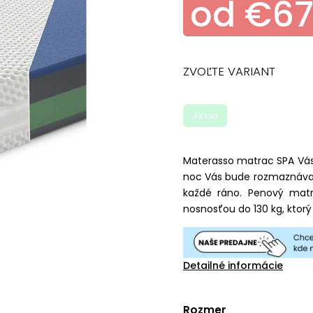
od
€6
ZVOĽTE VARIANT
Akcia
Materasso matrac SPA Vás
noc Vás bude rozmaznáva
každé ráno. Penový mat
nosnosťou do 130 kg, ktorý
Detailné informácie
Rozmer