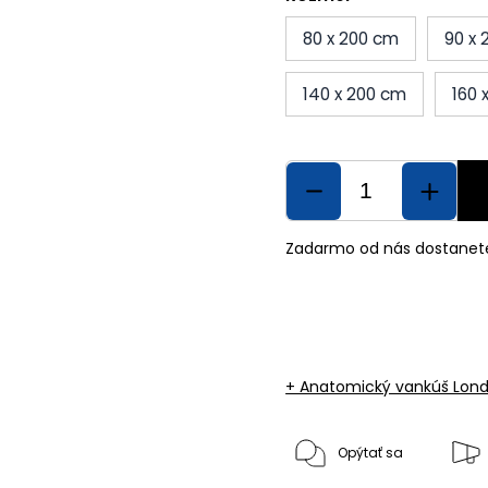
80 x 200 cm
90 x
140 x 200 cm
160 
Zadarmo od nás dostanet
+ Anatomický vankúš Lon
Opýtať sa