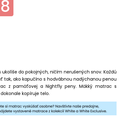
78
 ukolíše do pokojných, ničím nerušených snov. Každú
ť tak, ako kapučíno s hodvábnou nadýchanou penou
rac z pamäťovej a Nightfly peny. Mäkký matrac s
 dokonale kopíruje telo.