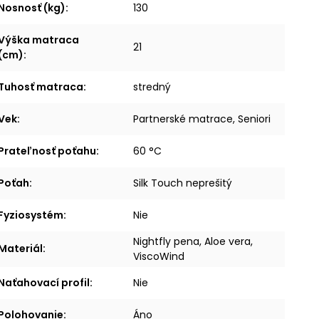
Nosnosť (kg)
:
130
Výška matraca
21
(cm)
:
Tuhosť matraca
:
stredný
Vek
:
Partnerské matrace, Seniori
Prateľnosť poťahu
:
60 °C
Poťah
:
Silk Touch neprešitý
Fyziosystém
:
Nie
Nightfly pena, Aloe vera,
Materiál
:
ViscoWind
Naťahovací profil
:
Nie
Polohovanie
:
Áno