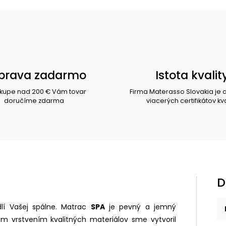
prava zadarmo
Istota kvalit
ákupe nad 200 € Vám tovar
Firma Materasso Slovakia je 
doručíme zdarma
viacerých certifikátov kva
D
dlí Vašej spálne. Matrac
SPA
je pevný a jemný
 vrstvením kvalitných materiálov sme vytvoril