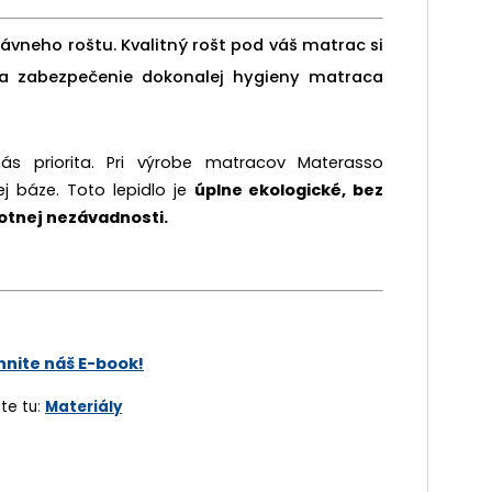
rávneho roštu.
Kvalitný rošt pod váš matrac si
 a zabezpečenie dokonalej hygieny matraca
ás priorita. Pri výrobe matracov Materasso
j báze. Toto lepidlo je
úplne ekologické, bez
tnej nezávadnosti.
hnite náš E-book!
te tu
:
Materiály