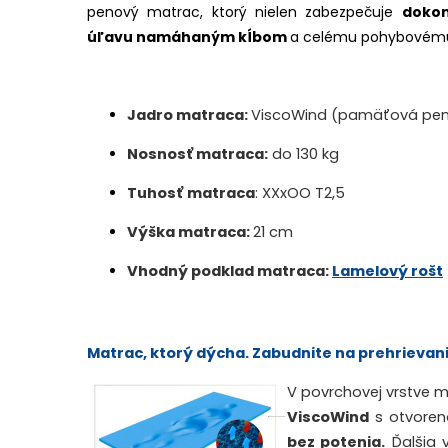
penový matrac, ktorý nielen zabezpečuje
dokon
úľavu namáhaným kĺbom
a celému pohybovému
Jadro matraca:
ViscoWind (pamäťová pena)
Nosnosť matraca:
do 130 kg
Tuhosť
matraca
:
XXxOO T2,5
Výška matraca:
21 cm
Vhodný podklad matraca:
Lamelový rošt
Matrac, ktorý dýcha. Zabudnite na prehrievani
V povrchovej vrstve
ViscoWind
s otvoren
bez potenia
.
Ďalšia 