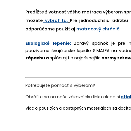
Predĺžte životnosť vášho matraca výberom sp
môžete
vybrať tu.
Pre jednoduchšiu údržbu
odporúčame použiť aj
matracový chránič.
Ekologické lepenie:
Zdravý spánok je pre n
používame švajčiars
ke lepidlo SIMALFA na vodne
zápachu a
spĺňa aj tie najprísnejšie
normy zdravo
Potrebujete pomôcť s výberom?
Obráťte sa na našu zákaznícku linku alebo si
stia
Viac o použitých a dostupných materiáloch sa dočíta