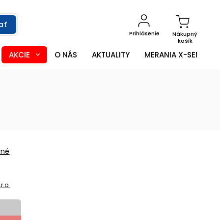
ať
Prihlásenie
Nákupný
košík
AKCIE
O NÁS
AKTUALITY
MERANIA X-SENSOR
ené
r.o.