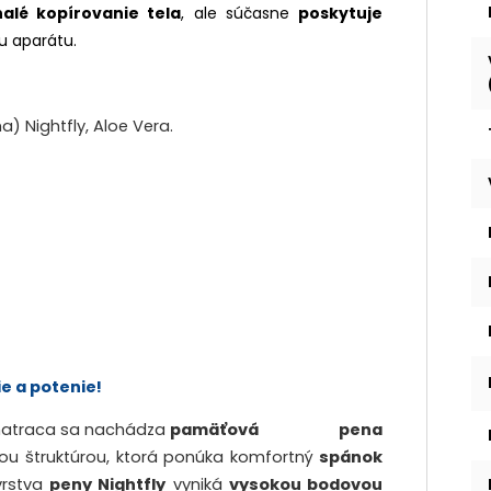
alé kopírovanie tela
, ale súčasne
poskytuje
 aparátu.
 Nightfly, Aloe Vera.
e a potenie!
 matraca sa nachádza
pamäťová pena
ou štruktúrou, ktorá ponúka
komfortný
spánok
vrstva
peny Nightfly
vyniká
vysokou bodovou