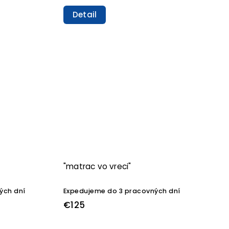
Detail
"matrac vo vreci"
ých dní
Expedujeme do 3 pracovných dní
€125