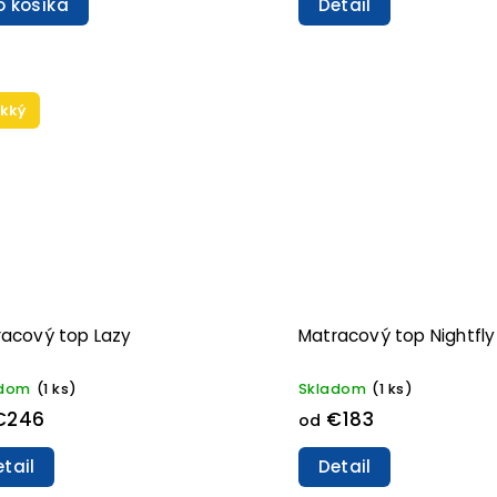
o košíka
Detail
kký
acový top Lazy
Matracový top Nightfly
adom
(1 ks)
Skladom
(1 ks)
€246
€183
od
tail
Detail