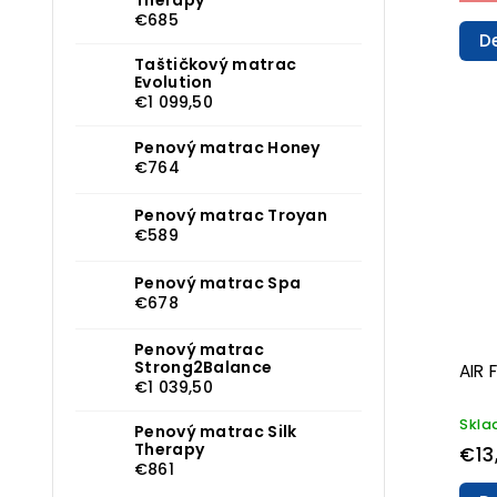
€685
De
Taštičkový matrac
Evolution
€1 099,50
Penový matrac Honey
€764
Penový matrac Troyan
€589
Penový matrac Spa
€678
Penový matrac
Strong2Balance
AIR
€1 039,50
Skl
Penový matrac Silk
Therapy
€13
€861