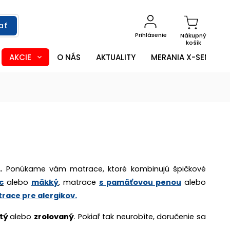
ať
Prihlásenie
Nákupný
košík
AKCIE
O NÁS
AKTUALITY
MERANIA X-SENSOR
.
Ponúkame vám matrace, ktoré kombinujú špičkové
c
alebo
mäkký
, matrace
s pamäťovou penou
alebo
race pre alergikov.
etý
alebo
zrolovaný
. Pokiaľ tak neurobíte, doručenie sa