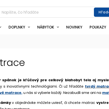
Hľad
DOPLNKY
NÁBYTOK
NOVINKY
POUKAZY
trace
ý spánok je kľúčový pre celkový blahobyt tela aj mysle
ly s inovatívnymi technológiami.
Či už hľadáte
tvrdý matra
vé matrace,
u nás si vyberie každý. Nezabudli sme ani na
mat
námky
v objednávke môžete uviesť, či chcete matrac
vystr