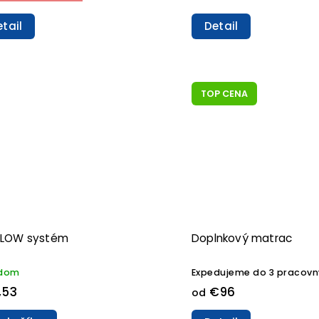
tail
Detail
TOP CENA
 FLOW systém
Doplnkový matrac
adom
Expedujeme do 3 pracovn
,53
€96
od