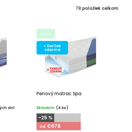
78
položiek celkom
Akcia
+ Darček
zdarma
Penový matrac Spa
ých dní
Skladom
(4 ks)
–25 %
€678
od