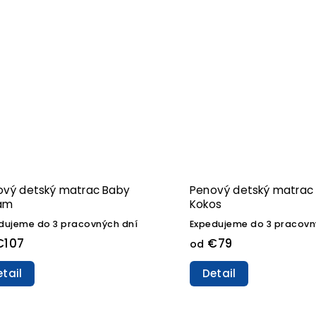
ový detský matrac Baby
Penový detský matrac
am
Kokos
dujeme do 3 pracovných dní
Expedujeme do 3 pracovn
107
€79
od
tail
Detail