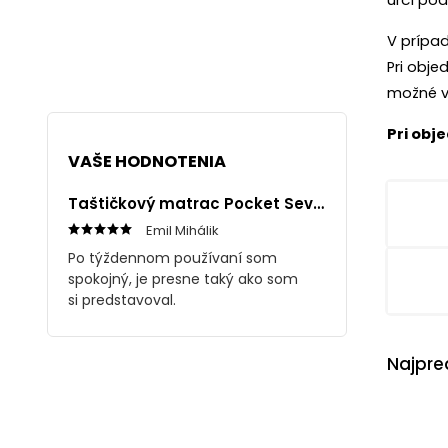
určí po
V prípad
Pri obje
možné vr
Pri obj
VAŠE HODNOTENIA
Taštičkový matrac Pocket Seven 1+1
Emil Mihálik
Po týždennom používaní som
spokojný, je presne taký ako som
si predstavoval.
Najpre