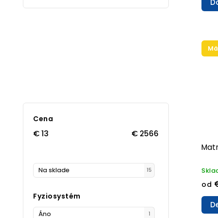
D
Mä
Cena
€
13
€
2566
Matr
Na sklade
Skl
15
od
Fyziosystém
De
Áno
1