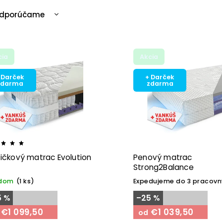
dporúčame
ajlacnejšie
ajdrahšie
cia
Akcia
ajpredávanejšie
becedne
 Darček
+ Darček
zdarma
zdarma
ičkový matrac Evolution
Penový matrac
Strong2Balance
adom
(1 ks)
Expedujeme do 3 pracovn
5 %
–25 %
€1 099,50
€1 039,50
od