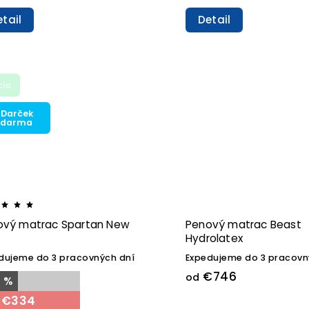
tail
Detail
cia
 Darček
zdarma
ový matrac Spartan New
Penový matrac Beast
Hydrolatex
dujeme do 3 pracovných dní
Expedujeme do 3 pracovn
€746
od
2 %
€334