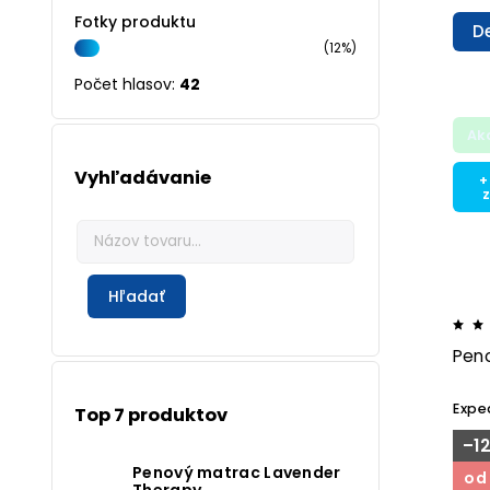
Fotky produktu
De
(12%)
Počet hlasov:
42
Ak
Vyhľadávanie
+
Hľadať
Pen
Expe
Top 7 produktov
–1
Penový matrac Lavender
od
Therapy