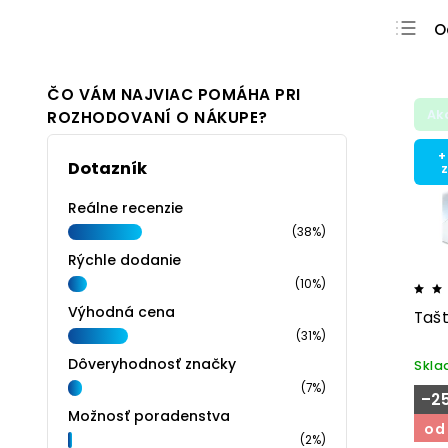
O
N
N
ČO VÁM NAJVIAC POMÁHA PRI
Ak
ROZHODOVANÍ O NÁKUPE?
N
A
+
Dotazník
Reálne recenzie
(38%)
Rýchle dodanie
(10%)
Výhodná cena
Tašt
(31%)
Dôveryhodnosť značky
Skl
(7%)
–2
Možnosť poradenstva
od
(2%)