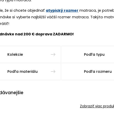
dľa typu matraca.
e, že si chcete objednať
atypický rozmer
matraca, je potre
dnávke si vyberte najbližší väčší rozmer matraca. Takýto mat
átiť!
ednávke nad 200 € doprava ZADARMO!
Kolekcie
Podľa typu
Podľa materiálu
Podľa rozmeru
dávanejšie
Zobraziť viac produ