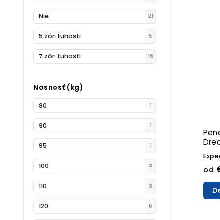
Nie
21
5 zón tuhosti
5
7 zón tuhosti
16
Nosnosť (kg)
80
1
90
1
Pen
Dre
95
1
Expe
100
3
€
od
110
3
De
120
6