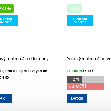
P CENA
Akcia
 Darček
+ Darček
zdarma
zdarma
ový matrac Aloe Harmony
Penový matrac Aloe V
dujeme do 3 pracovných dní
Skladom
(6 ks)
€433
–12 %
€351
od
tail
Detail