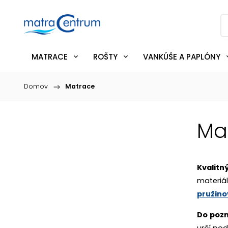
MATRACE
ROŠTY
VANKÚŠE A PAPLÓNY
Domov
/
Matrace
Ma
Kvalitn
materiá
pružino
Do poz