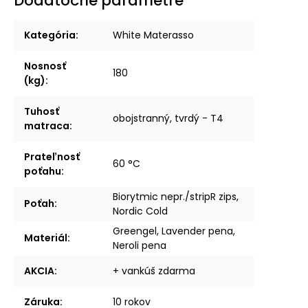
Dodatočné parametre
Kategória
:
White Materasso
Nosnosť
180
(kg)
:
Tuhosť
obojstranný, tvrdý - T4
matraca
:
Prateľnosť
60 °C
poťahu
:
Biorytmic nepr./stripR zips,
Poťah
:
Nordic Cold
Greengel, Lavender pena,
Materiál
:
Neroli pena
AKCIA
:
+ vankúš zdarma
Záruka
:
10 rokov