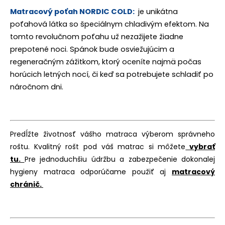
Matracový poťah NORDIC COLD:
je unikátna
poťahová látka so špeciálnym chladivým efektom. Na
tomto revolučnom poťahu už nezažijete žiadne
prepotené noci. Spánok bude osviežujúcim a
regeneračným zážitkom, ktorý oceníte najmä počas
horúcich letných nocí, či keď sa potrebujete schladiť po
náročnom dni.
Predĺžte životnosť vášho matraca výberom správneho
roštu. Kvalitný rošt pod váš matrac si môžete
vybrať
tu.
Pre jednoduchšiu údržbu a zabezpečenie dokonalej
hygieny matraca odporúčame použiť aj
matracový
chránič.