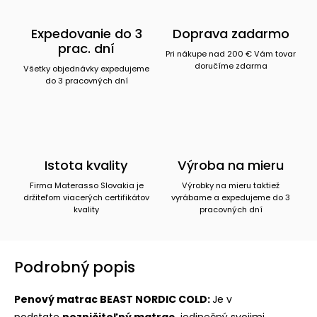
Expedovanie do 3
Doprava zadarmo
prac. dní
Pri nákupe nad 200 € Vám tovar
doručíme zdarma
Všetky objednávky expedujeme
do 3 pracovných dní
Istota kvality
Výroba na mieru
Firma Materasso Slovakia je
Výrobky na mieru taktiež
držiteľom viacerých certifikátov
vyrábame a expedujeme do 3
kvality
pracovných dní
Podrobný popis
Penový matrac BEAST NORDIC COLD:
Je v
podstate
nezničiteľný matrac,
jedinečný svojimi