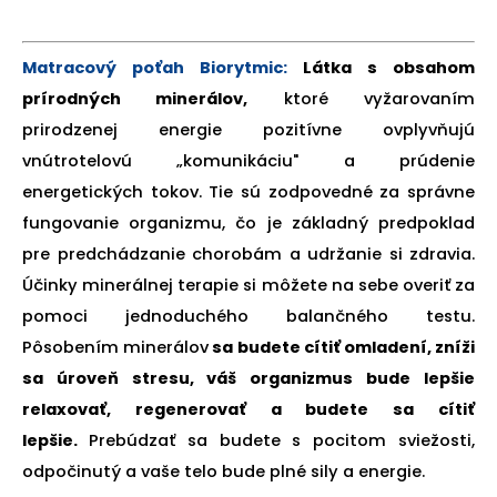
Matracový poťah Biorytmic:
Látka s obsahom
prírodných minerálov,
ktoré vyžarovaním
prirodzenej energie pozitívne ovplyvňujú
vnútrotelovú „komunikáciu" a prúdenie
energetických tokov. Tie sú zodpovedné za správne
fungovanie organizmu, čo je základný predpoklad
pre predchádzanie chorobám a udržanie si zdravia.
Účinky minerálnej terapie si môžete na sebe overiť za
pomoci jednoduchého balančného testu.
Pôsobením minerálov
sa budete cítiť omladení, zníži
sa úroveň stresu, váš organizmus bude lepšie
relaxovať, regenerovať a budete sa cítiť
lepšie.
Prebúdzať sa budete s pocitom sviežosti,
odpočinutý a vaše telo bude plné sily a energie.