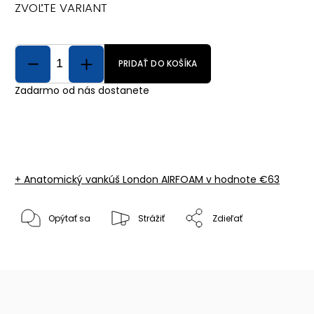
ZVOĽTE VARIANT
PRIDAŤ DO KOŠÍKA
Zadarmo od nás dostanete
+ Anatomický vankúš London AIRFOAM
v hodnote €63
Opýtať sa
Strážiť
Zdieľať