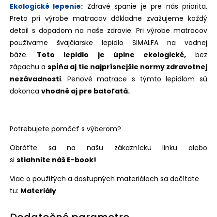
Ekologické lepenie:
Zdravé spanie je pre nás priorita.
Preto pri výrobe matracov dôkladne zvažujeme každý
detail s dopadom na naše zdravie. Pri výrobe matracov
používame švajčiarske lepidlo SIMALFA na vodnej
báze.
Toto lepidlo je úplne ekologické,
bez
zápachu a
spĺňa aj tie najprísnejšie normy zdravotnej
nezávadnosti
. Penové matrace s týmto lepidlom sú
dokonca
vhodné aj pre batoľatá.
Potrebujete pomôcť s výberom?
Obráťte sa na našu zákaznícku linku alebo
si
stiahnite náš E-book!
Viac o použitých a dostupných materiáloch sa dočítate
tu:
Materiály