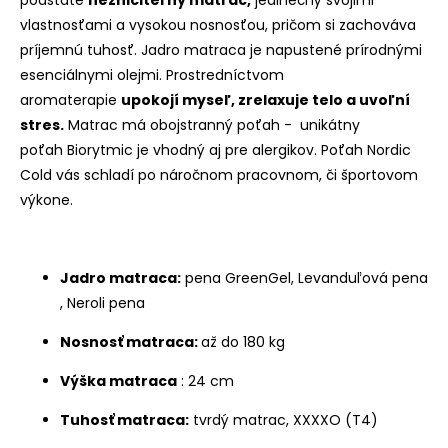
vlastnosťami a vysokou
nosnosťou,
pričom si zachováva
príjemnú tuhosť. Jadro matraca je napustené prírodnými
esenciálnymi olejmi. Prostredníctvom
aromaterapie
upokojí myseľ, zrelaxuje telo a uvoľní
stres.
Matrac má obojstranný poťah - unikátny
poťah Biorytmic je vhodný aj pre alergikov. Poťah Nordic
Cold vás schladí po náročnom pracovnom, či športovom
výkone.
Jadro matraca:
pena GreenGel, Levanduľová pena
, Neroli pena
Nosnosť matraca:
až do 180 kg
Výška matraca
: 24 cm
Tuhosť matraca:
tvrdý matrac,
XXXXO (T4)