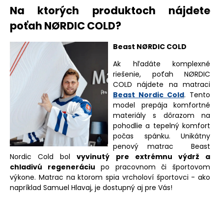
Na ktorých produktoch nájdete
poťah
NØRDIC COLD
?
Beast NØRDIC COLD
Ak hľadáte komplexné
riešenie, poťah
NØRDIC
COLD
nájdete na matraci
Beast Nordic Cold
. Tento
model prepája komfortné
materiály s dôrazom na
pohodlie a tepelný komfort
počas spánku. Unikátny
penový matrac Beast
Nordic Cold bol
vyvinutý pre extrémnu výdrž a
chladivú regeneráciu
po pracovnom či športovom
výkone. Matrac na ktorom spia vrcholoví športovci - ako
napríklad Samuel Hlavaj, je dostupný aj pre Vás!