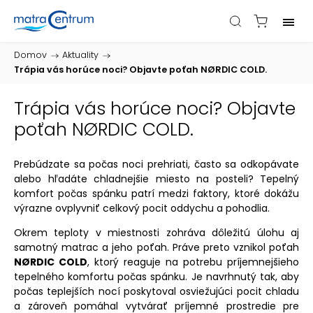
Domov
/
Aktuality
/
Trápia vás horúce noci? Objavte poťah NØRDIC COLD.
Trápia vás horúce noci? Objavte
poťah NØRDIC COLD.
Prebúdzate sa počas noci prehriati, často sa odkopávate
alebo hľadáte chladnejšie miesto na posteli? Tepelný
komfort počas spánku patrí medzi faktory, ktoré dokážu
výrazne ovplyvniť celkový pocit oddychu a pohodlia.
Okrem teploty v miestnosti zohráva dôležitú úlohu aj
samotný matrac a jeho poťah. Práve preto vznikol poťah
NØRDIC COLD
, ktorý reaguje na potrebu príjemnejšieho
tepelného komfortu počas spánku. Je navrhnutý tak, aby
počas teplejších nocí poskytoval osviežujúci pocit chladu
a zároveň pomáhal vytvárať príjemné prostredie pre