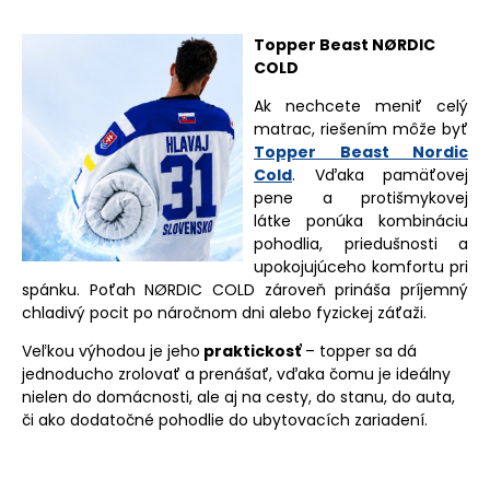
Topper Beast NØRDIC
COLD
Ak nechcete meniť celý
matrac, riešením môže byť
Topper Beast Nordic
Cold
. Vďaka
pamäťovej
pene a protišmykovej
látke ponúka kombináciu
pohodlia, priedušnosti a
upokojujúceho komfortu pri
spánku. Poťah
NØRDIC COLD
zároveň prináša príjemný
chladivý pocit po náročnom dni alebo fyzickej záťaži.
Veľkou výhodou je jeho
praktickosť
– topper sa dá
jednoducho zrolovať a prenášať, vďaka čomu je ideálny
nielen do domácnosti, ale aj na cesty, do stanu, do auta,
či ako dodatočné pohodlie do ubytovacích zariadení.