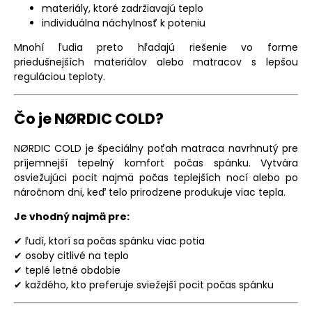
materiály, ktoré zadržiavajú teplo
individuálna náchylnosť k poteniu
Mnohí ľudia preto hľadajú riešenie vo forme
priedušnejších materiálov alebo matracov s lepšou
reguláciou teploty.
Čo je
NØRDIC COLD
?
NØRDIC COLD
je špeciálny poťah matraca navrhnutý pre
príjemnejší tepelný komfort počas spánku. Vytvára
osviežujúci pocit najmä počas teplejších nocí alebo po
náročnom dni, keď telo prirodzene produkuje viac tepla.
Je vhodný najmä pre:
✔ ľudí, ktorí sa počas spánku viac potia
✔ osoby citlivé na teplo
✔ teplé letné obdobie
✔ každého, kto preferuje sviežejší pocit počas spánku