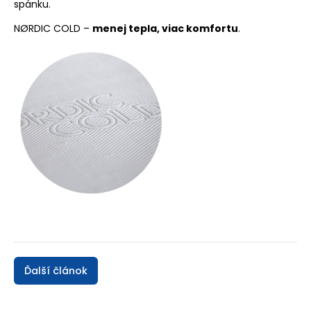
spánku.
NØRDIC COLD
–
menej tepla, viac komfortu
.
Ďalší článok