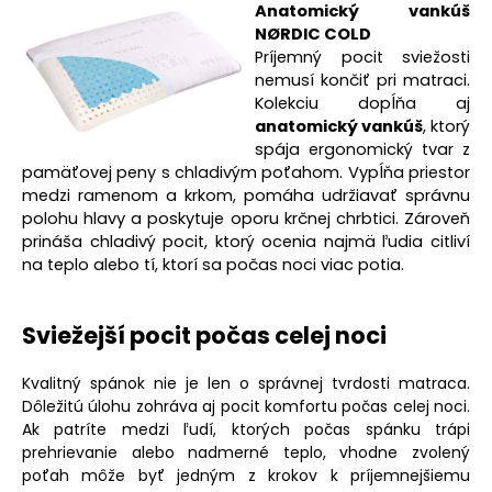
Anatomický vankúš
NØRDIC COLD
Príjemný pocit sviežosti
nemusí končiť pri matraci.
Kolekciu dopĺňa aj
anatomický vankúš
, ktorý
spája ergonomický tvar z
pamäťovej peny s chladivým poťahom. Vypĺňa priestor
medzi ramenom a krkom, pomáha udržiavať správnu
polohu hlavy a poskytuje oporu krčnej chrbtici. Zároveň
prináša chladivý pocit, ktorý ocenia najmä ľudia citliví
na teplo alebo tí, ktorí sa počas noci viac potia.
Sviežejší pocit počas celej noci
Kvalitný spánok nie je len o správnej tvrdosti matraca.
Dôležitú úlohu zohráva aj pocit komfortu počas celej noci.
Ak patríte medzi ľudí, ktorých počas spánku trápi
prehrievanie alebo nadmerné teplo, vhodne zvolený
poťah môže byť jedným z krokov k príjemnejšiemu