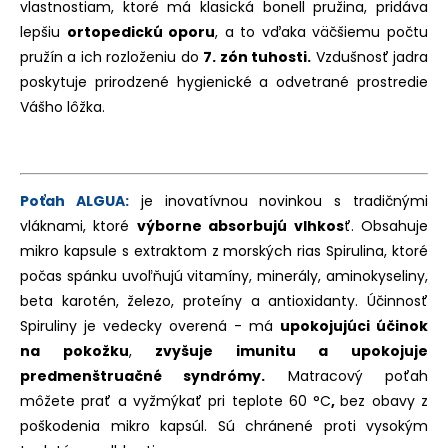
vlastnostiam, ktoré má klasická bonell pružina, pridáva
lepšiu
ortopedickú oporu
, a to vďaka väčšiemu počtu
pružín a ich rozloženiu do
7. zón tuhosti.
Vzdušnosť jadra
poskytuje prirodzené hygienické a odvetrané prostredie
Vášho lôžka.
Poťah
ALGUA:
je inovatívnou novinkou s tradičnými
vláknami, ktoré
výborne absorbujú vlhkos
ť. Obsahuje
mikro kapsule s extraktom z morských rias Spirulina, ktoré
počas spánku uvoľňujú vitamíny, minerály, aminokyseliny,
beta karotén, železo, proteíny a antioxidanty. Účinnosť
Spiruliny je vedecky overená - má
upokojujúci účinok
na pokožku
,
zvyšuje imunitu a upokojuje
predmenštruačné syndrómy.
Matracový poťah
môžete prať a vyžmýkať pri teplote 60 °C
,
bez obavy z
poškodenia mikro kapsúl. Sú chránené proti vysokým