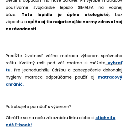
detail s dopadom na naše zdravie. Pri výrobe matracov
používame švajčiarske lepidlo SIMALFA na vodnej
báze.
Toto lepidlo je úplne ekologické,
bez
zápachu a
spĺňa aj tie najprísnejšie normy zdravotnej
nezávadnosti
.
Predĺžte životnosť vášho matraca výberom správneho
roštu. Kvalitný rošt pod váš matrac si môžete
vybrať
tu.
Pre jednoduchšiu údržbu a zabezpečenie dokonalej
hygieny matraca odporúčame použiť aj
matracový
chránič.
Potrebujete pomôcť s výberom?
Obráťte sa na našu zákaznícku linku alebo si
stiahnite
náš E-book!