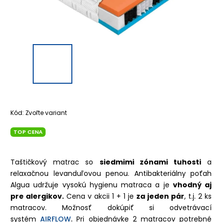
Kód:
Zvoľte variant
TOP CENA
Taštičkový matrac so
siedmimi zónami tuhosti
a
relaxačnou levanduľovou penou. Antibakteriálny poťah
Algua udržuje vysokú hygienu matraca a je
vhodný aj
pre alergikov.
Cena v akcii 1 + 1 je
za jeden pár
, t.j. 2 ks
matracov.
Možnosť dokúpiť si odvetrávací
systém
AIRFLOW
.
Pri objednávke 2 matracov potrebné