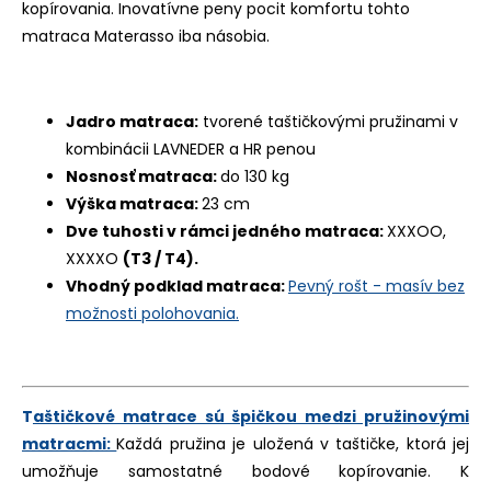
kopírovania. Inovatívne peny pocit komfortu tohto
matraca Materasso iba násobia.
Jadro matraca:
tvorené taštičkovými pružinami v
kombinácii LAVNEDER a HR penou
Nosnosť matraca:
do 130 kg
Výška matraca:
23 cm
Dve tuhosti v rámci jedného matraca:
XXXOO,
XXXXO
(T3 / T4).
Vhodný podklad matraca:
Pevný rošt - masív bez
možnosti polohovania.
T
aštičkové matrace sú špičkou medzi pružinovými
matracmi:
Každá pružina je uložená v taštičke, ktorá jej
umožňuje
samostatné bodové kopírovanie
. K