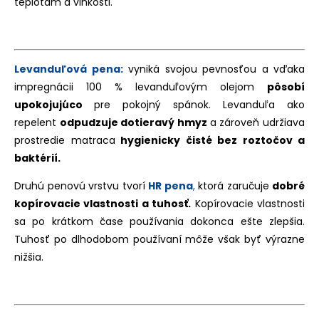
teplotám a vlhkosti.
Levanduľová pena:
vyniká svojou pevnosťou a vďaka
impregnácii 100 % levanduľovým olejom
pôsobí
upokojujúco
pre pokojný spánok. Levanduľa ako
repelent
odpudzuje dotieravý hmyz
a zároveň udržiava
prostredie matraca
hygienicky čisté bez roztočov a
baktérií.
Druhú penovú vrstvu tvorí
HR pena
,
ktorá zaručuje
dobré
kopírovacie vlastnosti a tuhosť.
Kopírovacie vlastnosti
sa po krátkom čase používania dokonca ešte zlepšia.
Tuhosť po dlhodobom používaní môže však byť výrazne
nižšia.