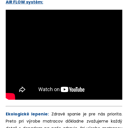
AIR FLOW
systém:
Ekologické lepenie:
Zdravé spanie je pre nás priorita.
Preto pri výrobe matracov dôkladne zvažujeme každý