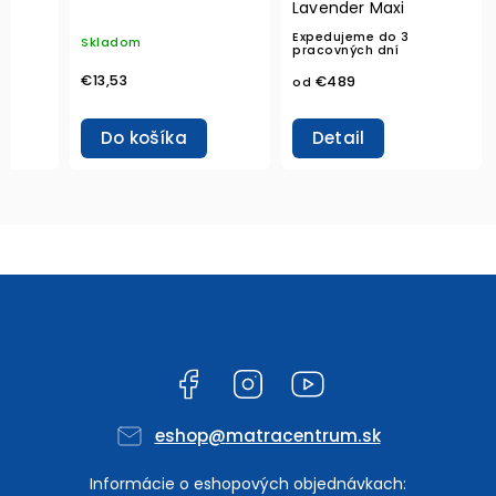
Lavender Maxi
Expedujeme do 3
Skladom
pracovných dní
€13,53
€489
od
Do košíka
Detail
Facebook
Instagram
YouTube
eshop
@
matracentrum.sk