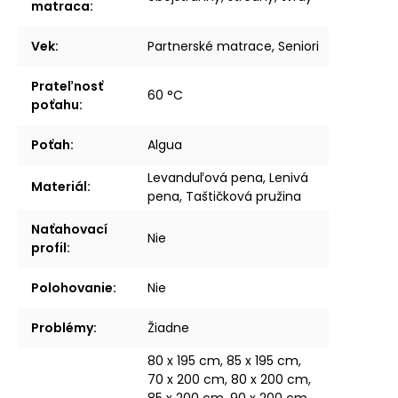
matraca
:
Vek
:
Partnerské matrace, Seniori
Prateľnosť
60 °C
poťahu
:
Poťah
:
Algua
Levanduľová pena, Lenivá
Materiál
:
pena, Taštičková pružina
Naťahovací
Nie
profil
:
Polohovanie
:
Nie
Problémy
:
Žiadne
80 x 195 cm, 85 x 195 cm,
70 x 200 cm, 80 x 200 cm,
85 x 200 cm, 90 x 200 cm,