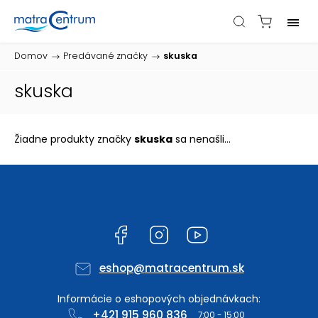
Domov
/
Predávané značky
/
skuska
skuska
Žiadne produkty značky
skuska
sa nenašli...
Facebook
Instagram
YouTube
eshop
@
matracentrum.sk
+421 915 960 836