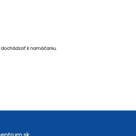
ie dochádzať k namáčaniu.
entrum.sk