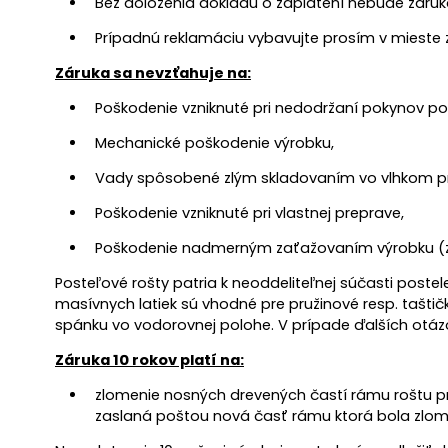
Bez doloženia dokladu o zaplatení nebude záruk
Prípadnú reklamáciu vybavujte prosím v mieste 
Záruka sa nevzťahuje na:
Poškodenie vzniknuté pri nedodržaní pokynov p
Mechanické poškodenie výrobku,
Vady spôsobené zlým skladovaním vo vlhkom pro
Poškodenie vzniknuté pri vlastnej preprave,
Poškodenie nadmerným zaťažovaním výrobku (zá
Posteľové rošty patria k neoddeliteľnej súčasti post
masívnych latiek sú vhodné pre pružinové resp. taš
spánku vo vodorovnej polohe. V prípade ďalších otázo
Záruka 10 rokov platí na:
zlomenie nosných drevených častí rámu roštu pr
zaslaná poštou nová časť rámu ktorá bola zlo