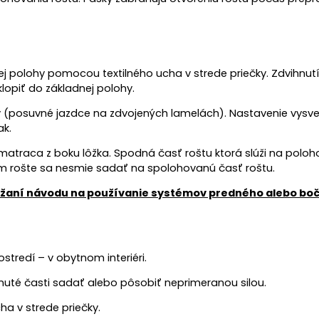
 polohy pomocou textilného ucha v strede priečky. Zdvihnut
lopiť do základnej polohy.
posuvné jazdce na zdvojených lamelách). Nastavenie vysvetľ
ak.
matraca z boku lôžka. Spodná časť roštu ktorá slúži na polo
nom rošte sa nesmie sadať na spolohovanú časť roštu.
održaní návodu na používanie systémov predného alebo bo
stredí – v obytnom interiéri.
nuté časti sadať alebo pôsobiť neprimeranou silou.
a v strede priečky.