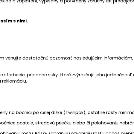
doklad o zaplatení, vypísaný a potvrdený záručný list predaj
asím s nimi.
rosím venujte dostatočnú pozornosť nasledujúcim informáciám
farbenie, prípadne suky, ktoré zvýrazňujú jeho jedinečnosť a 
 reklamáciu.
ený na bočnici po celej dĺžke (Twinpak), ostatné rošty minim
bočnice postele, stredovú priečku alebo či polohovaniu nebrán
ohovaniu roštu. Pásky zabraňujú otvoreniu roštu počas prepr