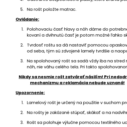
Na rošt položte matrac.
Ovládanie:
Polohovaciu časť hlavy a nôh dáme do potrebnej
kovaní a dvihnutú časť je potom možné ľahko sk
Tvrdosť roštu sa dá nastaviť pomocou opaskov (
od seba, tým sú zdvojené lamely tvrdšie a naop
Na spolohovaný rošt sa sadá vždy iba na stred 
nôh, nie váhu celého tela. Pri takto spolohova
Nikdy sa nesmie rošt zatvárať násilím! Pri ned
mechanizmu a reklamácia nebude uznaná!
Upozornenie:
Lamelový rošt je určený na použitie v suchom pro
Na rošty je zakázané stúpať, skákať a na nadvih
Rošt sa polohuje výlučne pomocou textilného uch