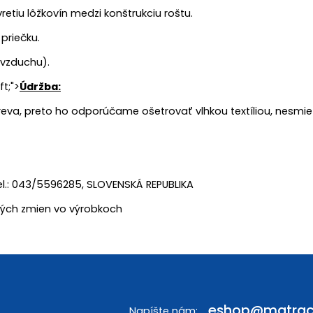
retiu lôžkovín medzi konštrukciu roštu.
priečku.
 vzduchu).
ft;">
Údržba:
 dreva, preto ho odporúčame ošetrovať vlhkou textíliou, nesm
tel.: 043/5596285, SLOVENSKÁ REPUBLIKA
ckých zmien vo výrobkoch
eshop
@
matrac