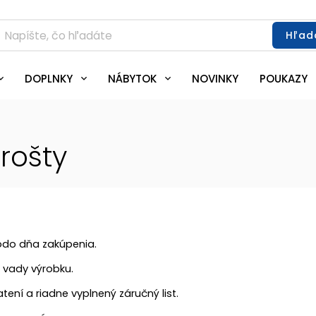
Hľad
DOPLNKY
NÁBYTOK
NOVINKY
POUKAZY
rošty
odo dňa zakúpenia.
 vady výrobku.
tení a riadne vyplnený záručný list.