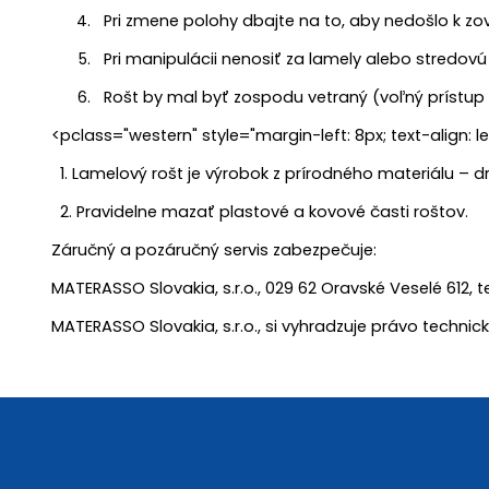
Pri zmene polohy dbajte na to, aby nedošlo k zov
Pri manipulácii nenosiť za lamely alebo stredovú 
Rošt by mal byť zospodu vetraný (voľný prístup
<pclass="western" style="margin-left: 8px; text-align: le
1. Lamelový rošt je výrobok z prírodného materiálu –
2. Pravidelne mazať plastové a kovové časti roštov.
Záručný a pozáručný servis zabezpečuje:
MATERASSO Slovakia, s.r.o., 029 62 Oravské Veselé 612, 
MATERASSO Slovakia, s.r.o., si vyhradzuje právo techni