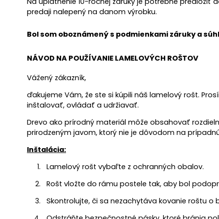
Na uplatnenie 10-ročnej záruky je potrebné predložiť 
predaji nalepený na danom výrobku.
Bol som oboznámený s podmienkami záruky a súhl
NÁVOD NA POUŽÍVANIE LAMELOVÝCH ROŠTOV
Vážený zákazník,
ďakujeme Vám, že ste si kúpili náš lamelový rošt. P
inštalovať, ovládať a udržiavať.
Drevo ako prírodný materiál môže obsahovať rozdielne s
prirodzeným javom, ktorý nie je dôvodom na prípadnú
Inštalácia:
Lamelový rošt vybaľte z ochranných obalov.
Rošt vložte do rámu postele tak, aby bol podopr
Skontrolujte, či sa nezachytáva kovanie roštu o 
Odstráňte bezpečnostné pásky, ktoré bránia pol