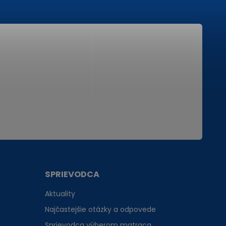
SPRIEVODCA
Aktuality
Najčastejšie otázky a odpovede
Sprievodca výberom matraca