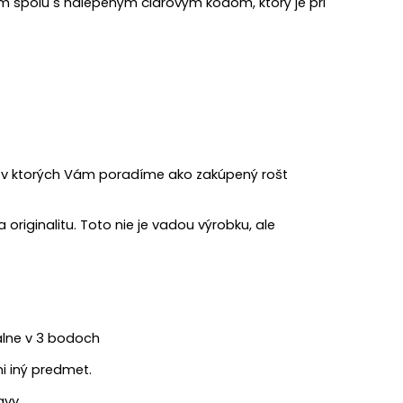
com spolu s nalepeným čiarovým kódom, ktorý je pri
, v ktorých Vám poradíme ako zakúpený rošt
originalitu. Toto nie je vadou výrobku, ale
álne v 3 bodoch
i iný predmet.
avy.