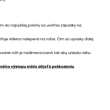
ím do najvyššej polohy sa uvoľnia západky na
uje etiketa nalepená na rošte. Čím sú opasky ďalej
hovanie nôh je nadimenzovaná tak aby uniesla váhu
čného výklopu môže dôjsť k poškodeniu