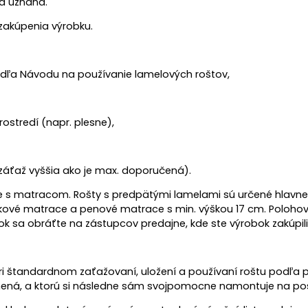
a uznaná.
zakúpenia výrobku.
odľa Návodu na používanie lamelových roštov,
stredí (napr. plesne),
ťaž vyššia ako je max. doporučená).
ele s matracom. Rošty s predpätými lamelami sú určené hlavn
tičkové matrace a penové matrace s min. výškou 17 cm. Polo
k sa obráťte na zástupcov predajne, kde ste výrobok zakúpili
i štandardnom zaťažovaní, uložení a používaní roštu podľa p
mená, a ktorú si následne sám svojpomocne namontuje na po