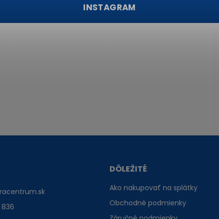
INSTAGRAM
DÔLEŽITÉ
Ako nakupovať na splátky
racentrum.sk
Obchodné podmienky
 836
Záručné podmienky