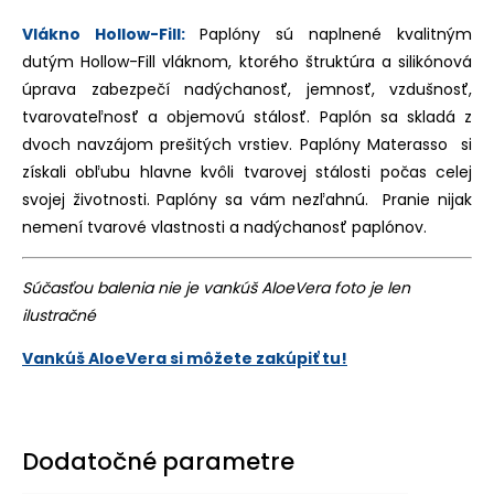
Vlákno Hollow-Fill:
Paplóny sú naplnené kvalitným
dutým Hollow-Fill vláknom, ktorého štruktúra a silikónová
úprava zabezpečí nadýchanosť, jemnosť, vzdušnosť,
tvarovateľnosť a objemovú stálosť. Paplón sa skladá z
dvoch navzájom prešitých vrstiev. Paplóny Materasso si
získali obľubu hlavne kvôli tvarovej stálosti počas celej
svojej životnosti. Paplóny sa vám nezľahnú. Pranie nijak
nemení tvarové vlastnosti a nadýchanosť paplónov.
Súčasťou balenia nie je vankúš AloeVera foto je len
ilustračné
Vankúš AloeVera si môžete zakúpiť tu!
Dodatočné parametre