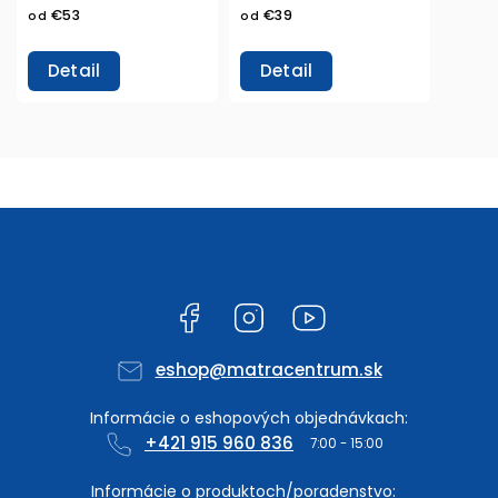
€53
€39
od
od
Detail
Detail
Facebook
Instagram
YouTube
eshop
@
matracentrum.sk
+421 915 960 836