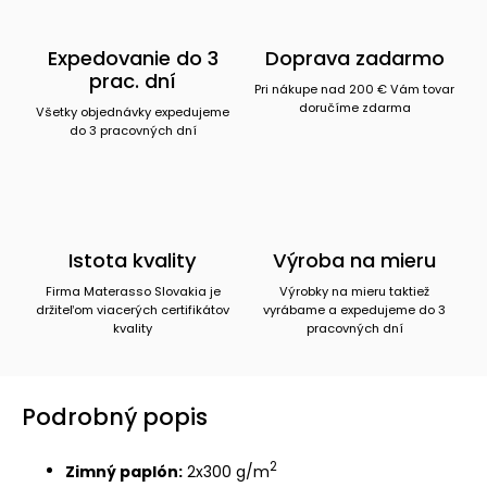
Expedovanie do 3
Doprava zadarmo
prac. dní
Pri nákupe nad 200 € Vám tovar
doručíme zdarma
Všetky objednávky expedujeme
do 3 pracovných dní
Istota kvality
Výroba na mieru
Firma Materasso Slovakia je
Výrobky na mieru taktiež
držiteľom viacerých certifikátov
vyrábame a expedujeme do 3
kvality
pracovných dní
Podrobný popis
2
Zimný paplón:
2x300 g/m