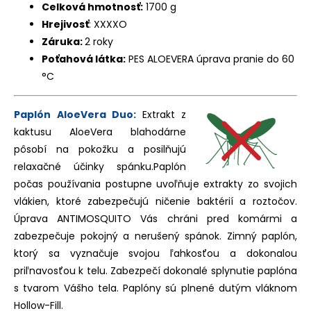
Celková hmotnosť:
1700 g
Hrejivosť
: XXXXO
Záruka:
2 roky
Poťahová látka:
PES ALOEVERA úprava pranie do 60
°C
Paplón AloeVera Duo:
Extrakt z
kaktusu AloeVera blahodárne
pôsobí na pokožku a posilňujú
relaxačné účinky spánku.Paplón
počas používania postupne uvoľňuje extrakty zo svojich
vlákien, ktoré zabezpečujú ničenie baktérií a roztočov.
Úprava ANTIMOSQUITO Vás chráni pred komármi a
zabezpečuje pokojný a nerušený spánok. Zimný paplón,
ktorý sa vyznačuje svojou ľahkosťou a dokonalou
priľnavosťou k telu. Zabezpečí dokonalé splynutie paplóna
s tvarom Vášho tela. Paplóny sú plnené dutým vláknom
Hollow-Fill.