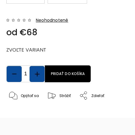
Neohodnotené
od
€68
ZVOĽTE VARIANT
PRIDAŤ DO KOŠÍKA
Opýtať sa
Strážiť
Zdieľať