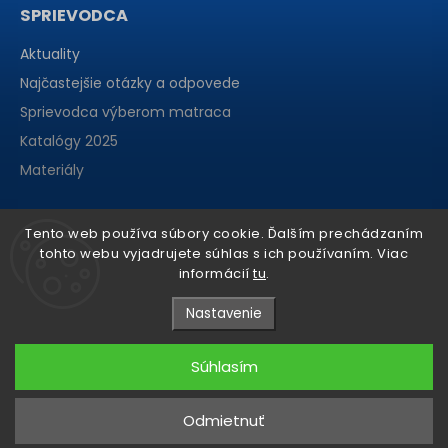
SPRIEVODCA
Aktuality
Najčastejšie otázky a odpovede
Sprievodca výberom matraca
Katalógy 2025
Materiály
Tento web používa súbory cookie. Ďalším prechádzaním
tohto webu vyjadrujete súhlas s ich používaním. Viac
informácií
tu
.
Nastavenie
Súhlasím
Copyright 2026
matraCentrum
. Všetky práva vyhradené.
Odmietnuť
Grafický návrh vytvořil a nakódoval
Shoptak.cz