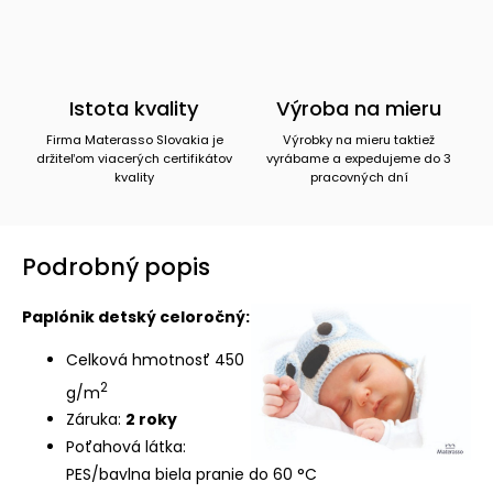
Istota kvality
Výroba na mieru
Firma Materasso Slovakia je
Výrobky na mieru taktiež
držiteľom viacerých certifikátov
vyrábame a expedujeme do 3
kvality
pracovných dní
Podrobný popis
Paplónik detský celoročný:
Celková hmotnosť 450
2
g/m
Záruka:
2 roky
Poťahová látka:
PES/bavlna biela pranie do 60 °C