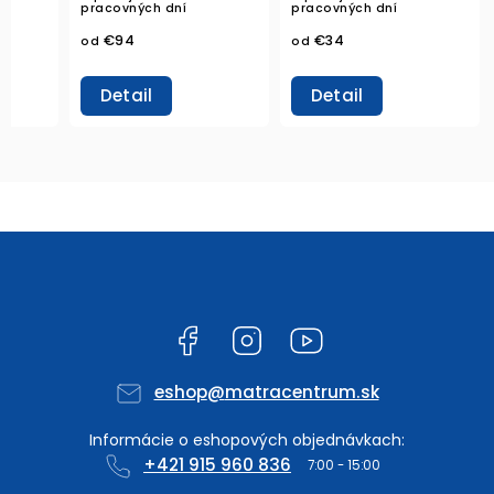
pracovných dní
pracovných dní
€94
€34
od
od
Detail
Detail
Facebook
Instagram
YouTube
eshop
@
matracentrum.sk
+421 915 960 836