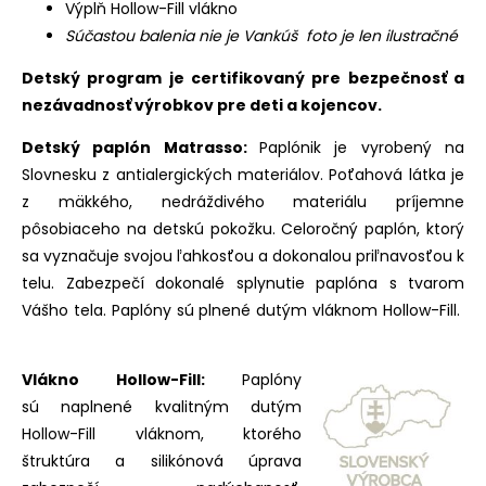
Výplň Hollow-Fill vlákno
Súčastou balenia nie je Vankúš foto je len ilustračné
Detský program je certifikovaný pre bezpečnosť a
nezávadnosť výrobkov pre deti a kojencov.
Detský paplón Matrasso:
Paplónik je vyrobený na
Slovnesku z antialergických materiálov. Poťahová látka je
z mäkkého, nedráždivého materiálu príjemne
pôsobiaceho na detskú pokožku. Celoročný paplón, ktorý
sa vyznačuje svojou ľahkosťou a dokonalou priľnavosťou k
telu. Zabezpečí dokonalé splynutie paplóna s tvarom
Vášho tela. Paplóny sú plnené dutým vláknom Hollow-Fill.
Vlákno Hollow-Fill:
Paplóny
sú naplnené kvalitným dutým
Hollow-Fill vláknom, ktorého
štruktúra a silikónová úprava