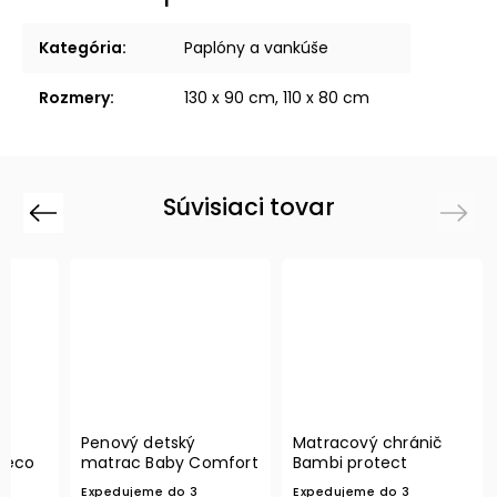
Kategória
:
Paplóny a vankúše
Rozmery
:
130 x 90 cm, 110 x 80 cm
Súvisiaci tovar
Previous
Next
Penový detský
Matracový chránič
 eco
matrac Baby Comfort
Bambi protect
Expedujeme do 3
Expedujeme do 3